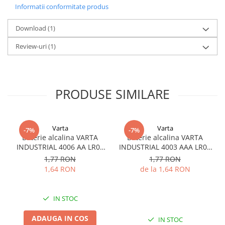
Informatii conformitate produs
Download (1)
Review-uri
(1)
PRODUSE SIMILARE
Varta
Varta
-7%
-7%
Baterie alcalina VARTA
Baterie alcalina VARTA
INDUSTRIAL 4006 AA LR06
INDUSTRIAL 4003 AAA LR03
1.5V bulk
1.5V
1,77 RON
1,77 RON
1,64 RON
de la 1,64 RON
IN STOC
ADAUGA IN COS
IN STOC