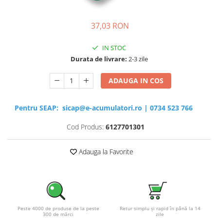
Sisteme de management (BMS)
37,03 RON
Redresoare, incarcatoare si testere
Redresoare auto, moto, barci si
IN STOC
stationare
Durata de livrare:
2-3 zile
ADAUGA IN COS
Pentru SEAP:
sicap@e-acumulatori.ro
|
0734 523 766
Cod Produs:
6127701301
Adauga la Favorite
Peste 4000 de produse de la peste
Retur simplu și rapid în până la 14
300 de mărci
zile