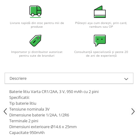
Livrare rapidă din stoc pentru mii de
Plătești așa cum dorești, prin card,
produse
ramburs sau OP
Importator și distribuitor autorizat
Consultanță specializată și peste 20
pentru sute de branduri
de ani de experiență
Descriere
Baterie litiu Varta CR1/2AA, 3 V, 950 mAh cu 2 pini
Specificatii:
Tip baterie litiu
Tensiune nominala 3V
Dimensiune baterie 1/2AA, 1/2R6
Terminale 2 pini
Dimensiuni exterioare Ø14.6 x 25mm
Capacitate 950mAh