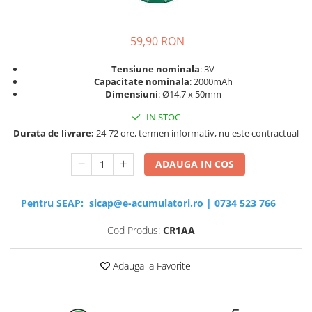
Sisteme de management (BMS)
59,90 RON
Redresoare, incarcatoare si testere
Redresoare auto, moto, barci si
Tensiune nominala
: 3V
stationare
Capacitate nominala
: 2000mAh
Dimensiuni
: Ø14.7 x 50mm
IN STOC
Durata de livrare:
24-72 ore, termen informativ, nu este contractual
ADAUGA IN COS
Pentru SEAP:
sicap@e-acumulatori.ro
|
0734 523 766
Cod Produs:
CR1AA
Adauga la Favorite