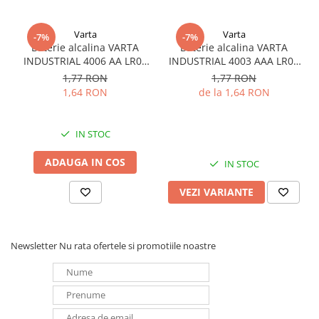
Varta
Varta
-7%
-7%
Baterie alcalina VARTA
Baterie alcalina VARTA
INDUSTRIAL 4006 AA LR06
INDUSTRIAL 4003 AAA LR03
1.5V bulk
1.5V
1,77 RON
1,77 RON
1,64 RON
de la 1,64 RON
IN STOC
ADAUGA IN COS
IN STOC
VEZI VARIANTE
Newsletter
Nu rata ofertele si promotiile noastre