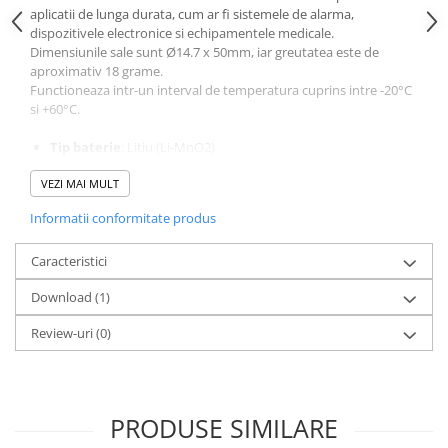
aplicatii de lunga durata, cum ar fi sistemele de alarma,
dispozitivele electronice si echipamentele medicale.
Dimensiunile sale sunt Ø14.7 x 50mm, iar greutatea este de
aproximativ 18 grame.
Functioneaza intr-un interval de temperatura cuprins intre -20°C
si +60°C.
Tip baterie
: Litiu (Li-MnO2)
Tensiune nominala
: 3V
VEZI MAI MULT
Capacitate nominala
: 2000mAh
Curent nominal
: 0.5mA
Informatii conformitate produs
Curent maxim de descarcare continua
: 10mA
Capacitate de curent de impuls
: 20mA
Caracteristici
Suprafata anodului
: 7.5 cm²
Continut de litiu
: 0.3g
Download (1)
Greutate
: 21.5g
Volum
: 8.5 cm³
Review-uri
(0)
Interval de temperatura de functionare
: -30°C pana la
+75°C
Dimensiuni
: Ø14.7 x 50mm
PRODUSE SIMILARE