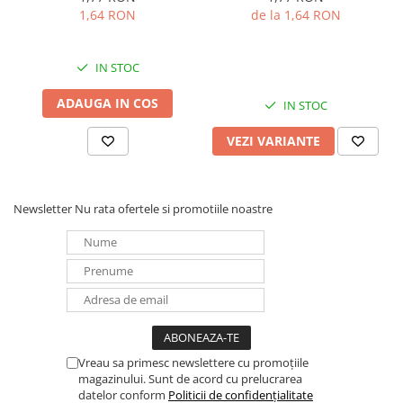
1,64 RON
de la 1,64 RON
Redresoare, incarcatoare si testere
Redresoare auto, moto, barci si
stationare
IN STOC
Surse UPS
ADAUGA IN COS
IN STOC
UPS pentru centrale termice si
sisteme de urgenta - acumulator
VEZI VARIANTE
extern
UPS Calculatoare si Servere
UPS Trifazat
Newsletter
Nu rata ofertele si promotiile noastre
Stabilizatoare Tensiune
PDUs unitati de distributie a
energiei electrice
Cabinete baterii
Acumulatori UPS
Drumetii / Camping
Vreau sa primesc newslettere cu promoțiile
Accesorii
magazinului. Sunt de acord cu prelucrarea
Frigidere portabile
datelor conform
Politicii de confidențialitate