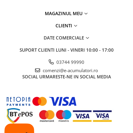
Panouri portabile
MAGAZINUL MEU
Racire/Incalzire
Statii energie portabile
CLIENTI
Diverse
DATE COMERCIALE
Electrice
SUPORT CLIENTI
LUNI - VINERI 10:00 - 17:00
Intrerupatoare si prize
Dulapuri pentru cablare
03744 99990
structurata
comenzi@e-acumulatori.ro
Sigurante
SOCIAL
URMARESTE-NE IN SOCIAL MEDIA
Tablouri electrice
Lumina (Becuri si Lanterne)
Laptop & PC accesorii, baterii,
cabluri USB, prelungitoare USB
Cablu de date si Adaptoare
Solutii solare portabile
Lichidare de stoc