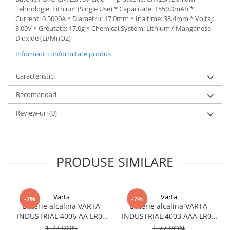
Acumulatori VRLA AGM/GEL /
Tehnologie: Lithium (Single Use) * Capacitate: 1550.0mAh *
Tractiune / LiFePo4
Current: 0.5000A * Diametru: 17.0mm * Inaltime: 33.4mm * Voltaj:
Baterii si acumulatori gel si VRLA
3.00V * Greutate: 17.0g * Chemical System: Lithium / Manganese
6-12 V
Dioxide (Li/MnO2)
Baterii si acumulatori AGM VRLA
Informatii conformitate produs
de 6-12 V
Caracteristici
Acumulatori Moto, ATV
Recomandari
GEL
AGM
Review-uri
(0)
Li-Ion
SLA AGM (Sealed Lead Acid)
Deep Cycle - Tractiune/Semi-
PRODUSE SIMILARE
Tractiune
Marine & Caravan
APC
Varta
Varta
-7%
-7%
Baterie alcalina VARTA
Baterie alcalina VARTA
Pachete acumulatori VRLA
INDUSTRIAL 4006 AA LR06
INDUSTRIAL 4003 AAA LR03
Sisteme de management (BMS)
1.5V bulk
1.5V
1,77 RON
1,77 RON