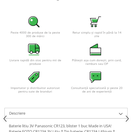
Pachete complete stocare energie
Sisteme de Stocare Comerciale
Sisteme fotovoltaice complete
Sisteme fotovoltaice de putere
Peste 4000 de produse de la peste
Retur simplu și rapid în până la 14
300 de mărci
zile
mica (rulota/caravan/case de
vacanta)
Sisteme fotovoltaice profesionale
Pachete sisteme fotovoltaice
Livrare rapidă din stoc pentru mii de
Plătești așa cum dorești, prin card,
produse
ramburs sau OP
Statii de incarcare vehicule
electrice
Statii de incarcare
Cabluri de incarcare vehicule
Importator și distribuitor autorizat
Consultanță specializată și peste 20
pentru sute de branduri
de ani de experiență
electrice
Prize de incarcare vehicule
electrice
Descriere
Accesorii
Baterie litiu 3V Panasonic CR123, blister 1 buc Made in USA!
Turbine eoliene pentru casă
Baterie FOTO CR123A 3V Litiu * Tip baterie: CR123A Lithium *