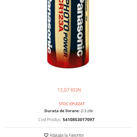
Incarcatoare acumulatori
Panouri fotovoltaice si accesorii
Panouri fotovoltaice
Sisteme prindere panouri
fotovoltaice
Accesorii
Invertoare
Invertoare Hibrid
Invertoare On-grid
Invertoare Off-grid
13,07 RON
Controlere solare
MPPT
STOC EPUIZAT
PWM
Durata de livrare:
2-3 zile
Convertoare de tensiune
Cod Produs:
5410853017097
Sisteme de stocare energie
LiFePO4
Adauga la Favorite