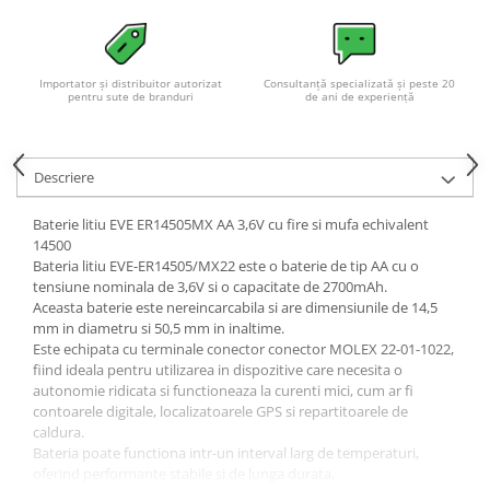
Importator și distribuitor autorizat
Consultanță specializată și peste 20
pentru sute de branduri
de ani de experiență
Descriere
Baterie litiu EVE ER14505MX AA 3,6V cu fire si mufa echivalent
14500
Bateria litiu EVE-ER14505/MX22 este o baterie de tip AA cu o
tensiune nominala de 3,6V si o capacitate de 2700mAh.
Aceasta baterie este nereincarcabila si are dimensiunile de 14,5
mm in diametru si 50,5 mm in inaltime.
Este echipata cu terminale conector conector MOLEX 22-01-1022,
fiind ideala pentru utilizarea in dispozitive care necesita o
autonomie ridicata si functioneaza la curenti mici, cum ar fi
contoarele digitale, localizatoarele GPS si repartitoarele de
caldura.
Bateria poate functiona intr-un interval larg de temperaturi,
oferind performante stabile si de lunga durata.