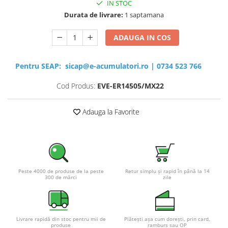
IN STOC
Durata de livrare:
1 saptamana
ADAUGA IN COS
Pentru SEAP:
sicap@e-acumulatori.ro
|
0734 523 766
Cod Produs:
EVE-ER14505/MX22
Adauga la Favorite
Peste 4000 de produse de la peste
Retur simplu și rapid în până la 14
300 de mărci
zile
Livrare rapidă din stoc pentru mii de
Plătești așa cum dorești, prin card,
produse
ramburs sau OP