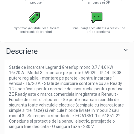
produse
ramburs sau OP
Importator și distribuitor autorizat
Consultanță specializată și peste 20 de
pentru sute de branduri
ani de experiență
Descriere
Statie de incarcare Legrand Green'up mono 3.7 / 4.6 kW
16/20 A - Modul 3 - montare pe perete 059020 - IP 44 - IK 08 -
putere reglabila - montare pe perete - pentru incarcare 1
vehicul - 16/20 A - Statii de incarcare conforme cu ZE Ready
1.2 specificatii pentru normele de constructie pentru produse.
ZE Ready este o marca comerciala inregistrata a Renault -
Functie de control al puterii - Se poate incarca in conditii de
siguranta toate vehiculele electrice (echipate cu incarcatoare
simple si trei faze) si vehicule hibride livrate in modul 2 sau
modul 3 - Se respecta standardele IEC 61851-1 si 61851-22 -
Conexiune si protectie de la panoul electric, protejat de o
singura linie dedicata - O singura faza - 230 V