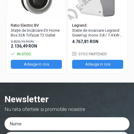
Ratio Electric BV
Legrand
Stație de încărcare EV Home
Statie de incarcare Legrand
Box 32A Trifazat T2 Outlet
Green'up mono 5.8 / 7.4 kW
25/32 A - Modul 3 - 059029
5.826,15 RON
4.767,81 RON
2.136,49 RON
IN STOC
STOC PARTENER
Adauga in cos
Adauga in cos
Newsletter
Nu rata ofertele si promotiile noastre