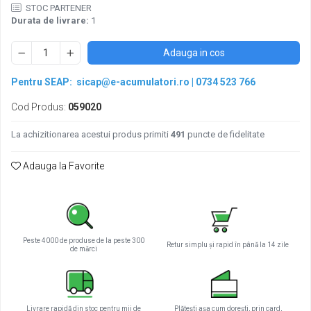
Pachete acumulatori VRLA
STOC PARTENER
Durata de livrare:
1
Sisteme de management (BMS)
Redresoare, incarcatoare si testere
Adauga in cos
Redresoare auto, moto, barci si
stationare
Pentru SEAP:
sicap@e-acumulatori.ro
|
0734 523 766
Cod Produs:
059020
La achizitionarea acestui produs primiti
491
puncte de fidelitate
Adauga la Favorite
Peste 4000 de produse de la peste 300
Retur simplu și rapid în până la 14 zile
de mărci
Livrare rapidă din stoc pentru mii de
Plătești așa cum dorești, prin card,