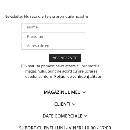
Panouri portabile
Racire/Incalzire
Newsletter
Nu rata ofertele si promotiile noastre
Statii energie portabile
Diverse
Electrice
Intrerupatoare si prize
Dulapuri pentru cablare
structurata
Vreau sa primesc newslettere cu promoțiile
Sigurante
magazinului. Sunt de acord cu prelucrarea
datelor conform
Politicii de confidențialitate
Tablouri electrice
Lumina (Becuri si Lanterne)
MAGAZINUL MEU
Laptop & PC accesorii, baterii,
cabluri USB, prelungitoare USB
CLIENTI
Cablu de date si Adaptoare
DATE COMERCIALE
Solutii solare portabile
Lichidare de stoc
SUPORT CLIENTI
LUNI - VINERI 10:00 - 17:00