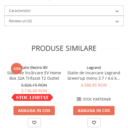
Redresoare, incarcatoare si testere
Caracteristici
Redresoare auto, moto, barci si
stationare
Review-uri
(0)
Surse UPS
UPS pentru centrale termice si
sisteme de urgenta - acumulator
PRODUSE SIMILARE
extern
UPS Calculatoare si Servere
UPS Trifazat
Ratio Electric BV
Legrand
Stabilizatoare Tensiune
-63%
Stație de încărcare EV Home
Statie de incarcare Legrand
PDUs unitati de distributie a
Box 32A Trifazat T2 Outlet
Green'up mono 3.7 / 4.6 kW
energiei electrice
16/20 A - Modul 3 - 059020
5.826,15 RON
4.588,85 RON
2.136,49 RON
Cabinete baterii
IN STOC
STOC PARTENER
Acumulatori UPS
Drumetii / Camping
ADAUGA IN COS
ADAUGA IN COS
Accesorii
Frigidere portabile