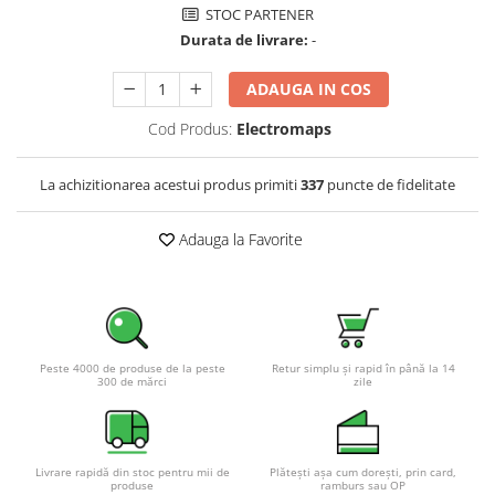
STOC PARTENER
Pachete complete stocare energie
Durata de livrare:
-
Sisteme de Stocare Comerciale
ADAUGA IN COS
Sisteme fotovoltaice complete
Sisteme fotovoltaice de putere
Cod Produs:
Electromaps
mica (rulota/caravan/case de
vacanta)
Sisteme fotovoltaice profesionale
La achizitionarea acestui produs primiti
337
puncte de fidelitate
Pachete sisteme fotovoltaice
Adauga la Favorite
Statii de incarcare vehicule
electrice
Statii de incarcare
Cabluri de incarcare vehicule
electrice
Peste 4000 de produse de la peste
Retur simplu și rapid în până la 14
300 de mărci
zile
Prize de incarcare vehicule
electrice
Accesorii
Livrare rapidă din stoc pentru mii de
Plătești așa cum dorești, prin card,
Turbine eoliene pentru casă
produse
ramburs sau OP