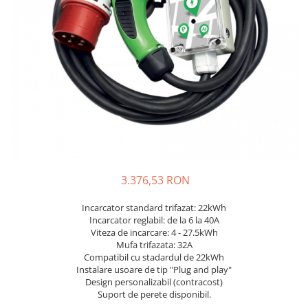
Incarcatoare acumulatori
Panouri fotovoltaice si accesorii
Panouri fotovoltaice
Sisteme prindere panouri
fotovoltaice
Accesorii
Invertoare
Invertoare Hibrid
Invertoare On-grid
3.376,53 RON
Invertoare Off-grid
Controlere solare
Incarcator standard trifazat: 22kWh
Incarcator reglabil: de la 6 la 40A
MPPT
Viteza de incarcare: 4 - 27.5kWh
PWM
Mufa trifazata: 32A
Compatibil cu stadardul de 22kWh
Convertoare de tensiune
Instalare usoare de tip "Plug and play"
Sisteme de stocare energie
Design personalizabil (contracost)
Suport de perete disponibil.
LiFePO4