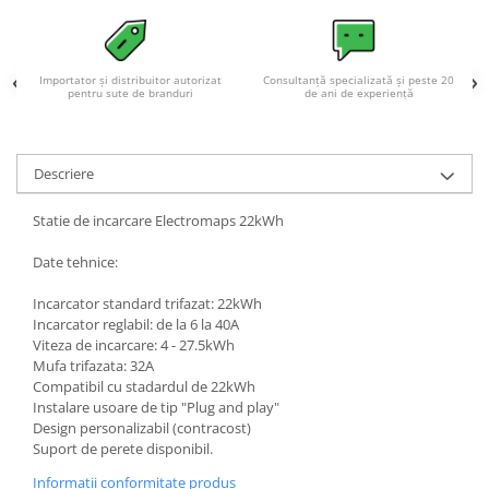
Acumulatori VRLA AGM/GEL /
Tractiune / LiFePo4
Baterii si acumulatori gel si VRLA
6-12 V
Importator și distribuitor autorizat
Consultanță specializată și peste 20
pentru sute de branduri
de ani de experiență
Baterii si acumulatori AGM VRLA
de 6-12 V
Acumulatori Moto, ATV
Descriere
GEL
Statie de incarcare Electromaps 22kWh
AGM
Li-Ion
Date tehnice:
SLA AGM (Sealed Lead Acid)
Incarcator standard trifazat: 22kWh
Deep Cycle - Tractiune/Semi-
Incarcator reglabil: de la 6 la 40A
Tractiune
Viteza de incarcare: 4 - 27.5kWh
Mufa trifazata: 32A
Marine & Caravan
Compatibil cu stadardul de 22kWh
APC
Instalare usoare de tip "Plug and play"
Design personalizabil (contracost)
Pachete acumulatori VRLA
Suport de perete disponibil.
Sisteme de management (BMS)
Informatii conformitate produs