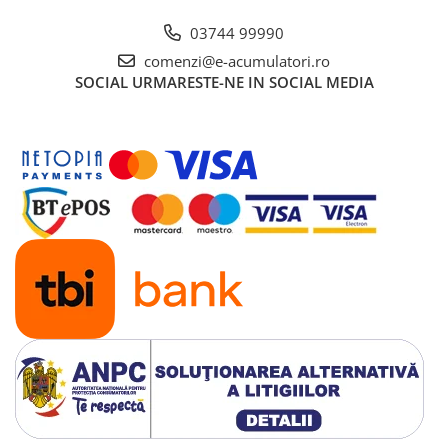
UPS
03744 99990
Acumulatori
comenzi@e-acumulatori.ro
Diverse
SOCIAL
URMARESTE-NE IN SOCIAL MEDIA
Invertoare
Sisteme de prindere
Statii de incarcare EV
OUTLET
Pompe de caldura