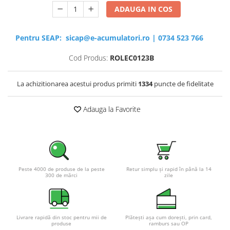
ADAUGA IN COS
Pentru SEAP:
sicap@e-acumulatori.ro
|
0734 523 766
Cod Produs:
ROLEC0123B
La achizitionarea acestui produs primiti
1334
puncte de fidelitate
Adauga la Favorite
Peste 4000 de produse de la peste
Retur simplu și rapid în până la 14
300 de mărci
zile
Livrare rapidă din stoc pentru mii de
Plătești așa cum dorești, prin card,
produse
ramburs sau OP