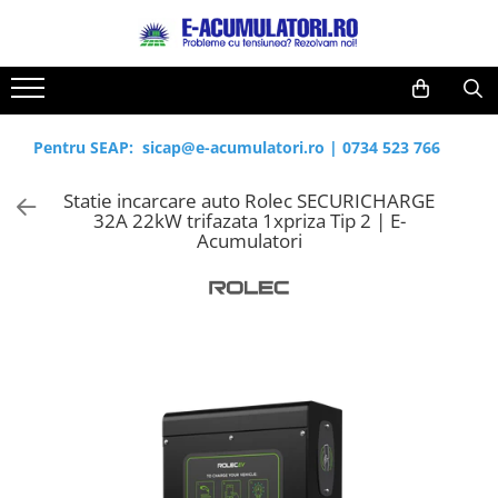
Toate Produsele
Reduceri de vara
Acumulatori, Baterii si Incarcatoare
Cabluri
Uzuale
Pentru SEAP:
sicap@e-acumulatori.ro
|
0734 523 766
Acumulatori
Baterii
Diverse
Statie incarcare auto Rolec SECURICHARGE
Baterii alcaline
Prelungitoare
32A 22kW trifazata 1xpriza Tip 2 | E-
Baterii litiu
Panouri fotovoltaice
Acumulatori
Zinc-Carbon
Sisteme de prindere
Baterii rotunde argint
Invertoare
Baterii auditive
Statii de incarcare EV
Accesorii baterii
UPS
Baterii Industriale
Acumulatori
Ni-MH
Li-Ion