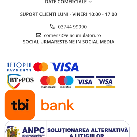
DATE COMERCIALE
UPS
Acumulatori
SUPORT CLIENTI
LUNI - VINERI 10:00 - 17:00
Diverse
03744 99990
Invertoare
comenzi@e-acumulatori.ro
SOCIAL
URMARESTE-NE IN SOCIAL MEDIA
Sisteme de prindere
Statii de incarcare EV
OUTLET
Pompe de caldura