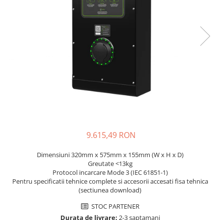
Incarcatoare acumulatori
Panouri fotovoltaice si accesorii
Panouri fotovoltaice
Sisteme prindere panouri
fotovoltaice
Accesorii
Invertoare
Invertoare Hibrid
Invertoare On-grid
Invertoare Off-grid
9.615,49 RON
Controlere solare
Dimensiuni 320mm x 575mm x 155mm (W x H x D)
MPPT
Greutate <13kg
Protocol incarcare Mode 3 (IEC 61851-1)
PWM
Pentru specificatii tehnice complete si accesorii accesati fisa tehnica
Convertoare de tensiune
(sectiunea download)
Sisteme de stocare energie
STOC PARTENER
LiFePO4
Durata de livrare:
2-3 saptamani