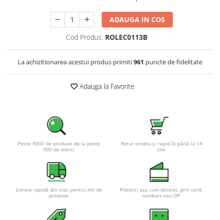
Pachete complete stocare energie
ADAUGA IN COS
Sisteme de Stocare Comerciale
Cod Produs:
ROLEC0113B
Sisteme fotovoltaice complete
Sisteme fotovoltaice de putere
La achizitionarea acestui produs primiti
961
puncte de fidelitate
mica (rulota/caravan/case de
vacanta)
Sisteme fotovoltaice profesionale
Adauga la Favorite
Pachete sisteme fotovoltaice
Statii de incarcare vehicule
electrice
Statii de incarcare
Peste 4000 de produse de la peste
Retur simplu și rapid în până la 14
Cabluri de incarcare vehicule
300 de mărci
zile
electrice
Prize de incarcare vehicule
electrice
Livrare rapidă din stoc pentru mii de
Plătești așa cum dorești, prin card,
Accesorii
produse
ramburs sau OP
Turbine eoliene pentru casă