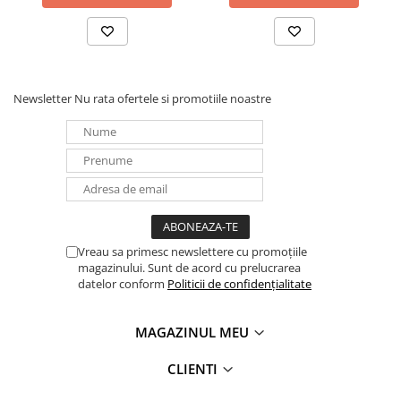
Panouri portabile
Racire/Incalzire
Statii energie portabile
Newsletter
Nu rata ofertele si promotiile noastre
Diverse
Electrice
Intrerupatoare si prize
Dulapuri pentru cablare
structurata
Sigurante
Tablouri electrice
Vreau sa primesc newslettere cu promoțiile
Lumina (Becuri si Lanterne)
magazinului. Sunt de acord cu prelucrarea
datelor conform
Politicii de confidențialitate
Laptop & PC accesorii, baterii,
cabluri USB, prelungitoare USB
MAGAZINUL MEU
Cablu de date si Adaptoare
Solutii solare portabile
CLIENTI
Lichidare de stoc