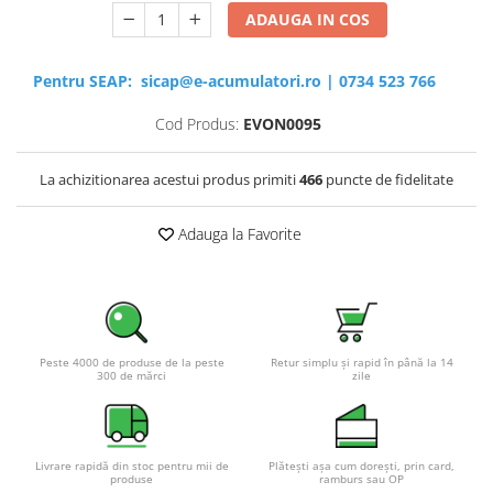
ADAUGA IN COS
Pentru SEAP:
sicap@e-acumulatori.ro
|
0734 523 766
Cod Produs:
EVON0095
La achizitionarea acestui produs primiti
466
puncte de fidelitate
Adauga la Favorite
Peste 4000 de produse de la peste
Retur simplu și rapid în până la 14
300 de mărci
zile
Livrare rapidă din stoc pentru mii de
Plătești așa cum dorești, prin card,
produse
ramburs sau OP