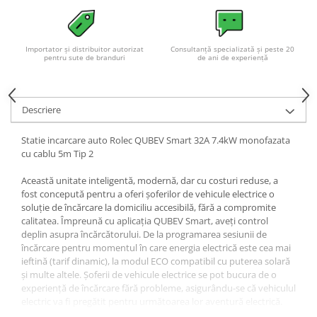
Importator și distribuitor autorizat
Consultanță specializată și peste 20
pentru sute de branduri
de ani de experiență
Descriere
Statie incarcare auto Rolec QUBEV Smart 32A 7.4kW monofazata
cu cablu 5m Tip 2
Această unitate inteligentă, modernă, dar cu costuri reduse, a
fost concepută pentru a oferi șoferilor de vehicule electrice o
soluție de încărcare la domiciliu accesibilă, fără a compromite
calitatea. Împreună cu aplicația QUBEV Smart, aveți control
deplin asupra încărcătorului. De la programarea sesiunii de
încărcare pentru momentul în care energia electrică este cea mai
ieftină (tarif dinamic), la modul ECO compatibil cu puterea solară
și multe altele. Șoferii de vehicule electrice se pot bucura de o
experiență de încărcare fără probleme, asigurându-se că vehiculul
electric va fi pregătit pentru următoarea lor aventură electrică.