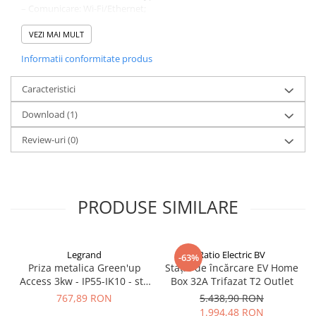
– Comunicare: Wi-Fi/Ethernet;
– Informatii: Led WRBG, Aplicatie;
– Autentificare: RFID (ISO-14443-A), Aplicatie, Bluetooth;
VEZI MAI MULT
– Control de la distanta si monitorizare: Aplicatie;
Informatii conformitate produs
– Moduri de lucru: Incarcare normala, Incarcare programata,
Preferă putere PV;
– Temperatura de lucru: –35°C la +45°C;
Caracteristici
– Dimensiuni: (IxLxA): 335 x 180 x 145 mm;
Download (1)
– Greutate: 3 kg;
– Protectie: IP54;
Review-uri
(0)
– Consum in standby: <6 W.
PRODUSE SIMILARE
Legrand
Ratio Electric BV
-63%
Priza metalica Green'up
Stație de încărcare EV Home
Access 3kw - IP55-IK10 - std
Box 32A Trifazat T2 Outlet
German cu capac blocat
767,89 RON
5.438,90 RON
077857
1.994,48 RON