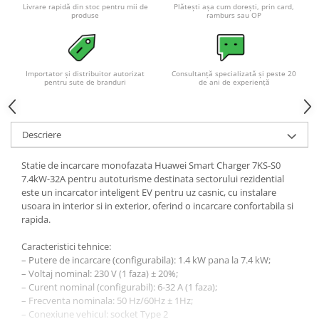
Livrare rapidă din stoc pentru mii de
Plătești așa cum dorești, prin card,
produse
ramburs sau OP
Importator și distribuitor autorizat
Consultanță specializată și peste 20
pentru sute de branduri
de ani de experiență
Descriere
Statie de incarcare monofazata Huawei Smart Charger 7KS-S0
7.4kW-32A pentru autoturisme destinata sectorului rezidential
este un incarcator inteligent EV pentru uz casnic, cu instalare
usoara in interior si in exterior, oferind o incarcare confortabila si
rapida.
Caracteristici tehnice:
– Putere de incarcare (configurabila): 1.4 kW pana la 7.4 kW;
– Voltaj nominal: 230 V (1 faza) ± 20%;
– Curent nominal (configurabil): 6-32 A (1 faza);
– Frecventa nominala: 50 Hz/60Hz ± 1Hz;
– Conexiune vehicul: socket Type 2