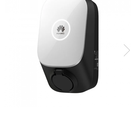
Sisteme de management (BMS)
Redresoare, incarcatoare si testere
Redresoare auto, moto, barci si
stationare