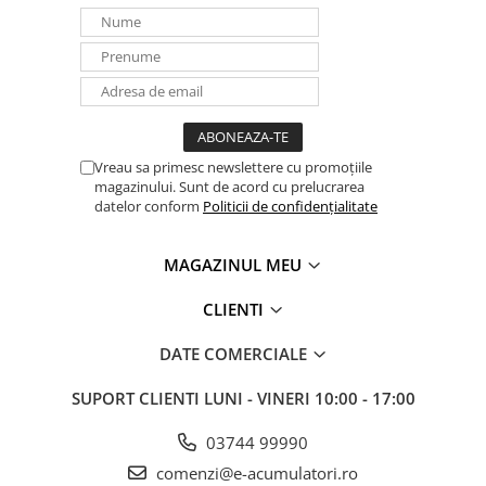
Opțiunea de reglare a puterii:
3,7 / 4,6 / 5,7 / 7,4 kW
16/20/25/32 A
Pentru încărcarea simultană a 2 vehicule
Vreau sa primesc newslettere cu promoțiile
magazinului. Sunt de acord cu prelucrarea
datelor conform
Politicii de confidențialitate
MAGAZINUL MEU
CLIENTI
DATE COMERCIALE
SUPORT CLIENTI
LUNI - VINERI 10:00 - 17:00
03744 99990
comenzi@e-acumulatori.ro