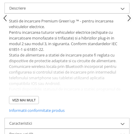
Descriere
Statii de incarcare Premium Green'up ™ - pentru incarcarea
vehiculelor electrice.
Pentru incarcarea tuturor vehiculelor electrice (echipate cu
incarcatoare monofazate si trifazate) si a hibrizilor plug-in in
modul 2 sau modul 3, in siguranta. Conform standardelor IEC
61851-1 si 61851-22.
Statia de alimentare a statiei de incarcare poate fi reglata cu
dispozitive de protectie adaptate si cu circuite de alimentare.
Comunicare wireless locala prin Bluetooth incorporat pentru
configurarea si controlul statiei de incarcare prin intermediul
telefonului smartphone sau tabletei utilizand aplicatia
compatibila IOS sau Android.
Functii disponibile: statusul de incarcare a statiei, programul de
incarcare zilnica, activarea / dezactivarea statiei de incarcare,
gestionarea alimentarii, actualizarile firmware-ului
VEZI MAI MULT
Aplicatii suplimentare: program de incarcare saptamanala,
Informatii conformitate produs
monitorizare consum cu stocare in cloud pentru date, notificare
stare
Comunicare IP wireless la distanta cu kit de comunicare(nu este
Caracteristici
inclus, Cat.No 0 590 56)
Review-uri
(0)