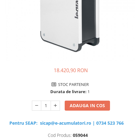
Sisteme de management (BMS)
Redresoare, incarcatoare si testere
Redresoare auto, moto, barci si
stationare
18.420,90 RON
STOC PARTENER
Durata de livrare:
1
ADAUGA IN COS
Pentru SEAP:
sicap@e-acumulatori.ro
|
0734 523 766
Cod Produs:
059044