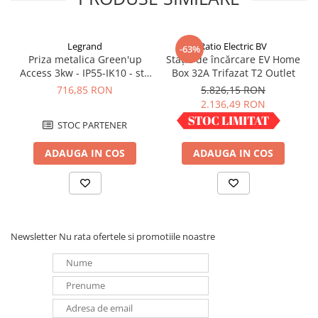
Legrand
Ratio Electric BV
-63%
Priza metalica Green'up
Stație de încărcare EV Home
Access 3kw - IP55-IK10 - std
Box 32A Trifazat T2 Outlet
German cu capac blocat
716,85 RON
5.826,15 RON
077857
2.136,49 RON
STOC PARTENER
IN STOC
ADAUGA IN COS
ADAUGA IN COS
Newsletter
Nu rata ofertele si promotiile noastre