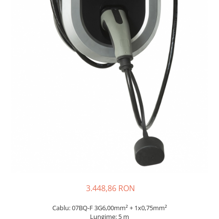
Sisteme de management (BMS)
Redresoare, incarcatoare si testere
Redresoare auto, moto, barci si
stationare
3.448,86 RON
Cablu: 07BQ-F 3G6,00mm² + 1x0,75mm²
Lungime: 5 m