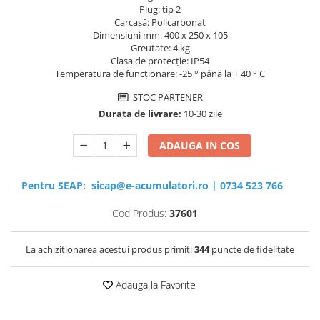
Plug: tip 2
Carcasă: Policarbonat
Dimensiuni mm: 400 x 250 x 105
Greutate: 4 kg
Clasa de protecție: IP54
Temperatura de funcționare: -25 ° până la + 40 ° C
STOC PARTENER
Durata de livrare:
10-30 zile
ADAUGA IN COS
Pentru SEAP:
sicap@e-acumulatori.ro
|
0734 523 766
Cod Produs:
37601
La achizitionarea acestui produs primiti
344
puncte de fidelitate
Adauga la Favorite