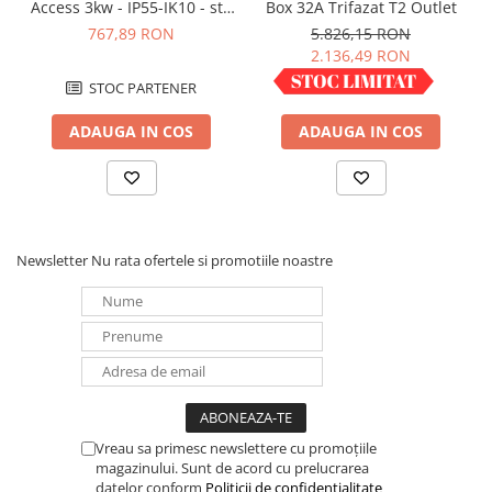
Access 3kw - IP55-IK10 - std
Box 32A Trifazat T2 Outlet
Panouri portabile
German cu capac blocat
767,89 RON
5.826,15 RON
077857
2.136,49 RON
Racire/Incalzire
STOC PARTENER
IN STOC
Statii energie portabile
Diverse
ADAUGA IN COS
ADAUGA IN COS
Electrice
Intrerupatoare si prize
Dulapuri pentru cablare
structurata
Newsletter
Nu rata ofertele si promotiile noastre
Sigurante
Tablouri electrice
Lumina (Becuri si Lanterne)
Laptop & PC accesorii, baterii,
cabluri USB, prelungitoare USB
Cablu de date si Adaptoare
Solutii solare portabile
Vreau sa primesc newslettere cu promoțiile
magazinului. Sunt de acord cu prelucrarea
Lichidare de stoc
datelor conform
Politicii de confidențialitate