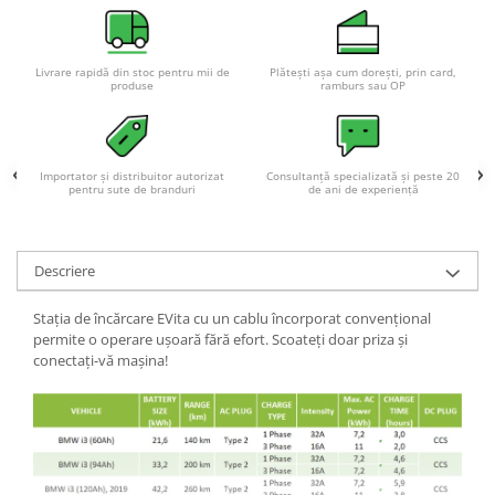
Acumulatori VRLA AGM/GEL /
Tractiune / LiFePo4
Baterii si acumulatori gel si VRLA
Livrare rapidă din stoc pentru mii de
Plătești așa cum dorești, prin card,
6-12 V
produse
ramburs sau OP
Baterii si acumulatori AGM VRLA
de 6-12 V
Acumulatori Moto, ATV
Importator și distribuitor autorizat
Consultanță specializată și peste 20
pentru sute de branduri
de ani de experiență
GEL
AGM
Li-Ion
Descriere
SLA AGM (Sealed Lead Acid)
Stația de încărcare EVita cu un cablu încorporat convențional
Deep Cycle - Tractiune/Semi-
permite o operare ușoară fără efort. Scoateți doar priza și
Tractiune
conectați-vă mașina!
Marine & Caravan
APC
Pachete acumulatori VRLA
Sisteme de management (BMS)