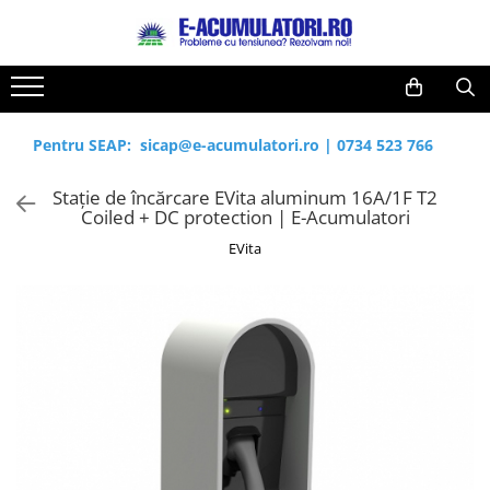
Toate Produsele
Reduceri de vara
Acumulatori, Baterii si Incarcatoare
Cabluri
Uzuale
Pentru SEAP:
sicap@e-acumulatori.ro
|
0734 523 766
Acumulatori
Baterii
Diverse
Stație de încărcare EVita aluminum 16A/1F T2
Baterii alcaline
Prelungitoare
Coiled + DC protection | E-Acumulatori
Baterii litiu
Panouri fotovoltaice
EVita
Zinc-Carbon
Sisteme de prindere
Baterii rotunde argint
Invertoare
Baterii auditive
Statii de incarcare EV
Accesorii baterii
UPS
Baterii Industriale
Acumulatori
Ni-MH
Li-Ion