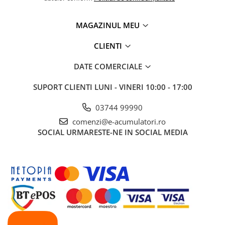
UPS
Acumulatori
MAGAZINUL MEU
Diverse
CLIENTI
Invertoare
DATE COMERCIALE
Sisteme de prindere
Statii de incarcare EV
SUPORT CLIENTI
LUNI - VINERI 10:00 - 17:00
OUTLET
03744 99990
Pompe de caldura
comenzi@e-acumulatori.ro
SOCIAL
URMARESTE-NE IN SOCIAL MEDIA