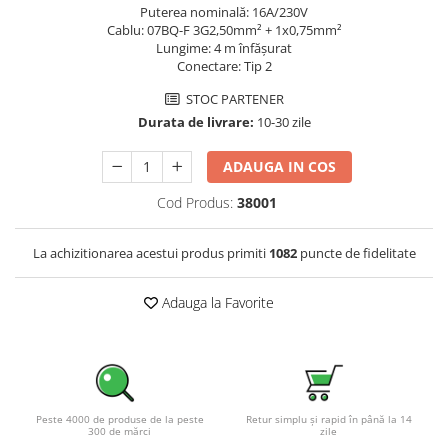
Puterea nominală: 16A/230V
Pachete complete stocare energie
Cablu: 07BQ-F 3G2,50mm² + 1x0,75mm²
Lungime: 4 m înfășurat
Sisteme de Stocare Comerciale
Conectare: Tip 2
Sisteme fotovoltaice complete
STOC PARTENER
Sisteme fotovoltaice de putere
Durata de livrare:
10-30 zile
mica (rulota/caravan/case de
vacanta)
Sisteme fotovoltaice profesionale
ADAUGA IN COS
Pachete sisteme fotovoltaice
Cod Produs:
38001
Statii de incarcare vehicule
electrice
La achizitionarea acestui produs primiti
1082
puncte de fidelitate
Statii de incarcare
Cabluri de incarcare vehicule
Adauga la Favorite
electrice
Prize de incarcare vehicule
electrice
Accesorii
Peste 4000 de produse de la peste
Retur simplu și rapid în până la 14
Turbine eoliene pentru casă
300 de mărci
zile