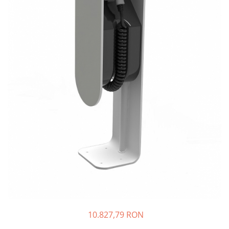
Incarcatoare acumulatori
Panouri fotovoltaice si accesorii
Panouri fotovoltaice
Sisteme prindere panouri
fotovoltaice
Accesorii
Invertoare
Invertoare Hibrid
Invertoare On-grid
Invertoare Off-grid
Controlere solare
MPPT
PWM
Convertoare de tensiune
Sisteme de stocare energie
10.827,79 RON
LiFePO4