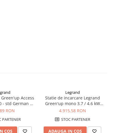
grand
Legrand
a Green'up Access
Statie de incarcare Legrand
Statie de
0 - std German cu
Green'up mono 3.7 / 4.6 kW
Green'up mono 5
ocat 077857
16/20 A - Modul 3 - 059020
25/32 A 
,89 RON
4.915,58 RON
5.
 PARTENER
STOC PARTENER
S
N COS
ADAUGA IN COS
ADAUG