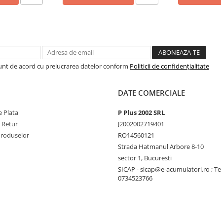
Sunt de acord cu prelucrarea datelor conform
Politicii de confidențialitate
DATE COMERCIALE
 Plata
P Plus 2002 SRL
e Retur
J2002002719401
Produselor
RO14560121
Strada Hatmanul Arbore 8-10
sector 1, Bucuresti
SICAP - sicap@e-acumulatori.ro ; Te
0734523766