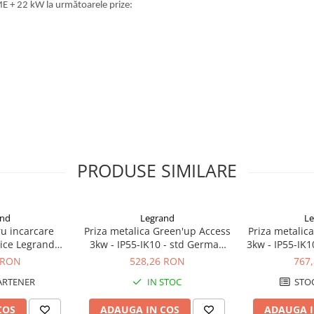
 + 22 kW la următoarele prize:
PRODUSE SIMILARE
and
Legrand
Le
ru incarcare
Priza metalica Green'up Access
Priza metalic
rice Legrand
3kw - IP55-IK10 - std German
3kw - IP55-IK1
.7kw IP55
077856
capac bl
 RON
528,26 RON
767
ARTENER
IN STOC
STOC
COS
ADAUGA IN COS
ADAUGA I