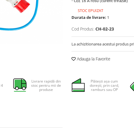
- CEE 16 A rosu (curent trifazat)
STOC EPUIZAT
Durata de livrare:
1
Cod Produs:
CH-02-23
La achizitionarea acestui produs pr
Adauga la Favorite
Livrare rapidă din
Plătești așa cum
14
stoc pentru mii de
dorești, prin card,
produse
ramburs sau OP