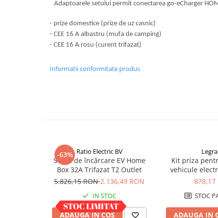
Adaptoarele setului permit conectarea go-eCharger HOME
Pachete complete stocare energie
Sisteme de Stocare Comerciale
- prize domestice (prize de uz casnic)
- CEE 16 A albastru (mufa de camping)
Sisteme fotovoltaice complete
- CEE 16 A rosu (curent trifazat)
Sisteme fotovoltaice de putere
mica (rulota/caravan/case de
Informatii conformitate produs
vacanta)
Sisteme fotovoltaice profesionale
Pachete sisteme fotovoltaice
Statii de incarcare vehicule
electrice
Statii de incarcare
Cabluri de incarcare vehicule
Ratio Electric BV
Legr
electrice
-63%
Stație de încărcare EV Home
Kit priza pent
Prize de incarcare vehicule
Box 32A Trifazat T2 Outlet
vehicule elect
electrice
Green'up 3
5.826,15 RON
2.136,49 RON
878,17
Accesorii
IN STOC
STOC P
Turbine eoliene pentru casă
ADAUGA IN COS
ADAUGA IN 