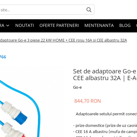
ARA
NOUTATI
OFERTE PARTENERI
MENTENANTA
BLOG
adaptoare Go-e 3 piese 22 kW HOME + CEE rosu 16A si CEE albastru 32A
766
Set de adaptoare Go-e
CEE albastru 32A | E-
Go-e
844,70 RON
Adaptoarele setului permit conec
- prize domestice (prize de uz casni
- CEE 16 A albastru (mufa de camp