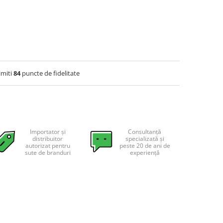
imiti
84
puncte de fidelitate
Importator și
Consultanță
distribuitor
specializată și
autorizat pentru
peste 20 de ani de
sute de branduri
experiență