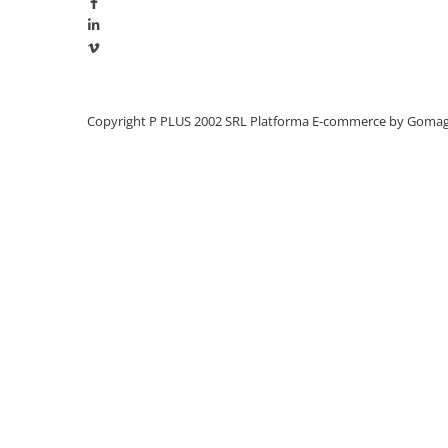
Redresoare, incarcatoare si testere
Redresoare auto, moto, barci si
stationare
Surse UPS
Copyright P PLUS 2002 SRL
Platforma E-commerce by Goma
UPS pentru centrale termice si
sisteme de urgenta - acumulator
extern
UPS Calculatoare si Servere
UPS Trifazat
Stabilizatoare Tensiune
PDUs unitati de distributie a
energiei electrice
Cabinete baterii
Acumulatori UPS
Drumetii / Camping
Accesorii
Frigidere portabile