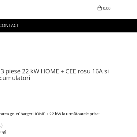
0,00
CONTACT
 3 piese 22 kW HOME + CEE rosu 16A si
Acumulatori
tarea go-eCharger HOME + 22 kW la următoarele prize:
c)
ing)