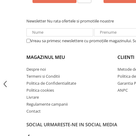
Acumulatori VRLA AGM/GEL /
Tractiune / LiFePo4
Baterii si acumulatori gel si VRLA
Newsletter
Nu rata ofertele si promotiile noastre
6-12 V
Baterii si acumulatori AGM VRLA
de 6-12 V
Vreau sa primesc newslettere cu promoțiile magazinului. 
Acumulatori Moto, ATV
GEL
MAGAZINUL MEU
CLIENTI
AGM
Despre noi
Metode de
Li-Ion
Termeni si Conditii
Politica d
SLA AGM (Sealed Lead Acid)
Politica de Confidentialitate
Garantia 
Deep Cycle - Tractiune/Semi-
Politica cookies
ANPC
Tractiune
Livrare
Marine & Caravan
Regulamente campanii
Contact
APC
Pachete acumulatori VRLA
SOCIAL
URMARESTE-NE IN SOCIAL MEDIA
Sisteme de management (BMS)