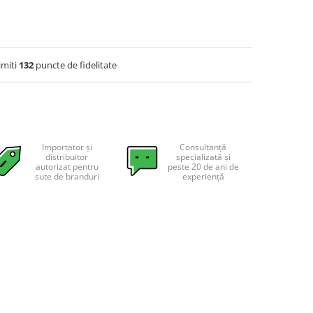
imiti
132
puncte de fidelitate
Importator și
Consultanță
distribuitor
specializată și
autorizat pentru
peste 20 de ani de
sute de branduri
experiență