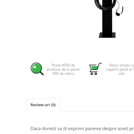
Incarcatoare acumulatori
Panouri fotovoltaice si accesorii
Panouri fotovoltaice
Sisteme prindere panouri
fotovoltaice
Accesorii
Distribuie
pe
Invertoare
Facebook
Invertoare Hibrid
Peste 4000 de
Retur simplu și
produse de la peste
rapid în până la 
Invertoare On-grid
300 de mărci
zile
Invertoare Off-grid
Controlere solare
MPPT
Review-uri
(0)
PWM
Convertoare de tensiune
Sisteme de stocare energie
Daca doresti sa iti exprimi parerea despre acest 
LiFePO4