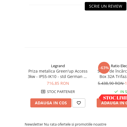
Pachete complete stocare energie
SCRIE UN REVIEW
Sisteme de Stocare Comerciale
Sisteme fotovoltaice complete
Sisteme fotovoltaice de putere
mica (rulota/caravan/case de
vacanta)
Sisteme fotovoltaice profesionale
Pachete sisteme fotovoltaice
Statii de incarcare vehicule
Legrand
Ratio Elec
-63%
electrice
Priza metalica Green'up Access
Stație de încă
Statii de incarcare
3kw - IP55-IK10 - std German cu
Box 32A Trifaz
capac blocat 077857
716,85 RON
5.438,90 RON
1
Cabluri de incarcare vehicule
electrice
STOC PARTENER
IN 
Prize de incarcare vehicule
ADAUGA IN COS
ADAUGA IN 
electrice
Accesorii
Turbine eoliene pentru casă
Newsletter
Nu rata ofertele si promotiile noastre