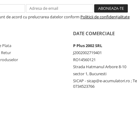
Sunt de acord cu prelucrarea datelor conform
Politicii de confidențialitate
DATE COMERCIALE
 Plata
P Plus 2002 SRL
e Retur
J2002002719401
Produselor
RO14560121
Strada Hatmanul Arbore 8-10
sector 1, Bucuresti
SICAP - sicap@e-acumulatori.ro ; Te
0734523766