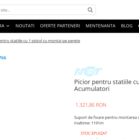
ARA
NOUTATI
OFERTE PARTENERI
MENTENANTA
BLOG
entru statiile cu 1 pistol cu montaj pe perete
766
Picior pentru statiile c
Acumulatori
1.321,86 RON
Suport de fixare pentru montarea s
Inaltime: 1191m
STOC EPUIZAT