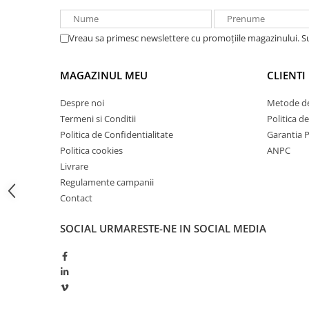
Acumulatori VRLA AGM/GEL /
Tractiune / LiFePo4
Baterii si acumulatori gel si VRLA
Vreau sa primesc newslettere cu promoțiile magazinului. 
6-12 V
Baterii si acumulatori AGM VRLA
MAGAZINUL MEU
CLIENTI
de 6-12 V
Despre noi
Metode de
Acumulatori Moto, ATV
Termeni si Conditii
Politica d
GEL
Politica de Confidentialitate
Garantia 
AGM
Politica cookies
ANPC
Li-Ion
Livrare
SLA AGM (Sealed Lead Acid)
Regulamente campanii
Contact
Deep Cycle - Tractiune/Semi-
Tractiune
SOCIAL
URMARESTE-NE IN SOCIAL MEDIA
Marine & Caravan
APC
Pachete acumulatori VRLA
Sisteme de management (BMS)