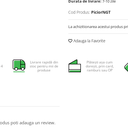
Durata de livrare:
7-10 zile
Cod Produs:
PiciorNGT
La achizitionarea acestui produs pr
Adauga la Favorite
Livrare rapidă din
Plătești așa cum
14
stoc pentru mii de
dorești, prin card,
produse
ramburs sau OP
produs poti adauga un review.