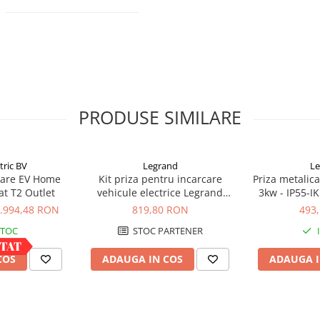
PRODUSE SIMILARE
tric BV
Legrand
Le
rcare EV Home
Kit priza pentru incarcare
Priza metalic
at T2 Outlet
vehicule electrice Legrand
3kw - IP55-I
Green'up 3.7kw IP55
0
.994,48 RON
819,80 RON
493
STOC
STOC PARTENER
COS
ADAUGA IN COS
ADAUGA I