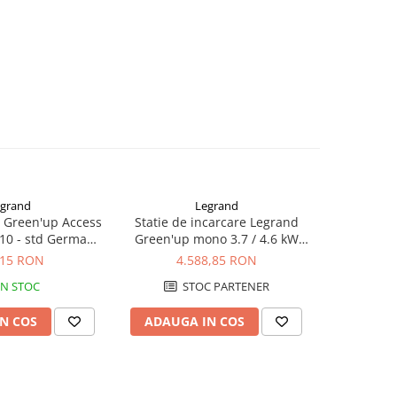
grand
Legrand
a Green'up Access
Statie de incarcare Legrand
Statie de
K10 - std German
Green'up mono 3.7 / 4.6 kW
Green'up mono 5
77856
16/20 A - Modul 3 - 059020
25/32 A 
,15 RON
4.588,85 RON
4.
IN STOC
STOC PARTENER
S
N COS
ADAUGA IN COS
ADAUG