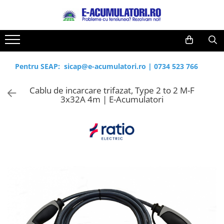
Toate Produsele
Reduceri de vara
Acumulatori, Baterii si Incarcatoare
Cabluri
Uzuale
Pentru SEAP:
sicap@e-acumulatori.ro
|
0734 523 766
Acumulatori
Baterii
Diverse
Cablu de incarcare trifazat, Type 2 to 2 M-F
Baterii alcaline
Prelungitoare
3x32A 4m | E-Acumulatori
Baterii litiu
Panouri fotovoltaice
Zinc-Carbon
Sisteme de prindere
Baterii rotunde argint
Invertoare
Baterii auditive
Statii de incarcare EV
Accesorii baterii
UPS
Baterii Industriale
Acumulatori
Ni-MH
Li-Ion