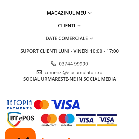
Panouri portabile
MAGAZINUL MEU
Racire/Incalzire
CLIENTI
Statii energie portabile
Diverse
DATE COMERCIALE
Electrice
SUPORT CLIENTI
LUNI - VINERI 10:00 - 17:00
Intrerupatoare si prize
Dulapuri pentru cablare
03744 99990
structurata
comenzi@e-acumulatori.ro
Sigurante
SOCIAL
URMARESTE-NE IN SOCIAL MEDIA
Tablouri electrice
Lumina (Becuri si Lanterne)
Laptop & PC accesorii, baterii,
cabluri USB, prelungitoare USB
Cablu de date si Adaptoare
Solutii solare portabile
Lichidare de stoc