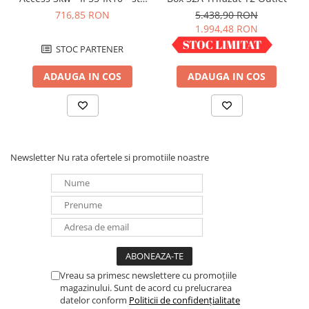
German cu capac blocat
Redresoare, incarcatoare si testere
716,85 RON
5.438,90 RON
077857
1.994,48 RON
Redresoare auto, moto, barci si
stationare
STOC PARTENER
IN STOC
Surse UPS
ADAUGA IN COS
ADAUGA IN COS
UPS pentru centrale termice si
sisteme de urgenta - acumulator
extern
UPS Calculatoare si Servere
UPS Trifazat
Newsletter
Nu rata ofertele si promotiile noastre
Stabilizatoare Tensiune
PDUs unitati de distributie a
energiei electrice
Cabinete baterii
Acumulatori UPS
Drumetii / Camping
Vreau sa primesc newslettere cu promoțiile
Accesorii
magazinului. Sunt de acord cu prelucrarea
datelor conform
Politicii de confidențialitate
Frigidere portabile