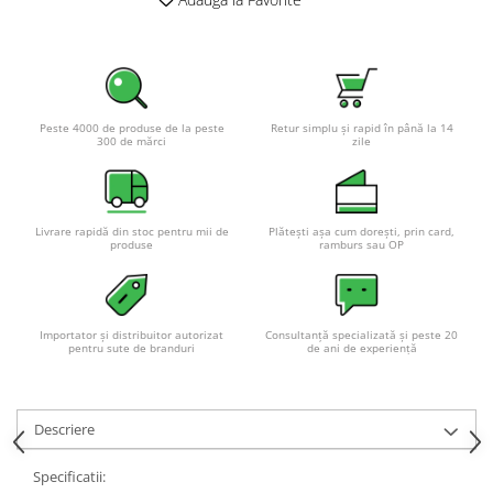
Pachete complete stocare energie
Sisteme de Stocare Comerciale
Sisteme fotovoltaice complete
Sisteme fotovoltaice de putere
Peste 4000 de produse de la peste
Retur simplu și rapid în până la 14
mica (rulota/caravan/case de
300 de mărci
zile
vacanta)
Sisteme fotovoltaice profesionale
Pachete sisteme fotovoltaice
Livrare rapidă din stoc pentru mii de
Plătești așa cum dorești, prin card,
Statii de incarcare vehicule
produse
ramburs sau OP
electrice
Statii de incarcare
Cabluri de incarcare vehicule
Importator și distribuitor autorizat
Consultanță specializată și peste 20
electrice
pentru sute de branduri
de ani de experiență
Prize de incarcare vehicule
electrice
Descriere
Accesorii
Turbine eoliene pentru casă
Specificatii: