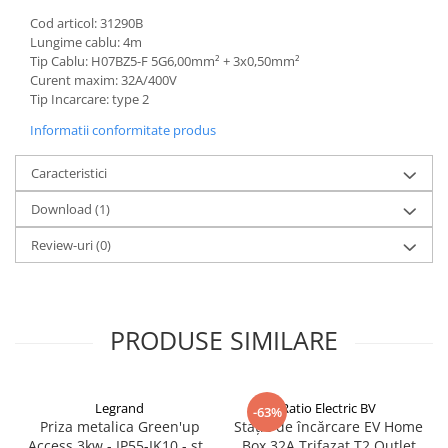
Acumulatori VRLA AGM/GEL /
Cod articol: 31290B
Tractiune / LiFePo4
Lungime cablu: 4m
Baterii si acumulatori gel si VRLA
Tip Cablu: H07BZ5-F 5G6,00mm² + 3x0,50mm²
6-12 V
Curent maxim: 32A/400V
Tip Incarcare: type 2
Baterii si acumulatori AGM VRLA
de 6-12 V
Informatii conformitate produs
Acumulatori Moto, ATV
Caracteristici
GEL
Download (1)
AGM
Li-Ion
Review-uri
(0)
SLA AGM (Sealed Lead Acid)
Deep Cycle - Tractiune/Semi-
Tractiune
PRODUSE SIMILARE
Marine & Caravan
APC
Pachete acumulatori VRLA
Legrand
Ratio Electric BV
-63%
Priza metalica Green'up
Stație de încărcare EV Home
Sisteme de management (BMS)
Access 3kw - IP55-IK10 - std
Box 32A Trifazat T2 Outlet