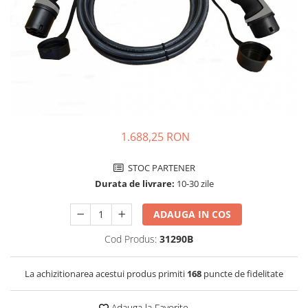
Incarcatoare acumulatori
Panouri fotovoltaice si accesorii
Panouri fotovoltaice
Sisteme prindere panouri
fotovoltaice
Accesorii
Invertoare
1.688,25 RON
Invertoare Hibrid
Invertoare On-grid
STOC PARTENER
Invertoare Off-grid
Durata de livrare:
10-30 zile
Controlere solare
ADAUGA IN COS
MPPT
Cod Produs:
31290B
PWM
Convertoare de tensiune
La achizitionarea acestui produs primiti
168
puncte de fidelitate
Sisteme de stocare energie
LiFePO4
Adauga la Favorite