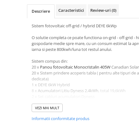
Pachete complete stocare energie
Caracteristici
Review-uri
(0)
Descriere
Sisteme de Stocare Comerciale
Sisteme fotovoltaice complete
Sistem fotovoltaic off-grid / hybrid DEYE 6kWp
Sisteme fotovoltaice de putere
O solutie completa ce poate functiona on-grid - off-grid - hi
mica (rulota/caravan/case de
gospodarie medie spre mare, cu un consum estimat la ap
vacanta)
Sisteme fotovoltaice profesionale
iarna si peste 800kwh/luna tot restul anului.
Pachete sisteme fotovoltaice
Sistem compus din:
20 x
Panou fotovoltaic Monocristalin 405W
Canadian Solar
Statii de incarcare vehicule
20 x Sistem prindere acoperis tabla ( pentru alte tipuri de a
electrice
dedicata)
Statii de incarcare
1 x DEYE 6kW Hybrid
8 x
Acumulatori Litiu Dyness 2.4kWh
, total 19,6kWh
Cabluri de incarcare vehicule
2 x Set cabluri acumulatori Dyness
electrice
1 x
Intrerupator general alimentare DC
Prize de incarcare vehicule
1 x Soclu + siguranta fuzibila DC
VEZI MAI MULT
electrice
1 x Tablou echipat AC/DC
Informatii conformitate produs
100ml x Set Cablu solar 4mm
Accesorii
15ml x Cablu electric 3g6
6 x Mufe MC4
Turbine eoliene pentru casă
1ml x Cablu acumulatori 35mm