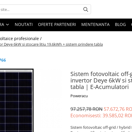
ARA
NOUTATI
OFERTE PARTENERI
MENTENANTA
BLOG
oltaice profesionale /
r Deye 6kW si stocare litiu 19.6kWh + sistem prindere tabla
766
Sistem fotovoltaic off
invertor Deye 6kW si s
tabla | E-Acumulatori
Poweracu
97.257,78 RON
57.672,76 R
Economisesti:
39.585,02
RO
Sistem fotovoltaic off-grid / hybr