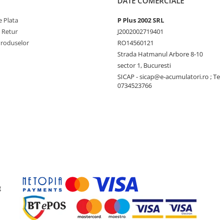
DATE COMERCIALE
 Plata
P Plus 2002 SRL
e Retur
J2002002719401
Produselor
RO14560121
Strada Hatmanul Arbore 8-10
sector 1, Bucuresti
SICAP - sicap@e-acumulatori.ro ; Te
0734523766
g