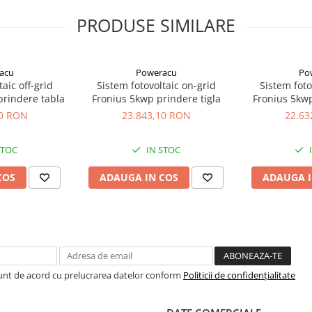
PRODUSE SIMILARE
at PIF (punere in functiune)
acu
Poweracu
Po
rta montaj va rog sa ne contactati
aic off-grid
Sistem fotovoltaic on-grid
Sistem foto
rindere tabla
Fronius 5kwp prindere tigla
Fronius 5kwp
40 RON
23.843,10 RON
22.63
STOC
IN STOC
COS
ADAUGA IN COS
ADAUGA I
Sunt de acord cu prelucrarea datelor conform
Politicii de confidențialitate