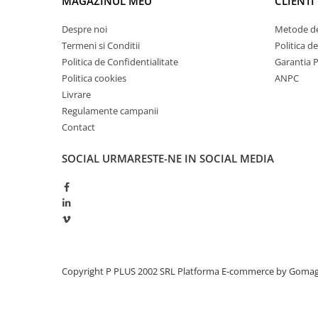
MAGAZINUL MEU
CLIENTI
Redresoare, incarcatoare si testere
Despre noi
Metode de
Redresoare auto, moto, barci si
Termeni si Conditii
Politica d
stationare
Politica de Confidentialitate
Garantia 
Surse UPS
Politica cookies
ANPC
UPS pentru centrale termice si
Livrare
sisteme de urgenta - acumulator
Regulamente campanii
extern
UPS Calculatoare si Servere
Contact
UPS Trifazat
SOCIAL
URMARESTE-NE IN SOCIAL MEDIA
Stabilizatoare Tensiune
PDUs unitati de distributie a
energiei electrice
Cabinete baterii
Acumulatori UPS
Drumetii / Camping
Copyright P PLUS 2002 SRL
Platforma E-commerce by Goma
Accesorii
Frigidere portabile