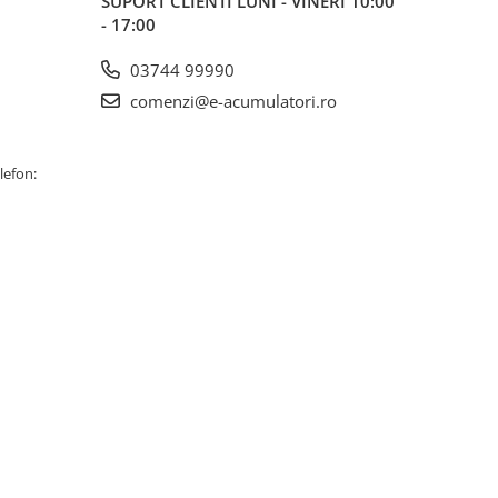
SUPORT CLIENTI
LUNI - VINERI 10:00
- 17:00
03744 99990
comenzi@e-acumulatori.ro
lefon: