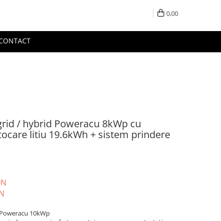
0,00
CONTACT
-grid / hybrid Poweracu 8kWp cu
tocare litiu 19.6kWh + sistem prindere
ON
N
id Poweracu 10kWp