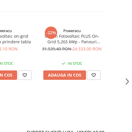
weracu
Poweracu
-22%
voltaic on-grid
Sistem Fotovoltaic PLUS On-
Sistem foto
 prindere tabla
Grid 5,265 kWp - Panouri
Hua
Monocristaline 405Wp
2,10 RON
31.539,40 RON
24.533,00 RON
34
Canadian Solar
IN STOC
IN STOC
N COS
ADAUGA IN COS
ADAUG