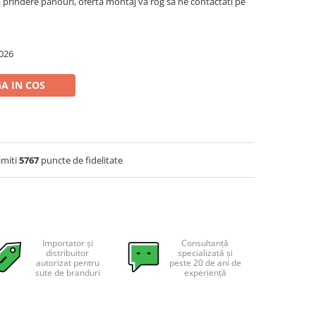
a prindere panouri, oferta montaj va rog sa ne contactati pe
026
A IN COS
imiti
5767
puncte de fidelitate
Importator și
Consultanță
distribuitor
specializată și
autorizat pentru
peste 20 de ani de
sute de branduri
experiență