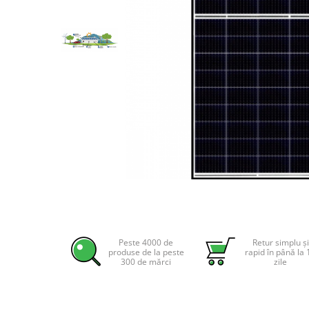
Incarcatoare acumulatori
Panouri fotovoltaice si accesorii
Panouri fotovoltaice
Sisteme prindere panouri
fotovoltaice
Accesorii
Invertoare
Invertoare Hibrid
Invertoare On-grid
Invertoare Off-grid
Distribuie
Controlere solare
pe
Facebook
MPPT
PWM
Peste 4000 de
Retur simplu și
produse de la peste
rapid în până la 
300 de mărci
zile
Convertoare de tensiune
Sisteme de stocare energie
LiFePO4