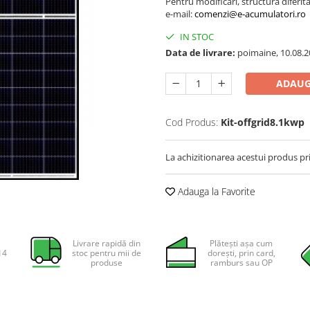
Pentru modificari, structura diferit
e-mail:
comenzi@e-acumulatori.ro
IN STOC
Data de livrare:
poimaine, 10.08.2
ADAUG
Cod Produs:
Kit-offgrid8.1kwp
La achizitionarea acestui produs pr
Adauga la Favorite
Livrare rapidă din
Plătești așa cum
14
stoc pentru mii de
dorești, prin card,
produse
ramburs sau OP