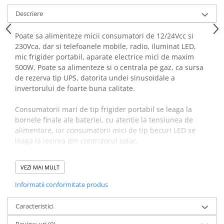
Acumulatori VRLA AGM/GEL /
Descriere
Tractiune / LiFePo4
Baterii si acumulatori gel si VRLA
Poate sa alimenteze micii consumatori de 12/24Vcc si
6-12 V
230Vca, dar si telefoanele mobile, radio, iluminat LED,
Baterii si acumulatori AGM VRLA
mic frigider portabil, aparate electrice mici de maxim
de 6-12 V
500W. Poate sa alimenteze si o centrala pe gaz, ca sursa
de rezerva tip UPS, datorita undei sinusoidale a
Acumulatori Moto, ATV
invertorului de foarte buna calitate.
GEL
AGM
Consumatorii mari de tip frigider portabil se leaga la
Li-Ion
bornele finale ale bateriei, cu atentie la tensiunea de
alimentare, iar consumatorii mici de tip becuri LED se
SLA AGM (Sealed Lead Acid)
leaga la iesirea din controlorul solar.
Deep Cycle - Tractiune/Semi-
Tractiune
NU se leaga la o singura baterie ci la extremitatile finale
VEZI MAI MULT
Marine & Caravan
ale bancului de baterii.
Informatii conformitate produs
APC
Usor de instalat, necesita cunostinte minime in domeniul
Pachete acumulatori VRLA
electric si un aparat de masura!!!
Caracteristici
Sisteme de management (BMS)
Review-uri
(0)