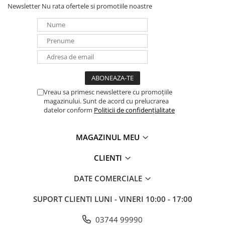
Newsletter
Nu rata ofertele si promotiile noastre
Panouri portabile
Racire/Incalzire
Statii energie portabile
Diverse
Electrice
Intrerupatoare si prize
Vreau sa primesc newslettere cu promoțiile
Dulapuri pentru cablare
magazinului. Sunt de acord cu prelucrarea
structurata
datelor conform
Politicii de confidențialitate
Sigurante
Tablouri electrice
MAGAZINUL MEU
Lumina (Becuri si Lanterne)
CLIENTI
Laptop & PC accesorii, baterii,
cabluri USB, prelungitoare USB
DATE COMERCIALE
Cablu de date si Adaptoare
SUPORT CLIENTI
LUNI - VINERI 10:00 - 17:00
Solutii solare portabile
Lichidare de stoc
03744 99990