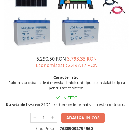
Incarcatoare acumulatori
Panouri fotovoltaice si accesorii
Panouri fotovoltaice
Sisteme prindere panouri
fotovoltaice
Accesorii
Invertoare
6.290,50 RON
3.793,33 RON
Invertoare Hibrid
Economisesti:
2.497,17
RON
Invertoare On-grid
Caracteristici
Invertoare Off-grid
Rulota sau cabana de dimensiuni mici sunt tipul de instalatie tipica
Controlere solare
pentru acest sistem.
MPPT
IN STOC
Durata de livrare:
24-72 ore, termen informativ, nu este contractual
PWM
Convertoare de tensiune
ADAUGA IN COS
Sisteme de stocare energie
Cod Produs:
76389002794960
LiFePO4