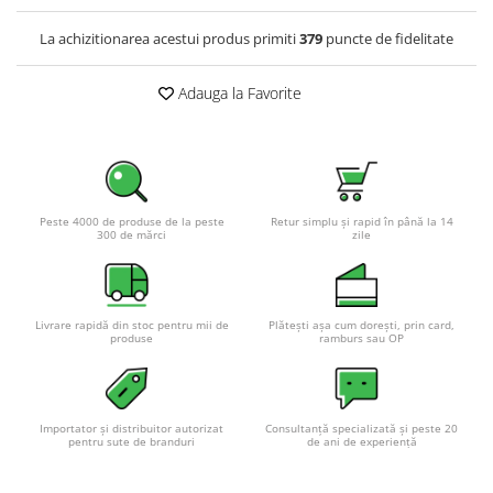
Pachete complete stocare energie
La achizitionarea acestui produs primiti
379
puncte de fidelitate
Sisteme de Stocare Comerciale
Sisteme fotovoltaice complete
Adauga la Favorite
Sisteme fotovoltaice de putere
mica (rulota/caravan/case de
vacanta)
Sisteme fotovoltaice profesionale
Pachete sisteme fotovoltaice
Peste 4000 de produse de la peste
Retur simplu și rapid în până la 14
300 de mărci
zile
Statii de incarcare vehicule
electrice
Statii de incarcare
Cabluri de incarcare vehicule
Livrare rapidă din stoc pentru mii de
Plătești așa cum dorești, prin card,
produse
ramburs sau OP
electrice
Prize de incarcare vehicule
electrice
Importator și distribuitor autorizat
Consultanță specializată și peste 20
Accesorii
pentru sute de branduri
de ani de experiență
Turbine eoliene pentru casă