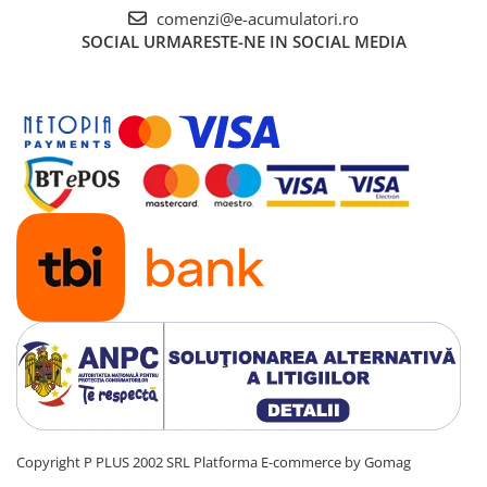
UPS
comenzi@e-acumulatori.ro
SOCIAL
URMARESTE-NE IN SOCIAL MEDIA
Acumulatori
Diverse
Invertoare
Sisteme de prindere
Statii de incarcare EV
OUTLET
Pompe de caldura
Copyright P PLUS 2002 SRL
Platforma E-commerce by Gomag