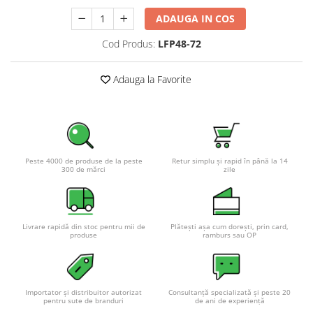
Pachete complete stocare energie
ADAUGA IN COS
Sisteme de Stocare Comerciale
Cod Produs:
LFP48-72
Sisteme fotovoltaice complete
Sisteme fotovoltaice de putere
Adauga la Favorite
mica (rulota/caravan/case de
vacanta)
Sisteme fotovoltaice profesionale
Pachete sisteme fotovoltaice
Statii de incarcare vehicule
Peste 4000 de produse de la peste
Retur simplu și rapid în până la 14
electrice
300 de mărci
zile
Statii de incarcare
Cabluri de incarcare vehicule
electrice
Livrare rapidă din stoc pentru mii de
Plătești așa cum dorești, prin card,
produse
ramburs sau OP
Prize de incarcare vehicule
electrice
Accesorii
Importator și distribuitor autorizat
Consultanță specializată și peste 20
Turbine eoliene pentru casă
pentru sute de branduri
de ani de experiență