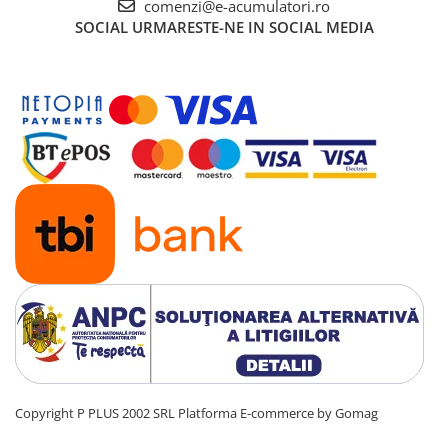
comenzi@e-acumulatori.ro
UPS
SOCIAL
URMARESTE-NE IN SOCIAL MEDIA
Acumulatori
Diverse
Invertoare
Sisteme de prindere
Statii de incarcare EV
OUTLET
Pompe de caldura
Copyright P PLUS 2002 SRL
Platforma E-commerce by Gomag