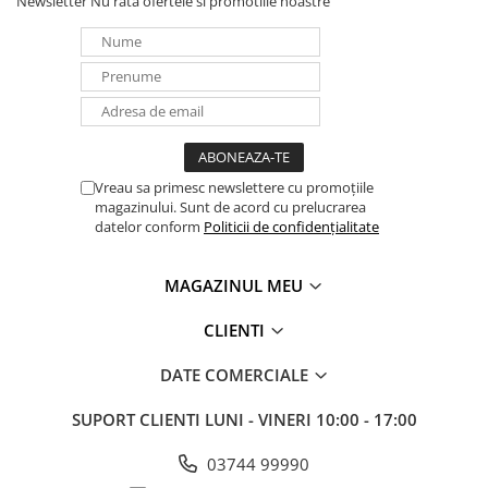
Newsletter
Nu rata ofertele si promotiile noastre
Panouri portabile
Racire/Incalzire
Statii energie portabile
Diverse
Electrice
Vreau sa primesc newslettere cu promoțiile
Intrerupatoare si prize
magazinului. Sunt de acord cu prelucrarea
Dulapuri pentru cablare
datelor conform
Politicii de confidențialitate
structurata
Sigurante
MAGAZINUL MEU
Tablouri electrice
Lumina (Becuri si Lanterne)
CLIENTI
Laptop & PC accesorii, baterii,
DATE COMERCIALE
cabluri USB, prelungitoare USB
Cablu de date si Adaptoare
SUPORT CLIENTI
LUNI - VINERI 10:00 - 17:00
Solutii solare portabile
03744 99990
Lichidare de stoc