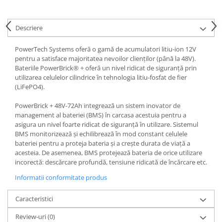
Acumulatori VRLA AGM/GEL /
Tractiune / LiFePo4
Baterii si acumulatori gel si VRLA
Descriere
6-12 V
PowerTech Systems oferă o gamă de acumulatori litiu-ion 12V
Baterii si acumulatori AGM VRLA
pentru a satisface majoritatea nevoilor clienților (până la 48V).
de 6-12 V
Bateriile PowerBrick® + oferă un nivel ridicat de siguranță prin
Acumulatori Moto, ATV
utilizarea celulelor cilindrice în tehnologia litiu-fosfat de fier
(LiFePO4).
GEL
AGM
PowerBrick + 48V-72Ah integrează un sistem inovator de
management al bateriei (BMS) în carcasa acestuia pentru a
Li-Ion
asigura un nivel foarte ridicat de siguranță în utilizare. Sistemul
SLA AGM (Sealed Lead Acid)
BMS monitorizează și echilibrează în mod constant celulele
bateriei pentru a proteja bateria și a crește durata de viață a
Deep Cycle - Tractiune/Semi-
acesteia. De asemenea, BMS protejează bateria de orice utilizare
Tractiune
incorectă: descărcare profundă, tensiune ridicată de încărcare etc.
Marine & Caravan
Informatii conformitate produs
APC
Caracteristici
Pachete acumulatori VRLA
Sisteme de management (BMS)
Review-uri
(0)