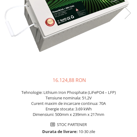
Incarcatoare acumulatori
Panouri fotovoltaice si accesorii
Panouri fotovoltaice
Sisteme prindere panouri
fotovoltaice
Accesorii
Invertoare
Invertoare Hibrid
Invertoare On-grid
16.124,88 RON
Invertoare Off-grid
Controlere solare
Tehnologie: Lithium Iron Phosphate (LiFePO4 – LFP)
Tensiune nominala: 51,2V
MPPT
Curent maxim de incarcare continua: 70A
PWM
Energie stocata: 3.69 kWh
Dimensiuni: 500mm x 239mm x 217mm
Convertoare de tensiune
STOC PARTENER
Sisteme de stocare energie
Durata de livrare:
10-30 zile
LiFePO4