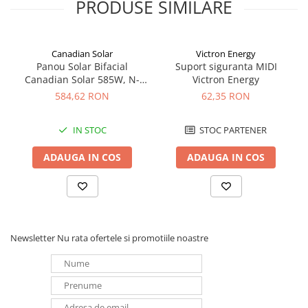
PRODUSE SIMILARE
Redresoare, incarcatoare si testere
Redresoare auto, moto, barci si
stationare
Canadian Solar
Victron Energy
Panou Solar Bifacial
Suport siguranta MIDI
Surse UPS
Canadian Solar 585W, N-
Victron Energy
UPS pentru centrale termice si
Type TOPCon, CS6W-TB-SF-
584,62 RON
62,35 RON
sisteme de urgenta - acumulator
BIF
extern
UPS Calculatoare si Servere
IN STOC
STOC PARTENER
UPS Trifazat
ADAUGA IN COS
ADAUGA IN COS
Stabilizatoare Tensiune
PDUs unitati de distributie a
energiei electrice
Cabinete baterii
Newsletter
Nu rata ofertele si promotiile noastre
Acumulatori UPS
Drumetii / Camping
Accesorii
Frigidere portabile