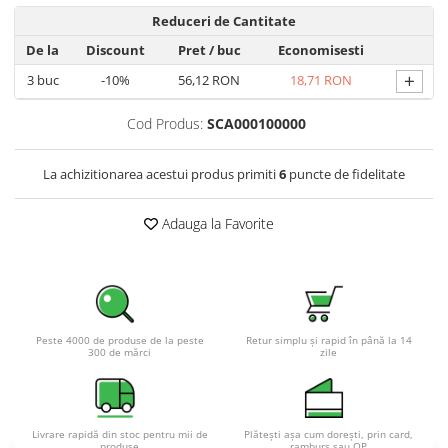
Pachete complete stocare energie
Reduceri de Cantitate
Sisteme de Stocare Comerciale
De la
Discount
Pret
/ buc
Economisesti
+
3
buc
-10%
56,12 RON
18,71 RON
Sisteme fotovoltaice complete
Sisteme fotovoltaice de putere
Cod Produs:
SCA000100000
mica (rulota/caravan/case de
vacanta)
Sisteme fotovoltaice profesionale
La achizitionarea acestui produs primiti
6
puncte de fidelitate
Pachete sisteme fotovoltaice
Statii de incarcare vehicule
Adauga la Favorite
electrice
Statii de incarcare
Cabluri de incarcare vehicule
electrice
Peste 4000 de produse de la peste
Retur simplu și rapid în până la 14
Prize de incarcare vehicule
300 de mărci
zile
electrice
Accesorii
Turbine eoliene pentru casă
Livrare rapidă din stoc pentru mii de
Plătești așa cum dorești, prin card,
produse
ramburs sau OP