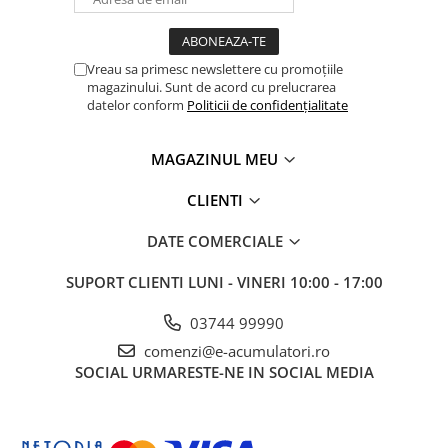
Panouri portabile
Racire/Incalzire
Vreau sa primesc newslettere cu promoțiile
Statii energie portabile
magazinului. Sunt de acord cu prelucrarea
datelor conform
Politicii de confidențialitate
Diverse
Electrice
MAGAZINUL MEU
Intrerupatoare si prize
Dulapuri pentru cablare
CLIENTI
structurata
DATE COMERCIALE
Sigurante
Tablouri electrice
SUPORT CLIENTI
LUNI - VINERI 10:00 - 17:00
Lumina (Becuri si Lanterne)
03744 99990
Laptop & PC accesorii, baterii,
cabluri USB, prelungitoare USB
comenzi@e-acumulatori.ro
SOCIAL
URMARESTE-NE IN SOCIAL MEDIA
Cablu de date si Adaptoare
Solutii solare portabile
Lichidare de stoc