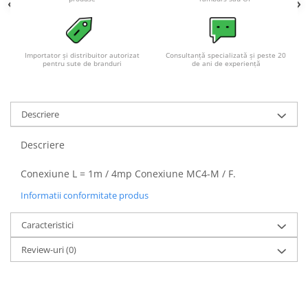
Acumulatori VRLA AGM/GEL /
Tractiune / LiFePo4
Baterii si acumulatori gel si VRLA
6-12 V
Importator și distribuitor autorizat
Consultanță specializată și peste 20
pentru sute de branduri
de ani de experiență
Baterii si acumulatori AGM VRLA
de 6-12 V
Acumulatori Moto, ATV
Descriere
GEL
Descriere
AGM
Li-Ion
Conexiune L = 1m / 4mp Conexiune MC4-M / F.
SLA AGM (Sealed Lead Acid)
Informatii conformitate produs
Deep Cycle - Tractiune/Semi-
Tractiune
Caracteristici
Marine & Caravan
Review-uri
(0)
APC
Pachete acumulatori VRLA
Sisteme de management (BMS)