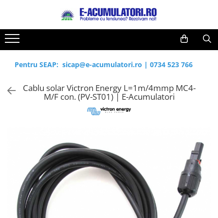
Toate Produsele
Reduceri de vara
Acumulatori, Baterii si Incarcatoare
Cabluri
Uzuale
Pentru SEAP:
sicap@e-acumulatori.ro
|
0734 523 766
Acumulatori
Baterii
Diverse
Cablu solar Victron Energy L=1m/4mmp MC4-
Baterii alcaline
Prelungitoare
M/F con. (PV-ST01) | E-Acumulatori
Baterii litiu
Panouri fotovoltaice
Zinc-Carbon
Sisteme de prindere
Baterii rotunde argint
Invertoare
Baterii auditive
Statii de incarcare EV
Accesorii baterii
UPS
Baterii Industriale
Acumulatori
Ni-MH
Li-Ion