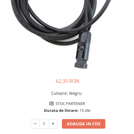
Incarcatoare acumulatori
Panouri fotovoltaice si accesorii
Panouri fotovoltaice
Sisteme prindere panouri
fotovoltaice
Accesorii
Invertoare
Invertoare Hibrid
Invertoare On-grid
Invertoare Off-grid
62,35 RON
Controlere solare
Culoare
:
Negru
MPPT
STOC PARTENER
PWM
Durata de livrare:
15 zile
Convertoare de tensiune
Sisteme de stocare energie
ADAUGA IN COS
LiFePO4