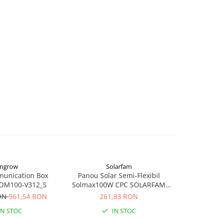
ngrow
Solarfam
unication Box
Panou Solar Semi-Flexibil
Set co
OM100-V312_S
Solmax100W CPC SOLARFAM
Solarfam-Flex-100
RON
961,54 RON
261,83 RON
IN STOC
IN STOC