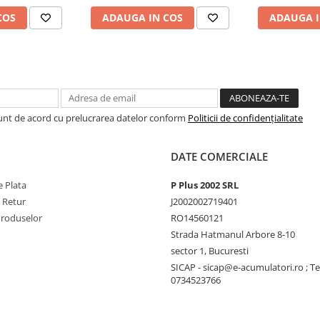
COS
ADAUGA IN COS
ADAUGA I
Sunt de acord cu prelucrarea datelor conform
Politicii de confidențialitate
DATE COMERCIALE
 Plata
P Plus 2002 SRL
e Retur
J2002002719401
Produselor
RO14560121
Strada Hatmanul Arbore 8-10
sector 1, Bucuresti
SICAP - sicap@e-acumulatori.ro ; Te
0734523766