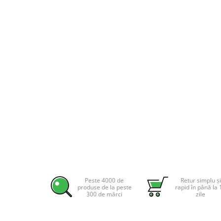
Incarcatoare acumulatori
Panouri fotovoltaice si accesorii
Distribuie
Panouri fotovoltaice
pe
Sisteme prindere panouri
Facebook
fotovoltaice
Accesorii
Invertoare
Invertoare Hibrid
Invertoare On-grid
Invertoare Off-grid
Controlere solare
MPPT
PWM
Peste 4000 de
Retur simplu și
produse de la peste
rapid în până la 
Convertoare de tensiune
300 de mărci
zile
Sisteme de stocare energie
LiFePO4