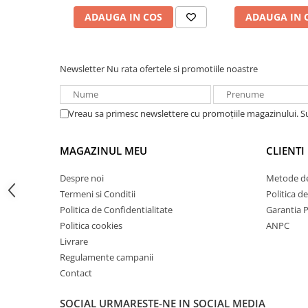
Acumulatori VRLA AGM/GEL /
ADAUGA IN COS
ADAUGA IN 
Tractiune / LiFePo4
Baterii si acumulatori gel si VRLA
6-12 V
Newsletter
Nu rata ofertele si promotiile noastre
Baterii si acumulatori AGM VRLA
de 6-12 V
Acumulatori Moto, ATV
Vreau sa primesc newslettere cu promoțiile magazinului. 
GEL
AGM
MAGAZINUL MEU
CLIENTI
Li-Ion
Despre noi
Metode de
SLA AGM (Sealed Lead Acid)
Termeni si Conditii
Politica d
Deep Cycle - Tractiune/Semi-
Politica de Confidentialitate
Garantia 
Tractiune
Politica cookies
ANPC
Marine & Caravan
Livrare
APC
Regulamente campanii
Contact
Pachete acumulatori VRLA
Sisteme de management (BMS)
SOCIAL
URMARESTE-NE IN SOCIAL MEDIA