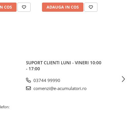
N COS
ADAUGA IN COS
ADAUG
SUPORT CLIENTI
LUNI - VINERI 10:00
- 17:00
03744 99990
comenzi@e-acumulatori.ro
lefon: