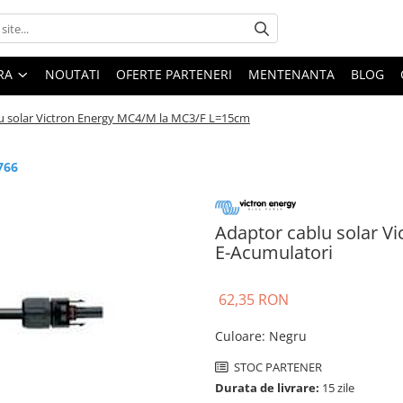
ARA
NOUTATI
OFERTE PARTENERI
MENTENANTA
BLOG
u solar Victron Energy MC4/M la MC3/F L=15cm
766
Adaptor cablu solar V
E-Acumulatori
62,35 RON
Culoare
:
Negru
STOC PARTENER
Durata de livrare:
15 zile