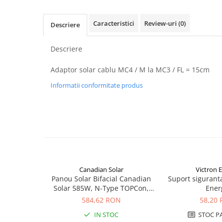
Pachete complete stocare energie
Caracteristici
Review-uri
(0)
Sisteme de Stocare Comerciale
Descriere
Sisteme fotovoltaice complete
Descriere
Sisteme fotovoltaice de putere
mica (rulota/caravan/case de
Adaptor solar cablu MC4 / M la MC3 / FL = 15cm
vacanta)
Sisteme fotovoltaice profesionale
Informatii conformitate produs
Pachete sisteme fotovoltaice
Statii de incarcare vehicule
electrice
Statii de incarcare
Cabluri de incarcare vehicule
electrice
Canadian Solar
Victron 
Prize de incarcare vehicule
Panou Solar Bifacial Canadian
Suport sigurant
electrice
Solar 585W, N-Type TOPCon,
Ener
Accesorii
CS6W-TB-SF-BIF
584,62 RON
58,20
Turbine eoliene pentru casă
IN STOC
STOC P