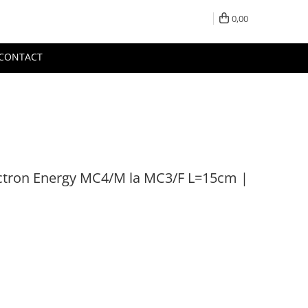
0,00
CONTACT
ictron Energy MC4/M la MC3/F L=15cm |