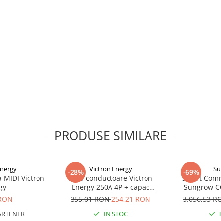
PRODUSE SIMILARE
Energy
Victron Energy
Su
-28%
-69%
a MIDI Victron
Bara conductoare Victron
Smart Comm
gy
Energy 250A 4P + capac
Sungrow C
BUSBAR VBB125040010
 RON
355,01 RON
254,21 RON
3.056,53 
ARTENER
IN STOC