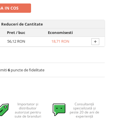
A IN COS
Reduceri de Cantitate
Pret
/ buc
Economisesti
+
56,12 RON
18,71 RON
imiti
6
puncte de fidelitate
Importator și
Consultanță
distribuitor
specializată și
autorizat pentru
peste 20 de ani de
sute de branduri
experiență