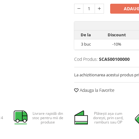
ADAUG
De la
Discount
3
buc
-10%
Cod Produs:
SCA500100000
La achizitionarea acestui produs pr
Adauga la Favorite
Livrare rapidă din
Plătești așa cum
14
stoc pentru mii de
dorești, prin card,
produse
ramburs sau OP