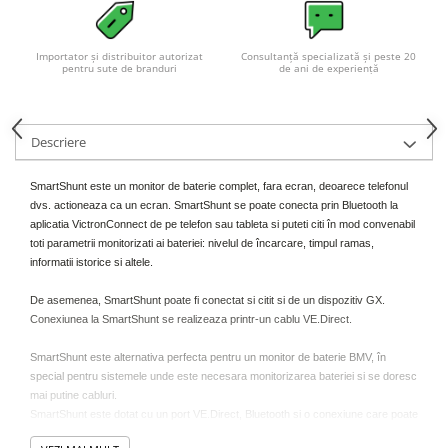
Acumulatori VRLA AGM/GEL /
Tractiune / LiFePo4
Baterii si acumulatori gel si VRLA
Importator și distribuitor autorizat
Consultanță specializată și peste 20
pentru sute de branduri
de ani de experiență
6-12 V
Baterii si acumulatori AGM VRLA
de 6-12 V
Descriere
Acumulatori Moto, ATV
GEL
SmartShunt este un monitor de baterie complet, fara ecran, deoarece telefonul
dvs. actioneaza ca un ecran. SmartShunt se poate conecta prin Bluetooth la
AGM
aplicatia VictronConnect de pe telefon sau tableta si puteti citi în mod convenabil
Li-Ion
toti parametrii monitorizati ai bateriei: nivelul de încarcare, timpul ramas,
SLA AGM (Sealed Lead Acid)
informatii istorice si altele.
Deep Cycle - Tractiune/Semi-
De asemenea, SmartShunt poate fi conectat si citit si de un dispozitiv GX.
Tractiune
Conexiunea la SmartShunt se realizeaza printr-un cablu VE.Direct.
Marine & Caravan
SmartShunt este alternativa perfecta pentru un monitor de baterie BMV, în
APC
special pentru sistemele unde este necesara monitorizarea bateriei si se doresc
mai putine cabluri.
Pachete acumulatori VRLA
SmartShunt este dotat cu un port VE.Direct, Bluetooth si o conexiune care poate
Sisteme de management (BMS)
fi utilizata pentru: monitorizarea unei baterii suplimentare, monitorizare mediana