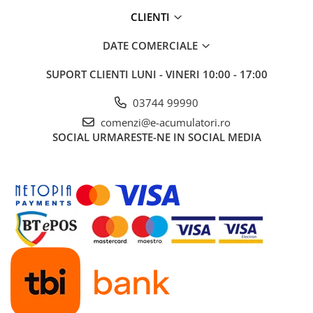
UPS
CLIENTI
Acumulatori
DATE COMERCIALE
Diverse
SUPORT CLIENTI
LUNI - VINERI 10:00 - 17:00
Invertoare
Sisteme de prindere
03744 99990
Statii de incarcare EV
comenzi@e-acumulatori.ro
SOCIAL
URMARESTE-NE IN SOCIAL MEDIA
OUTLET
Pompe de caldura