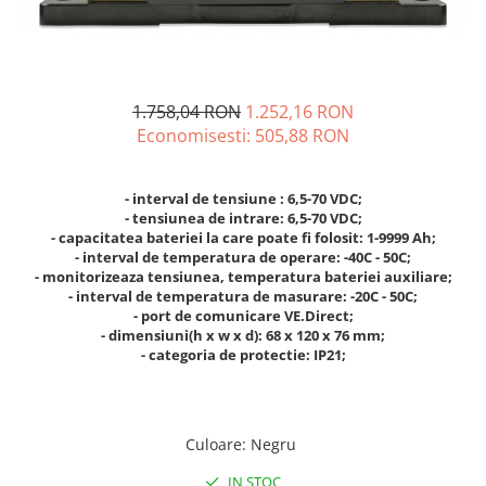
Incarcatoare acumulatori
Panouri fotovoltaice si accesorii
Panouri fotovoltaice
Sisteme prindere panouri
1.758,04 RON
1.252,16 RON
fotovoltaice
Economisesti:
505,88
RON
Accesorii
Invertoare
- interval de tensiune : 6,5-70 VDC;
- tensiunea de intrare: 6,5-70 VDC;
Invertoare Hibrid
- capacitatea bateriei la care poate fi folosit: 1-9999 Ah;
Invertoare On-grid
- interval de temperatura de operare: -40C - 50C;
- monitorizeaza tensiunea, temperatura bateriei auxiliare;
Invertoare Off-grid
- interval de temperatura de masurare: -20C - 50C;
- port de comunicare VE.Direct;
Controlere solare
- dimensiuni(h x w x d): 68 x 120 x 76 mm;
MPPT
- categoria de protectie: IP21;
PWM
Convertoare de tensiune
Sisteme de stocare energie
Culoare
:
Negru
LiFePO4
IN STOC