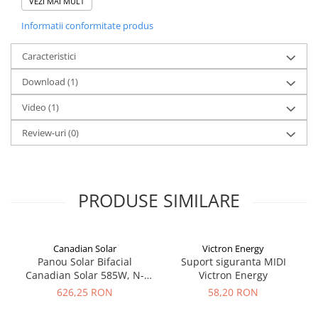
VEZI MAI MULT
sau drept senzor de temperatura.
Redresoare, incarcatoare si testere
Informatii conformitate produs
Redresoare auto, moto, barci si
stationare
Caracteristici
Surse UPS
Download (1)
UPS pentru centrale termice si
sisteme de urgenta - acumulator
Video
(1)
extern
UPS Calculatoare si Servere
Review-uri
(0)
UPS Trifazat
Stabilizatoare Tensiune
PDUs unitati de distributie a
PRODUSE SIMILARE
energiei electrice
Cabinete baterii
Canadian Solar
Victron Energy
Acumulatori UPS
Panou Solar Bifacial
Suport siguranta MIDI
Drumetii / Camping
Canadian Solar 585W, N-
Victron Energy
Type TOPCon, CS6W-TB-SF-
Accesorii
626,25 RON
58,20 RON
BIF
Frigidere portabile