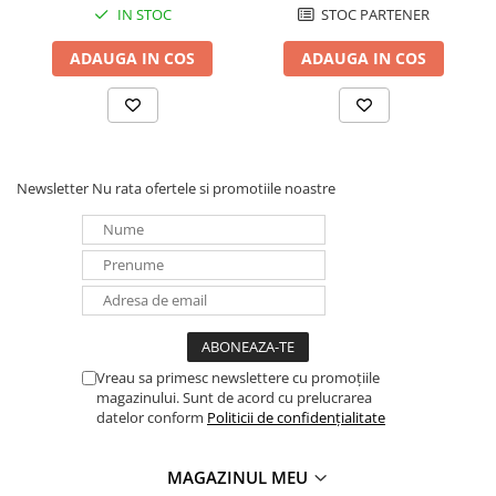
IN STOC
STOC PARTENER
Panouri portabile
ADAUGA IN COS
ADAUGA IN COS
Racire/Incalzire
Statii energie portabile
Diverse
Electrice
Newsletter
Nu rata ofertele si promotiile noastre
Intrerupatoare si prize
Dulapuri pentru cablare
structurata
Sigurante
Tablouri electrice
Lumina (Becuri si Lanterne)
Laptop & PC accesorii, baterii,
Vreau sa primesc newslettere cu promoțiile
cabluri USB, prelungitoare USB
magazinului. Sunt de acord cu prelucrarea
datelor conform
Politicii de confidențialitate
Cablu de date si Adaptoare
Solutii solare portabile
MAGAZINUL MEU
Lichidare de stoc