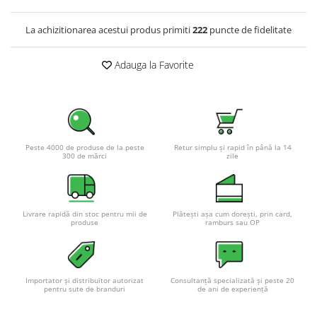
Pachete complete stocare energie
La achizitionarea acestui produs primiti
222
puncte de fidelitate
Sisteme de Stocare Comerciale
Sisteme fotovoltaice complete
Adauga la Favorite
Sisteme fotovoltaice de putere
mica (rulota/caravan/case de
vacanta)
Sisteme fotovoltaice profesionale
Pachete sisteme fotovoltaice
Peste 4000 de produse de la peste
Retur simplu și rapid în până la 14
Statii de incarcare vehicule
300 de mărci
zile
electrice
Statii de incarcare
Cabluri de incarcare vehicule
Livrare rapidă din stoc pentru mii de
Plătești așa cum dorești, prin card,
electrice
produse
ramburs sau OP
Prize de incarcare vehicule
electrice
Accesorii
Importator și distribuitor autorizat
Consultanță specializată și peste 20
pentru sute de branduri
de ani de experiență
Turbine eoliene pentru casă