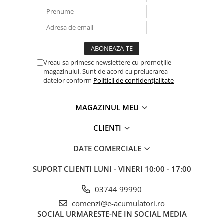
Panouri portabile
Racire/Incalzire
Statii energie portabile
Diverse
Vreau sa primesc newslettere cu promoțiile
Electrice
magazinului. Sunt de acord cu prelucrarea
datelor conform
Politicii de confidențialitate
Intrerupatoare si prize
Dulapuri pentru cablare
MAGAZINUL MEU
structurata
Sigurante
CLIENTI
Tablouri electrice
Lumina (Becuri si Lanterne)
DATE COMERCIALE
Laptop & PC accesorii, baterii,
SUPORT CLIENTI
LUNI - VINERI 10:00 - 17:00
cabluri USB, prelungitoare USB
Cablu de date si Adaptoare
03744 99990
Solutii solare portabile
comenzi@e-acumulatori.ro
SOCIAL
URMARESTE-NE IN SOCIAL MEDIA
Lichidare de stoc