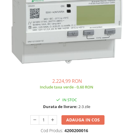
Incarcatoare acumulatori
Panouri fotovoltaice si accesorii
Panouri fotovoltaice
Sisteme prindere panouri
fotovoltaice
Accesorii
Invertoare
Invertoare Hibrid
Invertoare On-grid
Invertoare Off-grid
2.224,99 RON
Include taxa verde - 0,60 RON
Controlere solare
MPPT
IN STOC
PWM
Durata de livrare:
2-3 zile
Convertoare de tensiune
ADAUGA IN COS
Sisteme de stocare energie
LiFePO4
Cod Produs:
4200200016