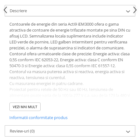
Acumulatori VRLA AGM/GEL /
Tractiune / LiFePo4
Descriere
Baterii si acumulatori gel si VRLA
6-12 V
Contoarele de energie din seria Acti9 iEM3000 ofera o gama
atractiva de contoare de energie trifazate montate pe sina DIN cu
Baterii si acumulatori AGM VRLA
afisaj LCD. Semnalizarea locala suplimentara include indicator
de 6-12 V
LED verde de pornire, LED galben intermitent pentru verificarea
preciziei, o alarma de suprasarcina si indicatori de comunicare.
Acumulatori Moto, ATV
Contorul ofera urmatoarele clase de precizie: Energie activa: clasa
GEL
0,5S conform IEC 62053-22, Energie activa: clasa C conform EN
50470-3 si Energie activa: clasa 0,5S conform IEC 61557-12.
AGM
Contorul va masura puterea activa si reactiva, energia activa si
Li-Ion
reactiva, tensiunea si curentul.
SLA AGM (Sealed Lead Acid)
Cu masurarea energiei in patru cadrane.
Proiectat pentru retele de 50 Hz sau 60 Hz, tensiunea de
Deep Cycle - Tractiune/Semi-
alimentare poate varia de la 100 la 277 V c.a. sau de la 173 la 480 V
Tractiune
c.a. Curentul nominal trece printr-un transfomator de 1A sau 5A
Marine & Caravan
pentru a fi masurat in acest contor si va suporta configuratii
VEZI MAI MULT
Monofazate si Neutre, Trifazate, Trifazate si Neutre.
APC
Informatii conformitate produs
Protocolul de comunicare este Modbus cu suport pentru
terminale cu surub. Exista o intrare digitala programabila si o
Pachete acumulatori VRLA
iesire digitala programabila.
Review-uri
(0)
Sisteme de management (BMS)
Certificarile includ EAC, CE, UL si MID.