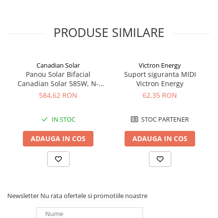
Dimensiuni: latime 90 mm, adancime 69 mm, inaltime 95 mm si
Redresoare, incarcatoare si testere
greutate 260 g.
Compatibil cu software-ul de gestionare a energiei pentru a
Redresoare auto, moto, barci si
PRODUSE SIMILARE
profita de instalatia digitala de alimentare IoT.
stationare
Surse UPS
UPS pentru centrale termice si
Canadian Solar
Victron Energy
sisteme de urgenta - acumulator
Panou Solar Bifacial
Suport siguranta MIDI
extern
Canadian Solar 585W, N-
Victron Energy
UPS Calculatoare si Servere
Type TOPCon, CS6W-TB-SF-
584,62 RON
62,35 RON
UPS Trifazat
BIF
Stabilizatoare Tensiune
IN STOC
STOC PARTENER
PDUs unitati de distributie a
ADAUGA IN COS
ADAUGA IN COS
energiei electrice
Cabinete baterii
Acumulatori UPS
Drumetii / Camping
Newsletter
Nu rata ofertele si promotiile noastre
Accesorii
Frigidere portabile