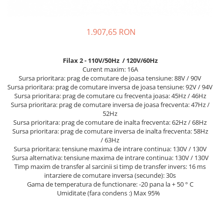
Sisteme de management (BMS)
Redresoare, incarcatoare si testere
1.907,65 RON
Redresoare auto, moto, barci si
stationare
Filax 2 - 110V/50Hz / 120V/60Hz
Curent maxim: 16A
Sursa prioritara: prag de comutare de joasa tensiune: 88V / 90V
Sursa prioritara: prag de comutare inversa de joasa tensiune: 92V / 94V
Sursa prioritara: prag de comutare cu frecventa joasa: 45Hz / 46Hz
Sursa prioritara: prag de comutare inversa de joasa frecventa: 47Hz /
52Hz
Sursa prioritara: prag de comutare de inalta frecventa: 62Hz / 68Hz
Sursa prioritara: prag de comutare inversa de inalta frecventa: 58Hz
/ 63Hz
Sursa prioritara: tensiune maxima de intrare continua: 130V / 130V
Sursa alternativa: tensiune maxima de intrare continua: 130V / 130V
Timp maxim de transfer al sarcinii si timp de transfer invers: 16 ms
intarziere de comutare inversa (secunde): 30s
Gama de temperatura de functionare: -20 pana la + 50 ° C
Umiditate (fara condens :) Max 95%