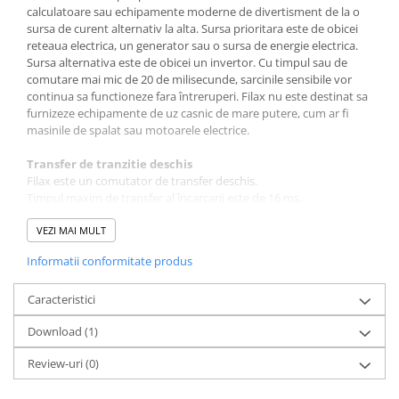
calculatoare sau echipamente moderne de divertisment de la o
sursa de curent alternativ la alta. Sursa prioritara este de obicei
reteaua electrica, un generator sau o sursa de energie electrica.
Sursa alternativa este de obicei un invertor. Cu timpul sau de
comutare mai mic de 20 de milisecunde, sarcinile sensibile vor
continua sa functioneze fara întreruperi. Filax nu este destinat sa
furnizeze echipamente de uz casnic de mare putere, cum ar fi
masinile de spalat sau motoarele electrice.
Transfer de tranzitie deschis
Filax este un comutator de transfer deschis.
Timpul maxim de transfer al încarcarii este de 16 ms.
Încarcarea este alimentata în mod normal de sursa prioritara si
este transferata la sursa alternativa daca:
VEZI MAI MULT
- Tensiunea sursei prioritare scade sub valoarea pragului.
Informatii conformitate produs
- Frecventa sursei prioritare scade sub valoarea pragului de
frecventa joasa sau creste dincolo de valoarea pragului de
frecventa înalta.
Caracteristici
Transferul invers de la sursa alternativa la sursa prioritara este
Download (1)
initiat atunci când sursa prioritara a functionat în limitele de
comutare inversa a tensiunii si frecventei în decurs de 30 de ani.
Review-uri
(0)