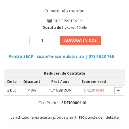
Culoare
:
Alb murdar
STOC PARTENER
Durata de livrare:
15 zile
ADAUGA IN COS
Pentru SEAP:
sicap@e-acumulatori.ro
|
0734 523 766
Reduceri de Cantitate
De la
Discount
Pret
/ buc
Economisesti
+
3
buc
-10%
1.716,89 RON
572,30 RON
Cod Produs:
SDFI0000110
La achizitionarea acestui produs primiti
190
puncte de fidelitate