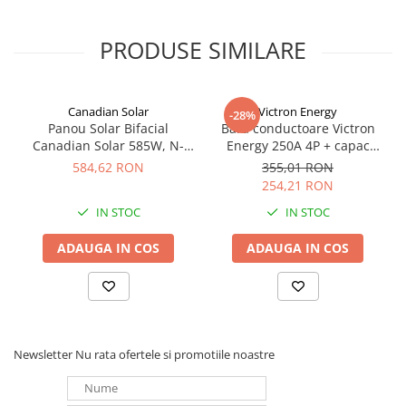
PRODUSE SIMILARE
Canadian Solar
Victron Energy
-28%
Panou Solar Bifacial
Bara conductoare Victron
Canadian Solar 585W, N-
Energy 250A 4P + capac
Type TOPCon, CS6W-TB-SF-
BUSBAR VBB125040010
584,62 RON
355,01 RON
BIF
254,21 RON
IN STOC
IN STOC
ADAUGA IN COS
ADAUGA IN COS
Newsletter
Nu rata ofertele si promotiile noastre