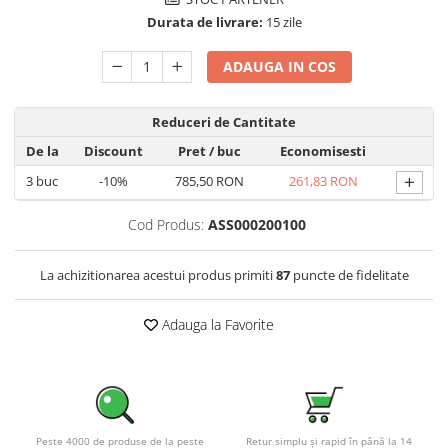
Pachete complete stocare energie
Durata de livrare:
15 zile
Sisteme de Stocare Comerciale
ADAUGA IN COS
Sisteme fotovoltaice complete
Sisteme fotovoltaice de putere
Reduceri de Cantitate
mica (rulota/caravan/case de
vacanta)
De la
Discount
Pret
/ buc
Economisesti
Sisteme fotovoltaice profesionale
+
3
buc
-10%
785,50 RON
261,83 RON
Pachete sisteme fotovoltaice
Statii de incarcare vehicule
Cod Produs:
ASS000200100
electrice
Statii de incarcare
La achizitionarea acestui produs primiti
87
puncte de fidelitate
Cabluri de incarcare vehicule
electrice
Adauga la Favorite
Prize de incarcare vehicule
electrice
Accesorii
Turbine eoliene pentru casă
Peste 4000 de produse de la peste
Retur simplu și rapid în până la 14