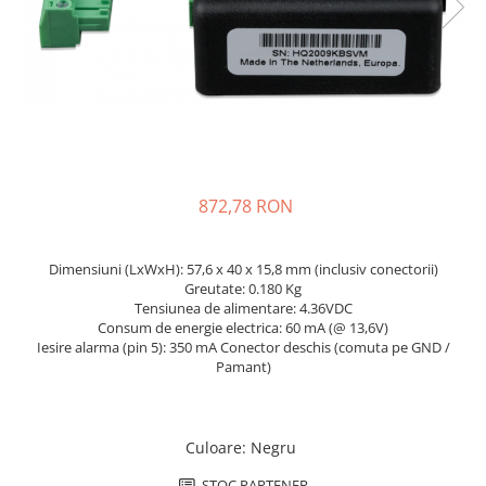
Incarcatoare acumulatori
Panouri fotovoltaice si accesorii
Panouri fotovoltaice
Sisteme prindere panouri
fotovoltaice
Accesorii
Invertoare
872,78 RON
Invertoare Hibrid
Invertoare On-grid
Dimensiuni (LxWxH): 57,6 x 40 x 15,8 mm (inclusiv conectorii)
Invertoare Off-grid
Greutate: 0.180 Kg
Tensiunea de alimentare: 4.36VDC
Controlere solare
Consum de energie electrica: 60 mA (@ 13,6V)
Iesire alarma (pin 5): 350 mA Conector deschis (comuta pe GND /
MPPT
Pamant)
PWM
Convertoare de tensiune
Sisteme de stocare energie
Culoare
:
Negru
LiFePO4
STOC PARTENER