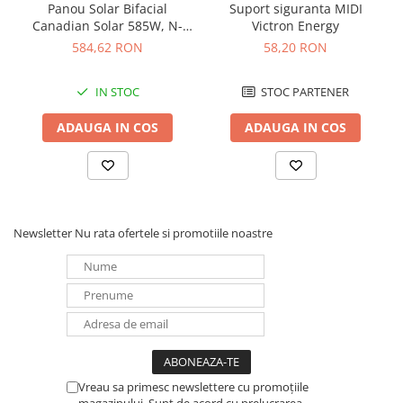
Panou Solar Bifacial
Suport siguranta MIDI
Panouri portabile
Canadian Solar 585W, N-
Victron Energy
Type TOPCon, CS6W-TB-SF-
584,62 RON
58,20 RON
Racire/Incalzire
BIF
Statii energie portabile
IN STOC
STOC PARTENER
Diverse
Electrice
ADAUGA IN COS
ADAUGA IN COS
Intrerupatoare si prize
Dulapuri pentru cablare
structurata
Sigurante
Newsletter
Nu rata ofertele si promotiile noastre
Tablouri electrice
Lumina (Becuri si Lanterne)
Laptop & PC accesorii, baterii,
cabluri USB, prelungitoare USB
Cablu de date si Adaptoare
Solutii solare portabile
Vreau sa primesc newslettere cu promoțiile
Lichidare de stoc