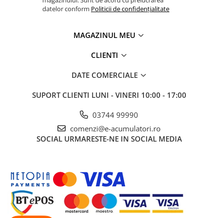
magazinului. Sunt de acord cu prelucrarea
UPS
datelor conform
Politicii de confidențialitate
Acumulatori
MAGAZINUL MEU
Diverse
Invertoare
CLIENTI
Sisteme de prindere
DATE COMERCIALE
Statii de incarcare EV
SUPORT CLIENTI
LUNI - VINERI 10:00 - 17:00
OUTLET
Pompe de caldura
03744 99990
comenzi@e-acumulatori.ro
SOCIAL
URMARESTE-NE IN SOCIAL MEDIA