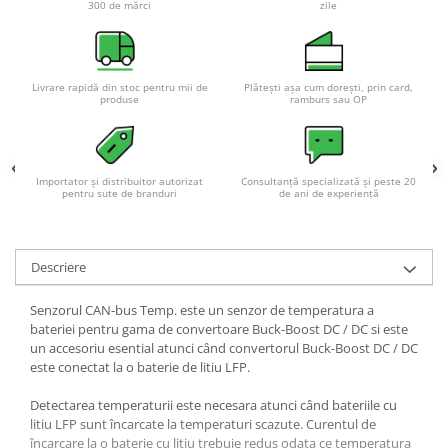
Acumulatori VRLA AGM/GEL /
300 de mărci
zile
Tractiune / LiFePo4
Baterii si acumulatori gel si VRLA
6-12 V
Livrare rapidă din stoc pentru mii de
Plătești așa cum dorești, prin card,
produse
ramburs sau OP
Baterii si acumulatori AGM VRLA
de 6-12 V
Acumulatori Moto, ATV
Importator și distribuitor autorizat
Consultanță specializată și peste 20
GEL
pentru sute de branduri
de ani de experiență
AGM
Li-Ion
SLA AGM (Sealed Lead Acid)
Descriere
Deep Cycle - Tractiune/Semi-
Tractiune
Senzorul CAN-bus Temp. este un senzor de temperatura a
bateriei pentru gama de convertoare Buck-Boost DC / DC si este
Marine & Caravan
un accesoriu esential atunci când convertorul Buck-Boost DC / DC
este conectat la o baterie de litiu LFP.
APC
Pachete acumulatori VRLA
Detectarea temperaturii este necesara atunci când bateriile cu
litiu LFP sunt încarcate la temperaturi scazute. Curentul de
Sisteme de management (BMS)
încarcare la o baterie cu litiu trebuie redus odata ce temperatura