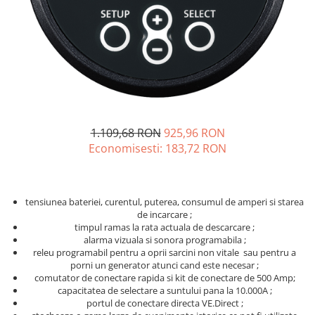
Sisteme de management (BMS)
Redresoare, incarcatoare si testere
Redresoare auto, moto, barci si
stationare
1.109,68 RON
925,96 RON
Economisesti:
183,72
RON
tensiunea bateriei, curentul, puterea, consumul de amperi si starea
de incarcare ;
timpul ramas la rata actuala de descarcare ;
alarma vizuala si sonora programabila ;
releu programabil pentru a oprii sarcini non vitale sau pentru a
porni un generator atunci cand este necesar ;
comutator de conectare rapida si kit de conectare de 500 Amp;
capacitatea de selectare a suntului pana la 10.000A ;
portul de conectare directa VE.Direct ;