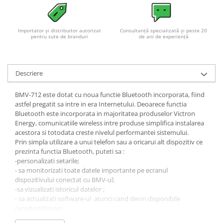
Importator și distribuitor autorizat
Consultanță specializată și peste 20
pentru sute de branduri
de ani de experiență
Descriere
BMV-712 este dotat cu noua functie Bluetooth incorporata, fiind
astfel pregatit sa intre in era Internetului. Deoarece functia
Bluetooth este incorporata in majoritatea produselor Victron
Energy, comunicatiile wireless intre produse simplifica instalarea
acestora si totodata creste nivelul performantei sistemului.
Prin simpla utilizare a unui telefon sau a oricarui alt dispozitiv ce
prezinta functia Bluetooth, puteti sa :
-personalizati setarile;
- sa monitorizati toate datele importante pe ecranul
dispozitivului conectat cu BMV-ul;
-sa vizualizati istoricul datelor ;
- sa actualizati software-ul atunci cand devin disponibile
caracteristici noi.
Usor de instalat :