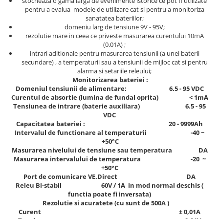
stocheaza o gama larga de evenimente istorice ce pot fi utilizate
pentru a evalua modele de utilizare cat si pentru a monitoriza
sanatatea bateriilor;
domeniu larg de tensiune 9V - 95V;
rezolutie mare in ceea ce priveste masurarea curentului 10mA
(0.01A) ;
intrari aditionale pentru masurarea tensiunii (a unei baterii
secundare) , a temperaturii sau a tensiunii de mijloc cat si pentru
alarma si setariile releului;
Monitorizarea bateriei :
Domeniul tensiunii de alimentare: 6.5 - 95 VDC
Curentul de absortie (lumina de fundal oprita) < 1mA
Tensiunea de intrare (baterie auxiliara) 6.5 - 95
VDC
Capacitatea bateriei : 20 - 9999Ah
Intervalul de functionare al temperaturii -40 ~
+50°C
Masurarea nivelului de tensiune sau temperatura DA
Masurarea intervalului de temperatura -20 ~
+50°C
Port de comunicare VE.Direct DA
Releu Bi-stabil 60V / 1A in mod normal deschis (
functia poate fi inversata)
Rezolutie si acuratete (cu sunt de 500A )
Curent ± 0,01A