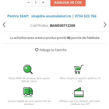
ADAUGA IN COS
Pentru SEAP:
sicap@e-acumulatori.ro
|
0734 523 766
Cod Produs:
BAM030712200
La achizitionarea acestui produs primiti
92
puncte de fidelitate
Adauga la Favorite
Peste 4000 de produse de la peste
Retur simplu și rapid în până la 14
300 de mărci
zile
Livrare rapidă din stoc pentru mii de
Plătești așa cum dorești, prin card,
produse
ramburs sau OP