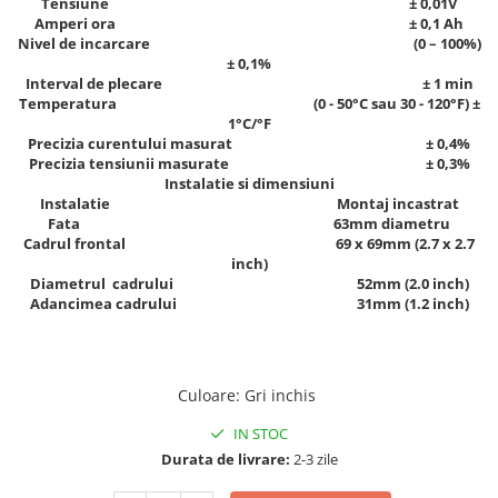
Tensiune ± 0,01V
Amperi ora ± 0,1 Ah
Nivel de incarcare (0 – 100%)
± 0,1%
Interval de plecare ± 1 min
Temperatura (0 - 50°C sau 30 - 120°F) ±
1°C/°F
Precizia curentului masurat ± 0,4%
Precizia tensiunii masurate ± 0,3%
Instalatie si dimensiuni
Instalatie Montaj incastrat
Fata 63mm diametru
Cadrul frontal 69 x 69mm (2.7 x 2.7
inch)
Diametrul cadrului 52mm (2.0 inch)
Adancimea cadrului 31mm (1.2 inch)
Culoare
:
Gri inchis
IN STOC
Durata de livrare:
2-3 zile