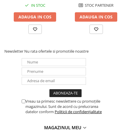
aproximativ 1Ah per 100Ah capacitate baterie. Bateria se va
IN STOC
STOC PARTENER
deteriora daca rezerva de capacitate ramasa din baterie este
consumata. De exemplu, un curent rezidual de 10mA poate sa
ADAUGA IN COS
ADAUGA IN COS
deterioreze o baterie de 200 Ah daca sistemul este lasat in starea
descarcata mai mult de 8 zile.
Releul de alarma bi-stabil
Impiedica cresterea absortiei de curent in cazul unei alarme.
Newsletter
Nu rata ofertele si promotiile noastre
Vreau sa primesc newslettere cu promoțiile
magazinului. Sunt de acord cu prelucrarea
datelor conform
Politicii de confidențialitate
MAGAZINUL MEU