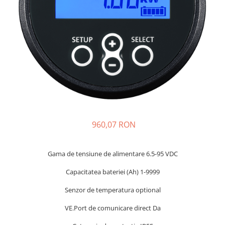
Incarcatoare acumulatori
Panouri fotovoltaice si accesorii
Panouri fotovoltaice
Sisteme prindere panouri
fotovoltaice
Accesorii
Invertoare
Invertoare Hibrid
Invertoare On-grid
960,07 RON
Invertoare Off-grid
Controlere solare
Gama de tensiune de alimentare 6.5-95 VDC
MPPT
Capacitatea bateriei (Ah) 1-9999
PWM
Senzor de temperatura optional
Convertoare de tensiune
Sisteme de stocare energie
VE.Port de comunicare direct Da
LiFePO4