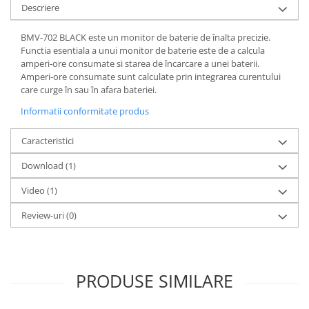
Descriere
Redresoare, incarcatoare si testere
Redresoare auto, moto, barci si
BMV-702 BLACK este un monitor de baterie de înalta precizie.
stationare
Functia esentiala a unui monitor de baterie este de a calcula
amperi-ore consumate si starea de încarcare a unei baterii.
Surse UPS
Amperi-ore consumate sunt calculate prin integrarea curentului
UPS pentru centrale termice si
care curge în sau în afara bateriei.
sisteme de urgenta - acumulator
Informatii conformitate produs
extern
UPS Calculatoare si Servere
Caracteristici
UPS Trifazat
Stabilizatoare Tensiune
Download (1)
PDUs unitati de distributie a
Video
(1)
energiei electrice
Review-uri
(0)
Cabinete baterii
Acumulatori UPS
Drumetii / Camping
PRODUSE SIMILARE
Accesorii
Frigidere portabile