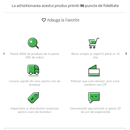
Acumulatori VRLA AGM/GEL /
La achizitionarea acestui produs primiti
96
puncte de fidelitate
Tractiune / LiFePo4
Baterii si acumulatori gel si VRLA
Adauga la Favorite
6-12 V
Baterii si acumulatori AGM VRLA
de 6-12 V
Acumulatori Moto, ATV
GEL
Peste 4000 de produse de la peste
Retur simplu și rapid în până la 14
300 de mărci
zile
AGM
Li-Ion
SLA AGM (Sealed Lead Acid)
Livrare rapidă din stoc pentru mii de
Plătești așa cum dorești, prin card,
Deep Cycle - Tractiune/Semi-
produse
ramburs sau OP
Tractiune
Marine & Caravan
APC
Importator și distribuitor autorizat
Consultanță specializată și peste 20
pentru sute de branduri
de ani de experiență
Pachete acumulatori VRLA
Sisteme de management (BMS)