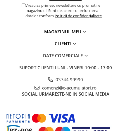
UPS
Vreau sa primesc newslettere cu promoțiile
magazinului. Sunt de acord cu prelucrarea
Acumulatori
datelor conform
Politicii de confidențialitate
Diverse
Invertoare
MAGAZINUL MEU
Sisteme de prindere
CLIENTI
Statii de incarcare EV
DATE COMERCIALE
OUTLET
Pompe de caldura
SUPORT CLIENTI
LUNI - VINERI 10:00 - 17:00
03744 99990
comenzi@e-acumulatori.ro
SOCIAL
URMARESTE-NE IN SOCIAL MEDIA