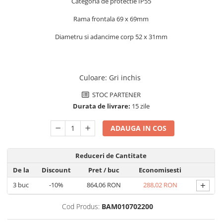
Categoria de protectie IP55
Pachete complete stocare energie
Rama frontala 69 x 69mm
Sisteme de Stocare Comerciale
Diametru si adancime corp 52 x 31mm
Sisteme fotovoltaice complete
Sisteme fotovoltaice de putere
mica (rulota/caravan/case de
vacanta)
Culoare
:
Gri inchis
Sisteme fotovoltaice profesionale
Pachete sisteme fotovoltaice
STOC PARTENER
Durata de livrare:
15 zile
Statii de incarcare vehicule
electrice
ADAUGA IN COS
Statii de incarcare
Cabluri de incarcare vehicule
Reduceri de Cantitate
electrice
De la
Discount
Pret
/ buc
Economisesti
Prize de incarcare vehicule
electrice
+
3
buc
-10%
864,06 RON
288,02 RON
Accesorii
Cod Produs:
BAM010702200
Turbine eoliene pentru casă