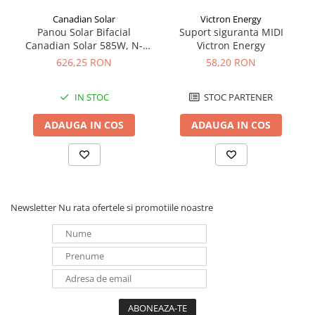
Panouri portabile
Canadian Solar
Victron Energy
Panou Solar Bifacial
Suport siguranta MIDI
Racire/Incalzire
Canadian Solar 585W, N-
Victron Energy
Type TOPCon, CS6W-TB-SF-
Statii energie portabile
626,25 RON
58,20 RON
BIF
Diverse
IN STOC
STOC PARTENER
Electrice
Intrerupatoare si prize
ADAUGA IN COS
ADAUGA IN COS
Dulapuri pentru cablare
structurata
Sigurante
Tablouri electrice
Newsletter
Nu rata ofertele si promotiile noastre
Lumina (Becuri si Lanterne)
Laptop & PC accesorii, baterii,
cabluri USB, prelungitoare USB
Cablu de date si Adaptoare
Solutii solare portabile
Lichidare de stoc