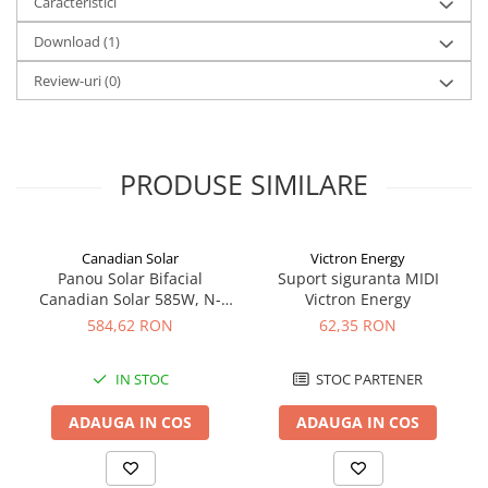
Caracteristici
Download (1)
Review-uri
(0)
PRODUSE SIMILARE
Canadian Solar
Victron Energy
Panou Solar Bifacial
Suport siguranta MIDI
Canadian Solar 585W, N-
Victron Energy
Type TOPCon, CS6W-TB-SF-
584,62 RON
62,35 RON
BIF
IN STOC
STOC PARTENER
ADAUGA IN COS
ADAUGA IN COS