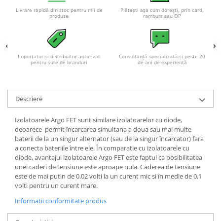
Livrare rapidă din stoc pentru mii de
Plătești așa cum dorești, prin card,
produse
ramburs sau OP
Importator și distribuitor autorizat
Consultanță specializată și peste 20
pentru sute de branduri
de ani de experiență
Descriere
Izolatoarele Argo FET sunt similare izolatoarelor cu diode,
deoarece permit încarcarea simultana a doua sau mai multe
baterii de la un singur alternator (sau de la singur încarcator) fara
a conecta bateriile între ele. În comparatie cu izolatoarele cu
diode, avantajul izolatoarele Argo FET este faptul ca posibilitatea
unei caderi de tensiune este aproape nula. Caderea de tensiune
este de mai putin de 0,02 volti la un curent mic si în medie de 0,1
volti pentru un curent mare.
Informatii conformitate produs