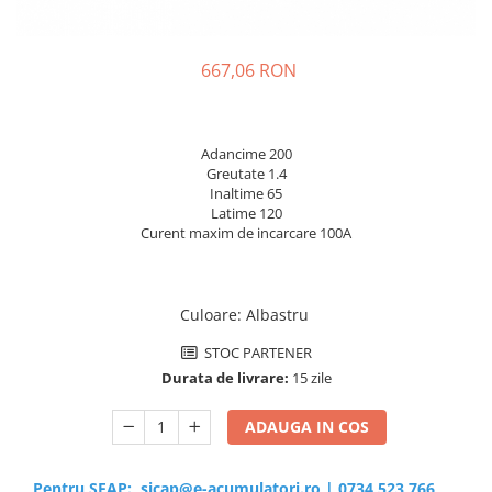
Sisteme de management (BMS)
Redresoare, incarcatoare si testere
667,06 RON
Redresoare auto, moto, barci si
stationare
Adancime 200
Greutate 1.4
Inaltime 65
Latime 120
Curent maxim de incarcare 100A
Culoare
:
Albastru
STOC PARTENER
Durata de livrare:
15 zile
ADAUGA IN COS
Pentru SEAP:
sicap@e-acumulatori.ro
|
0734 523 766