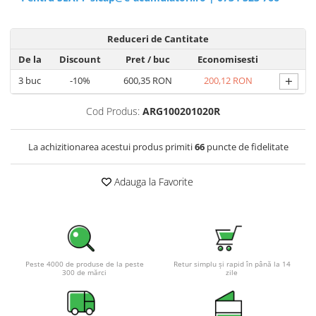
Reduceri de Cantitate
De la
Discount
Pret
/ buc
Economisesti
+
3
buc
-10%
600,35 RON
200,12 RON
Cod Produs:
ARG100201020R
La achizitionarea acestui produs primiti
66
puncte de fidelitate
Adauga la Favorite
Peste 4000 de produse de la peste
Retur simplu și rapid în până la 14
300 de mărci
zile