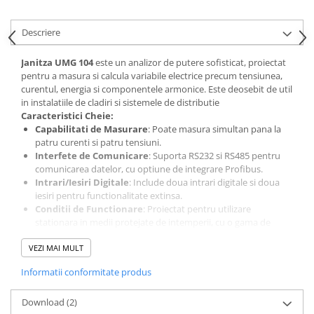
Acumulatori VRLA AGM/GEL /
Tractiune / LiFePo4
Descriere
Baterii si acumulatori gel si VRLA
6-12 V
Janitza UMG 104
este un analizor de putere sofisticat, proiectat
Baterii si acumulatori AGM VRLA
pentru a masura si calcula variabile electrice precum tensiunea,
de 6-12 V
curentul, energia si componentele armonice. Este deosebit de util
in instalatiile de cladiri si sistemele de distributie
Acumulatori Moto, ATV
Caracteristici Cheie:
Capabilitati de Masurare
: Poate masura simultan pana la
GEL
patru curenti si patru tensiuni.
AGM
Interfete de Comunicare
: Suporta RS232 si RS485 pentru
Li-Ion
comunicarea datelor, cu optiune de integrare Profibus.
Intrari/Iesiri Digitale
: Include doua intrari digitale si doua
SLA AGM (Sealed Lead Acid)
iesiri pentru functionalitate extinsa.
Deep Cycle - Tractiune/Semi-
Conditii de Functionare
: Proiectat pentru utilizare
Tractiune
stationara in medii protejate de intemperii, cu o gama de
temperatura de functionare intre -10°C si +55°C
Marine & Caravan
VEZI MAI MULT
APC
Informatii conformitate produs
Pachete acumulatori VRLA
Download (2)
Sisteme de management (BMS)