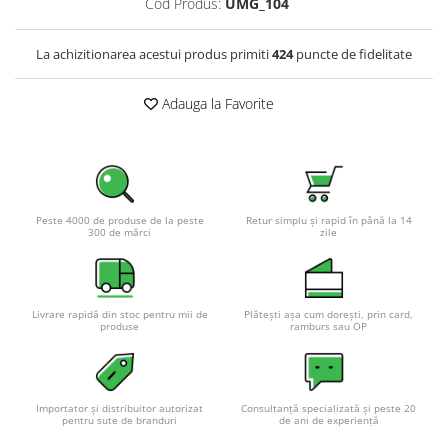
Cod Produs:
UMG_104
Pachete complete stocare energie
Sisteme de Stocare Comerciale
La achizitionarea acestui produs primiti
424
puncte de fidelitate
Sisteme fotovoltaice complete
Adauga la Favorite
Sisteme fotovoltaice de putere
mica (rulota/caravan/case de
vacanta)
Sisteme fotovoltaice profesionale
Pachete sisteme fotovoltaice
Statii de incarcare vehicule
Peste 4000 de produse de la peste
Retur simplu și rapid în până la 14
300 de mărci
zile
electrice
Statii de incarcare
Cabluri de incarcare vehicule
Livrare rapidă din stoc pentru mii de
Plătești așa cum dorești, prin card,
electrice
produse
ramburs sau OP
Prize de incarcare vehicule
electrice
Accesorii
Importator și distribuitor autorizat
Consultanță specializată și peste 20
pentru sute de branduri
de ani de experiență
Turbine eoliene pentru casă