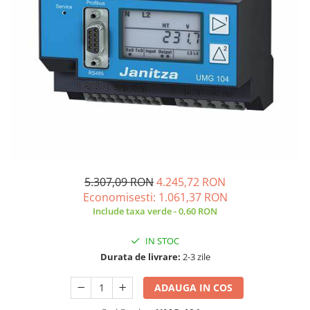
Incarcatoare acumulatori
Panouri fotovoltaice si accesorii
Panouri fotovoltaice
Sisteme prindere panouri
fotovoltaice
Accesorii
Invertoare
Invertoare Hibrid
Invertoare On-grid
5.307,09 RON
4.245,72 RON
Invertoare Off-grid
Economisesti:
1.061,37
RON
Controlere solare
Include taxa verde - 0,60 RON
MPPT
IN STOC
PWM
Durata de livrare:
2-3 zile
Convertoare de tensiune
Sisteme de stocare energie
ADAUGA IN COS
LiFePO4