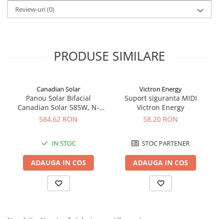
Redresoare, incarcatoare si testere
Review-uri
(0)
Redresoare auto, moto, barci si
stationare
Surse UPS
PRODUSE SIMILARE
UPS pentru centrale termice si
sisteme de urgenta - acumulator
extern
UPS Calculatoare si Servere
Canadian Solar
Victron Energy
Panou Solar Bifacial
Suport siguranta MIDI
UPS Trifazat
Canadian Solar 585W, N-
Victron Energy
Type TOPCon, CS6W-TB-SF-
Stabilizatoare Tensiune
584,62 RON
58,20 RON
BIF
PDUs unitati de distributie a
energiei electrice
IN STOC
STOC PARTENER
Cabinete baterii
ADAUGA IN COS
ADAUGA IN COS
Acumulatori UPS
Drumetii / Camping
Accesorii
Frigidere portabile