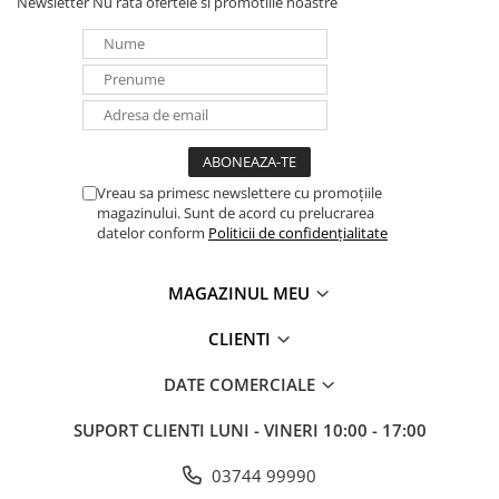
Newsletter
Nu rata ofertele si promotiile noastre
Panouri portabile
Racire/Incalzire
Statii energie portabile
Diverse
Electrice
Intrerupatoare si prize
Vreau sa primesc newslettere cu promoțiile
magazinului. Sunt de acord cu prelucrarea
Dulapuri pentru cablare
datelor conform
Politicii de confidențialitate
structurata
Sigurante
MAGAZINUL MEU
Tablouri electrice
Lumina (Becuri si Lanterne)
CLIENTI
Laptop & PC accesorii, baterii,
DATE COMERCIALE
cabluri USB, prelungitoare USB
Cablu de date si Adaptoare
SUPORT CLIENTI
LUNI - VINERI 10:00 - 17:00
Solutii solare portabile
03744 99990
Lichidare de stoc