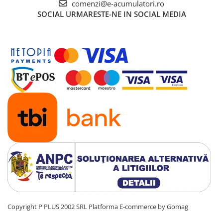
comenzi@e-acumulatori.ro
UPS
SOCIAL
URMARESTE-NE IN SOCIAL MEDIA
Acumulatori
Diverse
Invertoare
Sisteme de prindere
Statii de incarcare EV
OUTLET
Pompe de caldura
Copyright P PLUS 2002 SRL
Platforma E-commerce by Gomag