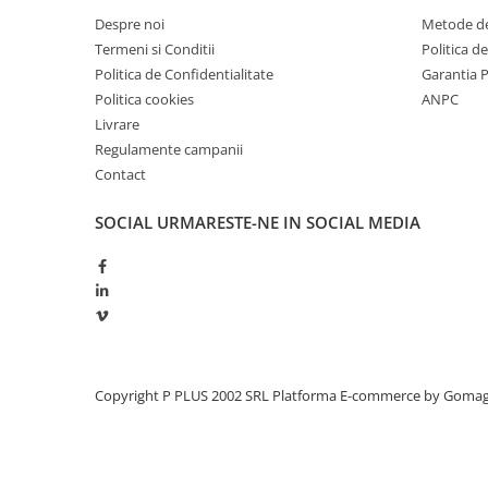
Redresoare, incarcatoare si testere
Despre noi
Metode de
Termeni si Conditii
Politica d
Redresoare auto, moto, barci si
stationare
Politica de Confidentialitate
Garantia 
Politica cookies
ANPC
Surse UPS
Livrare
UPS pentru centrale termice si
Regulamente campanii
sisteme de urgenta - acumulator
Contact
extern
UPS Calculatoare si Servere
SOCIAL
URMARESTE-NE IN SOCIAL MEDIA
UPS Trifazat
Stabilizatoare Tensiune
PDUs unitati de distributie a
energiei electrice
Cabinete baterii
Acumulatori UPS
Copyright P PLUS 2002 SRL
Platforma E-commerce by Goma
Drumetii / Camping
Accesorii
Frigidere portabile