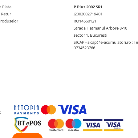
 Plata
P Plus 2002 SRL
e Retur
J2002002719401
Produselor
RO14560121
Strada Hatmanul Arbore 8-10
sector 1, Bucuresti
SICAP - sicap@e-acumulatori.ro ; Te
0734523766
g