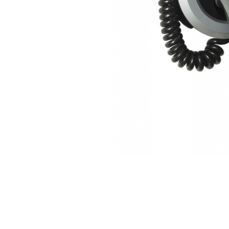
Incarcatoare acumulatori
Panouri fotovoltaice si accesorii
Panouri fotovoltaice
Sisteme prindere panouri
fotovoltaice
Accesorii
Invertoare
Invertoare Hibrid
Invertoare On-grid
Invertoare Off-grid
Controlere solare
MPPT
Distribuie
pe
PWM
Facebook
Convertoare de tensiune
Sisteme de stocare energie
LiFePO4