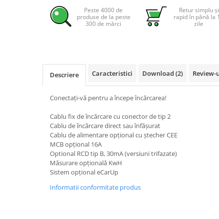
Pachete complete stocare energie
Peste 4000 de
Retur simplu și
produse de la peste
rapid în până la 
Sisteme de Stocare Comerciale
300 de mărci
zile
Sisteme fotovoltaice complete
Sisteme fotovoltaice de putere
mica (rulota/caravan/case de
vacanta)
Caracteristici
Download (2)
Review-
Descriere
Sisteme fotovoltaice profesionale
Pachete sisteme fotovoltaice
Conectați-vă pentru a începe încărcarea!
Statii de incarcare vehicule
Cablu fix de încărcare cu conector de tip 2
electrice
Cablu de încărcare direct sau înfășurat
Statii de incarcare
Cablu de alimentare opțional cu ștecher CEE
MCB opțional 16A
Cabluri de incarcare vehicule
Optional RCD tip B, 30mA (versiuni trifazate)
electrice
Măsurare opțională KwH
Prize de incarcare vehicule
Sistem opțional eCarUp
electrice
Informatii conformitate produs
Accesorii
Turbine eoliene pentru casă