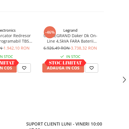
lectronics
Legrand
-46%
-43%
rcator Redresor
UPS LEGRAND Daker Dk On-
Statie 
programabil TBS
Line 4,5kVA FARA Baterii
electrice S
ARGE 24-30
Convertible 310056
- 
ON
1.942,10 RON
6.926,49 RON
3.738,32 RON
5.543,6
IN STOC
IN STOC
N COS
ADAUGA IN COS
ADAUG
SUPORT CLIENTI
LUNI - VINERI 10:00