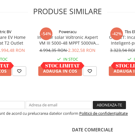
PRODUSE SIMILARE
tric BV
Poweracu
Tbs E
-54%
-42%
rcare EV Home
Invertor solar Voltronic Axpert
OUTLET: Inca
at T2 Outlet
VM III 5000-48 MPPT 5000VA
Inteligent-
5000W LCD + bluetooth
OMNICH
.994,48 RON
4.994,35 RON
2.302,58 RON
3.323,94 R
STOC
IN STOC
COS
ADAUGA IN COS
ADAUGA I
Sunt de acord cu prelucrarea datelor conform
Politicii de confidențialitate
DATE COMERCIALE