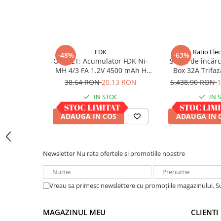
Acumulatori VRLA AGM/GEL /
Tractiune / LiFePo4
Baterii si acumulatori gel si VRLA
6-12 V
Baterii si acumulatori AGM VRLA
FDK
Ratio Elec
-48%
-63%
OUTLET: Acumulator FDK Ni-
Stație de încă
de 6-12 V
MH 4/3 FA 1.2V 4500 mAh H
Box 32A Trifaz
Acumulatori Moto, ATV
67.5 mm x D 18 mm, industrial
38,64 RON
20,13 RON
5.438,90 RON
1
GEL
IN STOC
IN 
AGM
ADAUGA IN COS
ADAUGA IN 
Li-Ion
SLA AGM (Sealed Lead Acid)
Deep Cycle - Tractiune/Semi-
Tractiune
Newsletter
Nu rata ofertele si promotiile noastre
Marine & Caravan
APC
Vreau sa primesc newslettere cu promoțiile magazinului. 
Pachete acumulatori VRLA
MAGAZINUL MEU
CLIENTI
Sisteme de management (BMS)