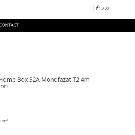
0,00
CONTACT
V Home Box 32A Monofazat T2 4m
ori
5mm²