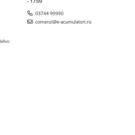
- 17:00
03744 99990
comenzi@e-acumulatori.ro
lefon: