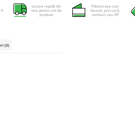
Livrare rapidă din
Plătești așa cum
14
stoc pentru mii de
dorești, prin card,
produse
ramburs sau OP
uri
(0)