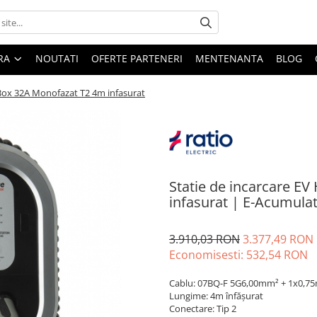
ARA
NOUTATI
OFERTE PARTENERI
MENTENANTA
BLOG
Box 32A Monofazat T2 4m infasurat
Statie de incarcare E
infasurat | E-Acumulat
3.910,03 RON
3.377,49 RON
Economisesti:
532,54
RON
Cablu: 07BQ-F 5G6,00mm² + 1x0,7
Lungime: 4m înfășurat
Conectare: Tip 2