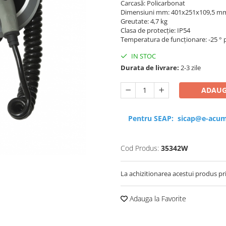
Carcasă: Policarbonat
Dimensiuni mm: 401x251x109,5 m
Greutate: 4,7 kg
Clasa de protecție: IP54
Temperatura de funcționare: -25 ° p
IN STOC
Durata de livrare:
2-3 zile
ADAUG
Pentru SEAP:
sicap@e-acum
Cod Produs:
35342W
La achizitionarea acestui produs pr
Adauga la Favorite