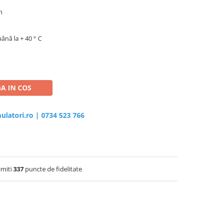
m
ână la + 40 ° C
A IN COS
ulatori.ro
|
0734 523 766
imiti
337
puncte de fidelitate