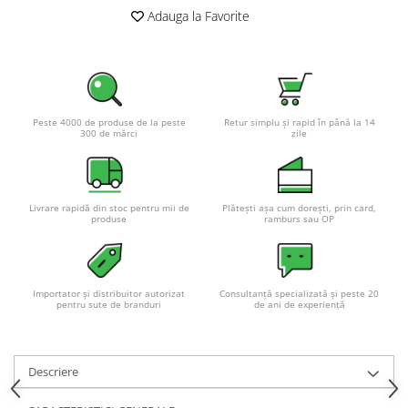
Adauga la Favorite
Pachete complete stocare energie
Sisteme de Stocare Comerciale
Sisteme fotovoltaice complete
Sisteme fotovoltaice de putere
mica (rulota/caravan/case de
Peste 4000 de produse de la peste
Retur simplu și rapid în până la 14
vacanta)
300 de mărci
zile
Sisteme fotovoltaice profesionale
Pachete sisteme fotovoltaice
Statii de incarcare vehicule
Livrare rapidă din stoc pentru mii de
Plătești așa cum dorești, prin card,
electrice
produse
ramburs sau OP
Statii de incarcare
Cabluri de incarcare vehicule
electrice
Importator și distribuitor autorizat
Consultanță specializată și peste 20
pentru sute de branduri
de ani de experiență
Prize de incarcare vehicule
electrice
Accesorii
Descriere
Turbine eoliene pentru casă