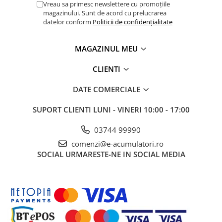
Vreau sa primesc newslettere cu promoțiile
Panouri portabile
magazinului. Sunt de acord cu prelucrarea
datelor conform
Politicii de confidențialitate
Racire/Incalzire
Statii energie portabile
MAGAZINUL MEU
Diverse
CLIENTI
Electrice
Intrerupatoare si prize
DATE COMERCIALE
Dulapuri pentru cablare
structurata
SUPORT CLIENTI
LUNI - VINERI 10:00 - 17:00
Sigurante
03744 99990
Tablouri electrice
comenzi@e-acumulatori.ro
Lumina (Becuri si Lanterne)
SOCIAL
URMARESTE-NE IN SOCIAL MEDIA
Laptop & PC accesorii, baterii,
cabluri USB, prelungitoare USB
Cablu de date si Adaptoare
Solutii solare portabile
Lichidare de stoc