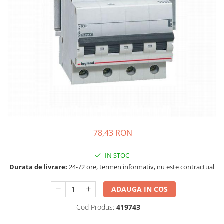
Incarcatoare acumulatori
Panouri fotovoltaice si accesorii
Panouri fotovoltaice
Sisteme prindere panouri
fotovoltaice
Accesorii
Invertoare
Invertoare Hibrid
Invertoare On-grid
78,43 RON
Invertoare Off-grid
Controlere solare
IN STOC
MPPT
Durata de livrare:
24-72 ore, termen informativ, nu este contractual
PWM
ADAUGA IN COS
Convertoare de tensiune
Sisteme de stocare energie
Cod Produs:
419743
LiFePO4