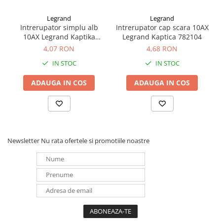
Redresoare, incarcatoare si testere
Legrand
Legrand
Redresoare auto, moto, barci si
Intrerupator simplu alb
Intrerupator cap scara 10AX
stationare
10AX Legrand Kaptika
Legrand Kaptica 782104
782100
4,07 RON
4,68 RON
Surse UPS
UPS pentru centrale termice si
IN STOC
IN STOC
sisteme de urgenta - acumulator
extern
ADAUGA IN COS
ADAUGA IN COS
UPS Calculatoare si Servere
UPS Trifazat
Stabilizatoare Tensiune
PDUs unitati de distributie a
Newsletter
Nu rata ofertele si promotiile noastre
energiei electrice
Cabinete baterii
Acumulatori UPS
Drumetii / Camping
Accesorii
Frigidere portabile