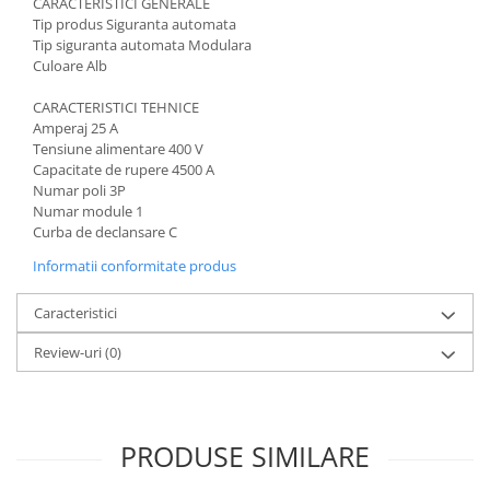
CARACTERISTICI GENERALE
Acumulatori VRLA AGM/GEL /
Tip produs
Siguranta automata
Tractiune / LiFePo4
Tip siguranta automata
Modulara
Baterii si acumulatori gel si VRLA
Culoare
Alb
6-12 V
CARACTERISTICI TEHNICE
Baterii si acumulatori AGM VRLA
Amperaj
 25
A
de 6-12 V
Tensiune alimentare
400 V
Capacitate de rupere
4500 A
Acumulatori Moto, ATV
Numar poli
3P
GEL
Numar module
1
Curba de declansare
C
AGM
Li-Ion
Informatii conformitate produs
SLA AGM (Sealed Lead Acid)
Caracteristici
Deep Cycle - Tractiune/Semi-
Tractiune
Review-uri
(0)
Marine & Caravan
APC
Pachete acumulatori VRLA
PRODUSE SIMILARE
Sisteme de management (BMS)