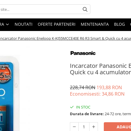
ARA
NOUTATI
OFERTE PARTENERI
MENTENANTA
BLOG
Incarcator Panasonic Eneloop K-KJ55MCCE40E R6 R3 Smart & Quick cu 4 ac
Incarcator Panasonic
Quick cu 4 acumulator
228,74 RON
193,88 RON
Economisesti:
34,86
RON
IN STOC
Durata de livrare:
24-72 ore, term
ADAUG