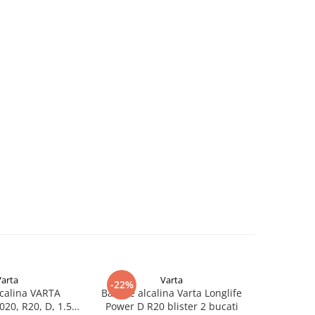
Varta
Varta
-22%
-23%
lcalina VARTA
Baterie alcalina Varta Longlife
Baterie al
20, R20, D, 1.5V,
Power D R20 blister 2 bucati
Power AA