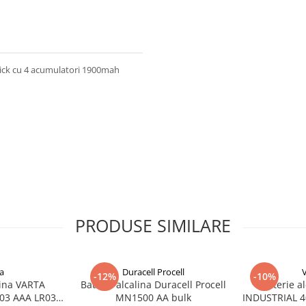
ick cu 4 acumulatori 1900mah
PRODUSE SIMILARE
a
Duracell Procell
-12%
-10%
lina VARTA
Baterie alcalina Duracell Procell
Baterie a
03 AAA LR03
MN1500 AA bulk
INDUSTRIAL 40