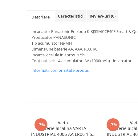
Pachete complete stocare energie
Sisteme de Stocare Comerciale
Caracteristici
Review-uri
(0)
Descriere
Sisteme fotovoltaice complete
Incarcator Panasonic Eneloop K-KJ55MCCE40E Smart & Qu
Sisteme fotovoltaice de putere
Producător PANASONIC
mica (rulota/caravan/case de
Tip acumulator Ni-MH
vacanta)
Sisteme fotovoltaice profesionale
Dimensiune baterie AA, AAA, R03, R6
Incarca 2 celule in aprox. 1.5h
Pachete sisteme fotovoltaice
Conţinut set: - 4 acumulatori AA (1900mAh) - incarcator
Statii de incarcare vehicule
Informatii conformitate produs
electrice
Statii de incarcare
Cabluri de incarcare vehicule
electrice
Prize de incarcare vehicule
electrice
Accesorii
Varta
Vart
-7%
-7%
Baterie alcalina VARTA
Baterie alca
Turbine eoliene pentru casă
INDUSTRIAL 4006 AA LR06 1.5V
INDUSTRIAL 40