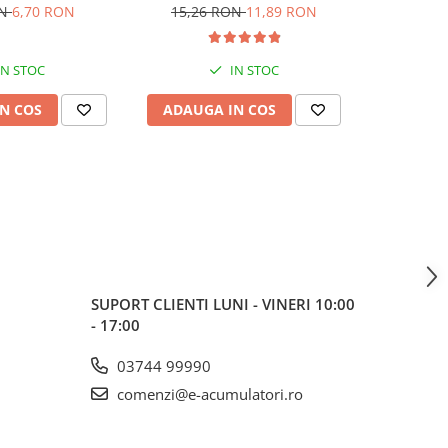
bulk
ON
6,70 RON
15,26 RON
11,89 RON
65,35
IN STOC
IN STOC
S
N COS
ADAUGA IN COS
ADAUG
SUPORT CLIENTI
LUNI - VINERI 10:00
- 17:00
03744 99990
comenzi@e-acumulatori.ro