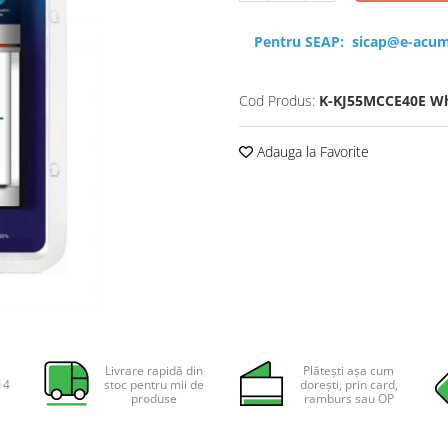
Pentru SEAP:
sicap@e-acum
Cod Produs:
K-KJ55MCCE40E Wh
Adauga la Favorite
Livrare rapidă din
Plătești așa cum
14
stoc pentru mii de
dorești, prin card,
produse
ramburs sau OP