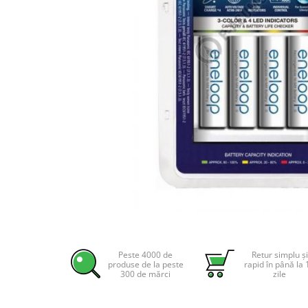
Incarcatoare acumulatori
Panouri fotovoltaice si accesorii
Panouri fotovoltaice
Sisteme prindere panouri
fotovoltaice
Accesorii
Invertoare
Invertoare Hibrid
Invertoare On-grid
Invertoare Off-grid
Controlere solare
MPPT
Distribuie
pe
PWM
Facebook
Peste 4000 de
Retur simplu și
Convertoare de tensiune
produse de la peste
rapid în până la 
300 de mărci
zile
Sisteme de stocare energie
LiFePO4