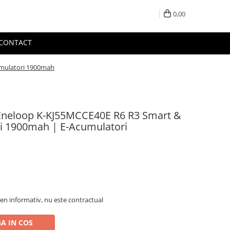
0,00
CONTACT
umulatori 1900mah
 Eneloop K-KJ55MCCE40E R6 R3 Smart &
i 1900mah | E-Acumulatori
en informativ, nu este contractual
A IN COS