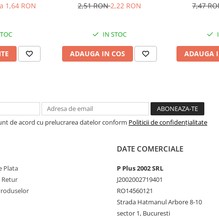
V
la 1,64 RON
2,51 RON
2,22 RON
7,47 R
STOC
IN STOC
NTE
ADAUGA IN COS
ADAUGA I
Sunt de acord cu prelucrarea datelor conform
Politicii de confidențialitate
DATE COMERCIALE
 Plata
P Plus 2002 SRL
e Retur
J2002002719401
Produselor
RO14560121
Strada Hatmanul Arbore 8-10
sector 1, Bucuresti