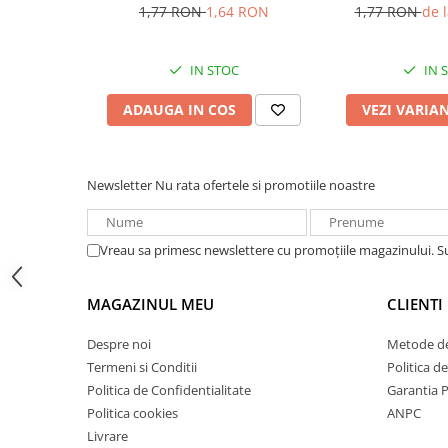
bulk
1.5
Acumulatori VRLA AGM/GEL /
1,77 RON
1,64 RON
1,77 RON
de 
Tractiune / LiFePo4
Baterii si acumulatori gel si VRLA
IN STOC
IN 
6-12 V
Baterii si acumulatori AGM VRLA
ADAUGA IN COS
VEZI VARIA
de 6-12 V
Acumulatori Moto, ATV
Newsletter
Nu rata ofertele si promotiile noastre
GEL
AGM
Li-Ion
Vreau sa primesc newslettere cu promoțiile magazinului. 
SLA AGM (Sealed Lead Acid)
Deep Cycle - Tractiune/Semi-
MAGAZINUL MEU
CLIENTI
Tractiune
Marine & Caravan
Despre noi
Metode de
Termeni si Conditii
Politica d
APC
Politica de Confidentialitate
Garantia 
Pachete acumulatori VRLA
Politica cookies
ANPC
Sisteme de management (BMS)
Livrare