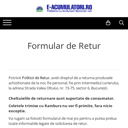
Toate Produsele
Reduceri de vara
Acumulatori, Baterii si Incarcatoare
Cabluri
Uzuale
Acumulatori
Formular de Retur
Baterii
Diverse
Baterii alcaline
Prelungitoare
Baterii litiu
Panouri fotovoltaice
Zinc-Carbon
Sisteme de prindere
Baterii rotunde argint
Invertoare
Potrivit
Politicii de Retur
, aveti dreptul de a returna produsele
Baterii auditive
Statii de incarcare EV
achizitionate de la noi, fie personal, fie prin intermediul curierului,
la adresa Strada Valea Oltului, nr. 73-75, sector 6, Bucureşti.
Accesorii baterii
UPS
Baterii Industriale
Cheltuielile de returnare sunt suportate de consumator.
Coletele trimise cu Ramburs nu vor fi primite, fara nicio
Acumulatori
exceptie.
Ni-MH
Va rugam sa folositi formularul de mai jos pentru a putea prelua
Li-Ion
toate informatiile legate de solicitarea de retur.