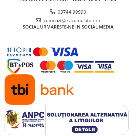
Panouri portabile
03744 99990
Racire/Incalzire
comenzi@e-acumulatori.ro
Statii energie portabile
SOCIAL
URMARESTE-NE IN SOCIAL MEDIA
Diverse
Electrice
Intrerupatoare si prize
Dulapuri pentru cablare
structurata
Sigurante
Tablouri electrice
Lumina (Becuri si Lanterne)
Laptop & PC accesorii, baterii,
cabluri USB, prelungitoare USB
Cablu de date si Adaptoare
Solutii solare portabile
Lichidare de stoc