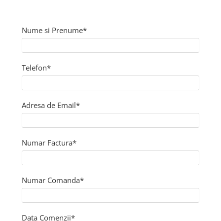
Incarcatoare acumulatori
Panouri fotovoltaice si accesorii
Nume si Prenume*
Panouri fotovoltaice
Sisteme prindere panouri
fotovoltaice
Telefon*
Accesorii
Invertoare
Invertoare Hibrid
Adresa de Email*
Invertoare On-grid
Invertoare Off-grid
Numar Factura*
Controlere solare
MPPT
PWM
Numar Comanda*
Convertoare de tensiune
Sisteme de stocare energie
LiFePO4
Data Comenzii*