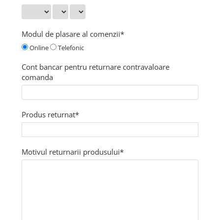
Pachete complete stocare energie
Sisteme de Stocare Comerciale
Modul de plasare al comenzii*
Sisteme fotovoltaice complete
Online
Telefonic
Sisteme fotovoltaice de putere
mica (rulota/caravan/case de
Cont bancar pentru returnare contravaloare
vacanta)
comanda
Sisteme fotovoltaice profesionale
Pachete sisteme fotovoltaice
Statii de incarcare vehicule
Produs returnat*
electrice
Statii de incarcare
Cabluri de incarcare vehicule
Motivul returnarii produsului*
electrice
Prize de incarcare vehicule
electrice
Accesorii
Turbine eoliene pentru casă