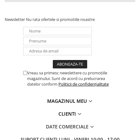
Redresoare, incarcatoare si testere
Redresoare auto, moto, barci si
Newsletter
Nu rata ofertele si promotiile noastre
stationare
Surse UPS
UPS pentru centrale termice si
sisteme de urgenta - acumulator
extern
UPS Calculatoare si Servere
UPS Trifazat
Vreau sa primesc newslettere cu promoțiile
Stabilizatoare Tensiune
magazinului. Sunt de acord cu prelucrarea
datelor conform
Politicii de confidențialitate
PDUs unitati de distributie a
energiei electrice
Cabinete baterii
MAGAZINUL MEU
Acumulatori UPS
CLIENTI
Drumetii / Camping
DATE COMERCIALE
Accesorii
Frigidere portabile
SUPORT CLIENTI
LUNI - VINERI 10:00 - 17:00