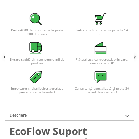
Acumulatori VRLA AGM/GEL /
Tractiune / LiFePo4
Baterii si acumulatori gel si VRLA
6-12 V
Peste 4000 de produse de la peste
Retur simplu și rapid în până la 14
Baterii si acumulatori AGM VRLA
300 de mărci
zile
de 6-12 V
Acumulatori Moto, ATV
GEL
Livrare rapidă din stoc pentru mii de
Plătești așa cum dorești, prin card,
produse
ramburs sau OP
AGM
Li-Ion
SLA AGM (Sealed Lead Acid)
Importator și distribuitor autorizat
Consultanță specializată și peste 20
Deep Cycle - Tractiune/Semi-
pentru sute de branduri
de ani de experiență
Tractiune
Marine & Caravan
Descriere
APC
Pachete acumulatori VRLA
EcoFlow Suport
Sisteme de management (BMS)