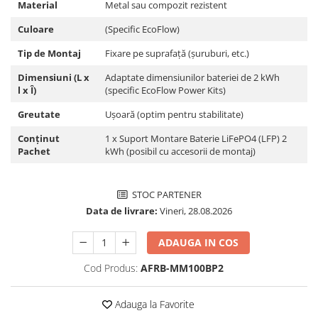
Material
Metal sau compozit rezistent
Pachete complete stocare energie
Culoare
(Specific EcoFlow)
Sisteme de Stocare Comerciale
Tip de Montaj
Fixare pe suprafață (șuruburi, etc.)
Sisteme fotovoltaice complete
Sisteme fotovoltaice de putere
Dimensiuni (L x
Adaptate dimensiunilor bateriei de 2 kWh
mica (rulota/caravan/case de
l x Î)
(specific EcoFlow Power Kits)
vacanta)
Sisteme fotovoltaice profesionale
Greutate
Ușoară (optim pentru stabilitate)
Pachete sisteme fotovoltaice
Conținut
1 x Suport Montare Baterie LiFePO4 (LFP) 2
Pachet
kWh (posibil cu accesorii de montaj)
Statii de incarcare vehicule
electrice
Statii de incarcare
STOC PARTENER
Cabluri de incarcare vehicule
Data de livrare:
Vineri, 28.08.2026
electrice
ADAUGA IN COS
Prize de incarcare vehicule
electrice
Cod Produs:
AFRB-MM100BP2
Accesorii
Adauga la Favorite
Turbine eoliene pentru casă