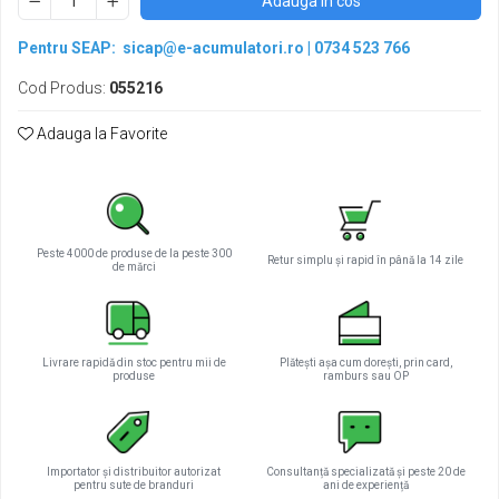
Adauga in cos
Pentru SEAP:
sicap@e-acumulatori.ro
|
0734 523 766
Cod Produs:
055216
Adauga la Favorite
Peste 4000 de produse de la peste 300
Retur simplu și rapid în până la 14 zile
de mărci
Livrare rapidă din stoc pentru mii de
Plătești așa cum dorești, prin card,
produse
ramburs sau OP
Importator și distribuitor autorizat
Consultanță specializată și peste 20 de
pentru sute de branduri
ani de experiență