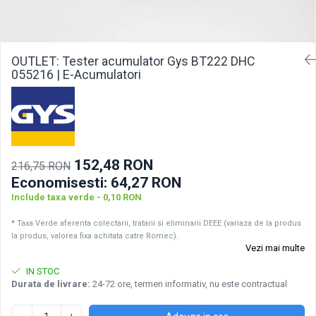
Pachete acumulatori VRLA
Sisteme de management (BMS)
Redresoare, incarcatoare si testere
OUTLET: Tester acumulator Gys BT222 DHC
Redresoare auto, moto, barci si
055216 | E-Acumulatori
stationare
152,48 RON
216,75 RON
Economisesti:
64,27
RON
Include taxa verde - 0,10 RON
* Taxa Verde aferenta colectarii, tratarii si eliminarii DEEE (variaza de la produs
la produs, valorea fixa achitata catre Romec).
Vezi mai multe
IN STOC
Durata de livrare:
24-72 ore, termen informativ, nu este contractual