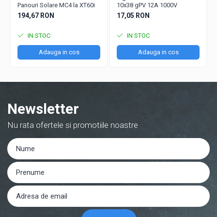
Panouri Solare MC4 la XT60i
10x38 gPV 12A 1000V
194,67 RON
17,05 RON
IN STOC
IN STOC
Adauga in cos
Adauga in cos
Newsletter
Nu rata ofertele si promotiile noastre