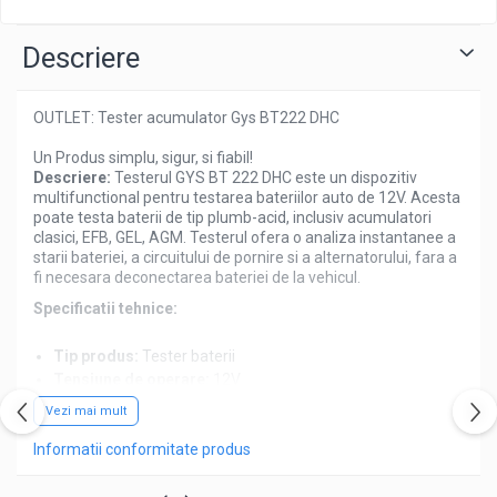
Descriere
OUTLET: Tester acumulator Gys BT222 DHC
Un Produs simplu, sigur, si fiabil!
Descriere:
Testerul GYS BT 222 DHC este un dispozitiv
multifunctional pentru testarea bateriilor auto de 12V. Acesta
poate testa baterii de tip plumb-acid, inclusiv acumulatori
clasici, EFB, GEL, AGM. Testerul ofera o analiza instantanee a
starii bateriei, a circuitului de pornire si a alternatorului, fara a
fi necesara deconectarea bateriei de la vehicul.
Specificatii tehnice:
Tip produs:
Tester baterii
Tensiune de operare:
12V
Capacitate baterii testate:
20 - 150 Ah
Vezi mai mult
Norme de testare:
SAE (200 - 1200 A), DIN (110 - 670
A), IEC (130 - 790 A), EN (180 - 1254 A), CA (240 - 1440
Informatii conformitate produs
A)
Afisaj:
Digital