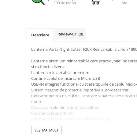
300 de mărci
zile
Pachete complete stocare energie
Sisteme de Stocare Comerciale
Sisteme fotovoltaice complete
Sisteme fotovoltaice de putere
Review-uri
(0)
Descriere
mica (rulota/caravan/case de
vacanta)
Sisteme fotovoltaice profesionale
Lanterna Varta Night Cutter F20R Reincarcabila Li-Ion 189
Pachete sisteme fotovoltaice
Lanterna premium reincarcabila care practic „taie” noaptea
si cu functii diverse.
Statii de incarcare vehicule
Lanterna reincarcabila premium
electrice
Contine cablul de incarcare Micro-USB
Statii de incarcare
USB-IN integrat functional cu toate tipurile de cablu Micr
Sistem integrat de protectie impotriva auto-descarcarii
Cabluri de incarcare vehicule
Indicator pentru nivelul de incarcare si baterie descarcata 
electrice
oprire
Prize de incarcare vehicule
Carcasa din aluminiu de inalta calitate
electrice
Rezistenta la apa (IPX4)
Rezistenta la socuri (test de cadere de la 2m)
Accesorii
4 moduri de lumina (ridicat, mediu, scazut, stroboscop)
LED CREE de inalta performanta
VEZI MAI MULT
Turbine eoliene pentru casă
Cu clema de fixare