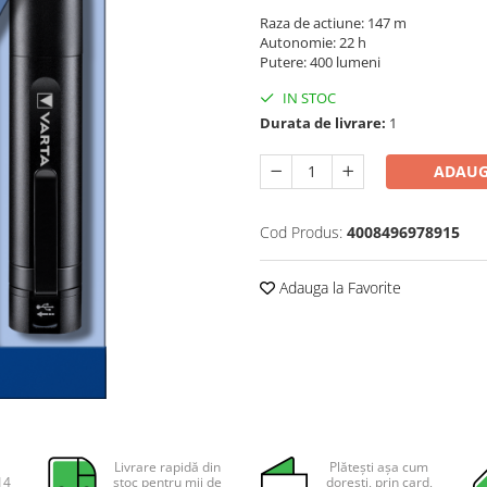
Raza de actiune: 147 m
Autonomie: 22 h
Putere: 400 lumeni
IN STOC
Durata de livrare:
1
ADAUG
Cod Produs:
4008496978915
Adauga la Favorite
Livrare rapidă din
Plătești așa cum
14
stoc pentru mii de
dorești, prin card,