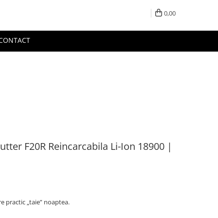
0,00
CONTACT
utter F20R Reincarcabila Li-Ion 18900 |
 practic „taie” noaptea.