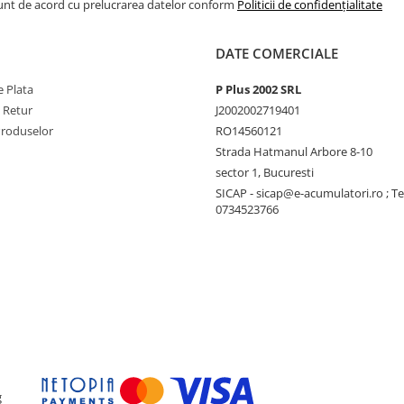
Sunt de acord cu prelucrarea datelor conform
Politicii de confidențialitate
DATE COMERCIALE
 Plata
P Plus 2002 SRL
e Retur
J2002002719401
Produselor
RO14560121
Strada Hatmanul Arbore 8-10
sector 1, Bucuresti
SICAP - sicap@e-acumulatori.ro ; Te
0734523766
g