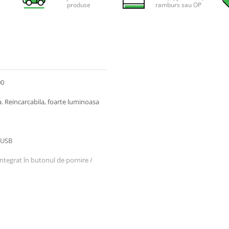
produse
ramburs sau OP
00
. Reincarcabila, foarte luminoasa
o-USB
integrat în butonul de pornire /