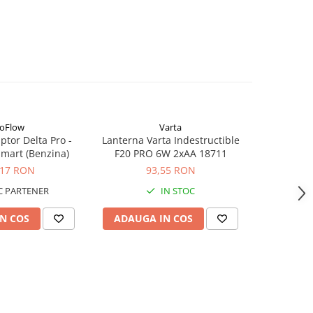
oFlow
Varta
tor Delta Pro -
Lanterna Varta Indestructible
EcoFlo
mart (Benzina)
F20 PRO 6W 2xAA 18711
Grounding
Pama
,17 RON
93,55 RON
4
 PARTENER
IN STOC
S
N COS
ADAUGA IN COS
ADAUG