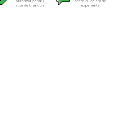
autorizat pentru
peste 20 de ani de
sute de branduri
experiență