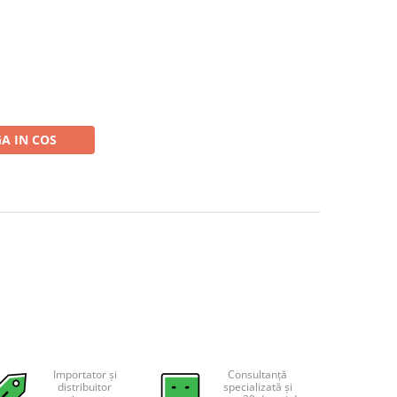
A IN COS
Importator și
Consultanță
distribuitor
specializată și