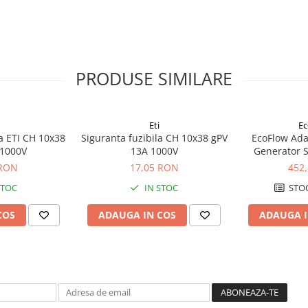
PRODUSE SIMILARE
Eti
Ec
la ETI CH 10x38
Siguranta fuzibila CH 10x38 gPV
EcoFlow Adap
 1000V
13A 1000V
Generator S
 RON
17,05 RON
452
STOC
IN STOC
STOC
COS
ADAUGA IN COS
ADAUGA I