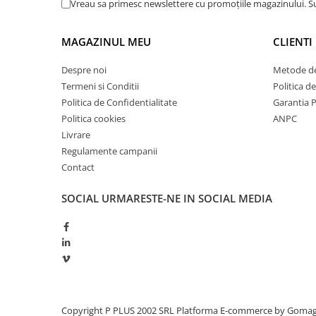
Vreau sa primesc newslettere cu promoțiile magazinului. 
Redresoare, incarcatoare si testere
Redresoare auto, moto, barci si
MAGAZINUL MEU
CLIENTI
stationare
Surse UPS
Despre noi
Metode de
Termeni si Conditii
Politica d
UPS pentru centrale termice si
sisteme de urgenta - acumulator
Politica de Confidentialitate
Garantia 
extern
Politica cookies
ANPC
UPS Calculatoare si Servere
Livrare
UPS Trifazat
Regulamente campanii
Contact
Stabilizatoare Tensiune
PDUs unitati de distributie a
SOCIAL
URMARESTE-NE IN SOCIAL MEDIA
energiei electrice
Cabinete baterii
Acumulatori UPS
Drumetii / Camping
Accesorii
Frigidere portabile
Copyright P PLUS 2002 SRL
Platforma E-commerce by Goma