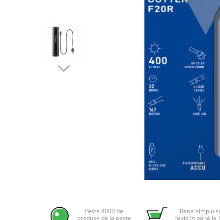
Incarcatoare acumulatori
Panouri fotovoltaice si accesorii
Panouri fotovoltaice
Sisteme prindere panouri
fotovoltaice
Accesorii
Invertoare
Invertoare Hibrid
Invertoare On-grid
Invertoare Off-grid
Controlere solare
MPPT
PWM
Convertoare de tensiune
Distribuie
pe
Sisteme de stocare energie
Facebook
Peste 4000 de
Retur simplu și
LiFePO4
produse de la peste
rapid în până la 