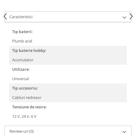
Caracteristici
Tip baterii:
Plumb acid
Tip baterie hobby:
Acumulator
Utilizare:
Universal
Tip accesoriu:
Cabluri redresor
Tensiune de iesire:
12 V,
24 V,
6 V
Review-uri
(0)