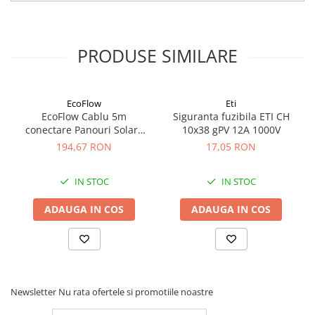
PRODUSE SIMILARE
EcoFlow
Eti
EcoFlow Cablu 5m
Siguranta fuzibila ETI CH
conectare Panouri Solare
10x38 gPV 12A 1000V
MC4 la XT60i
194,67 RON
17,05 RON
IN STOC
IN STOC
ADAUGA IN COS
ADAUGA IN COS
Newsletter
Nu rata ofertele si promotiile noastre