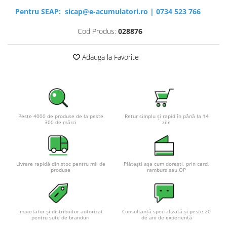
Pentru SEAP:
sicap@e-acumulatori.ro
|
0734 523 766
Cod Produs:
028876
Adauga la Favorite
Peste 4000 de produse de la peste
Retur simplu și rapid în până la 14
300 de mărci
zile
Livrare rapidă din stoc pentru mii de
Plătești așa cum dorești, prin card,
produse
ramburs sau OP
Importator și distribuitor autorizat
Consultanță specializată și peste 20
pentru sute de branduri
de ani de experiență