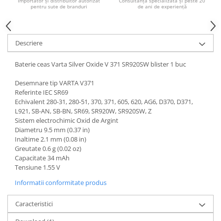
Importator și distribuitor autorizat
Consultanță specializată și peste 20
Acumulatori VRLA AGM/GEL /
pentru sute de branduri
de ani de experiență
Tractiune / LiFePo4
Baterii si acumulatori gel si VRLA
6-12 V
Descriere
Baterii si acumulatori AGM VRLA
de 6-12 V
Baterie ceas Varta Silver Oxide V 371 SR920SW blister 1 buc
Acumulatori Moto, ATV
Desemnare tip VARTA V371
GEL
Referinte IEC SR69
Echivalent 280-31, 280-51, 370, 371, 605, 620, AG6, D370, D371,
AGM
L921, SB-AN, SB-BN, SR69, SR920W, SR920SW, Z
Li-Ion
Sistem electrochimic Oxid de Argint
Diametru 9.5 mm (0.37 in)
SLA AGM (Sealed Lead Acid)
Inaltime 2.1 mm (0.08 in)
Deep Cycle - Tractiune/Semi-
Greutate 0.6 g (0.02 oz)
Tractiune
Capacitate 34 mAh
Tensiune 1.55 V
Marine & Caravan
Informatii conformitate produs
APC
Pachete acumulatori VRLA
Caracteristici
Sisteme de management (BMS)