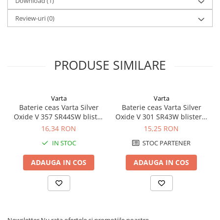
Download (1)
Redresoare, incarcatoare si testere
Review-uri
(0)
Redresoare auto, moto, barci si
stationare
Surse UPS
PRODUSE SIMILARE
UPS pentru centrale termice si
sisteme de urgenta - acumulator
extern
UPS Calculatoare si Servere
Varta
Varta
UPS Trifazat
Baterie ceas Varta Silver
Baterie ceas Varta Silver
Oxide V 357 SR44SW blister
Oxide V 301 SR43W blister 1
Stabilizatoare Tensiune
1 buc
buc
16,34 RON
15,25 RON
PDUs unitati de distributie a
energiei electrice
IN STOC
STOC PARTENER
Cabinete baterii
ADAUGA IN COS
ADAUGA IN COS
Acumulatori UPS
Drumetii / Camping
Accesorii
Frigidere portabile