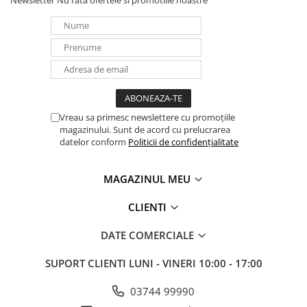
Newsletter
Nu rata ofertele si promotiile noastre
Panouri portabile
Racire/Incalzire
Statii energie portabile
Diverse
Electrice
Vreau sa primesc newslettere cu promoțiile
Intrerupatoare si prize
magazinului. Sunt de acord cu prelucrarea
Dulapuri pentru cablare
datelor conform
Politicii de confidențialitate
structurata
Sigurante
MAGAZINUL MEU
Tablouri electrice
Lumina (Becuri si Lanterne)
CLIENTI
Laptop & PC accesorii, baterii,
DATE COMERCIALE
cabluri USB, prelungitoare USB
Cablu de date si Adaptoare
SUPORT CLIENTI
LUNI - VINERI 10:00 - 17:00
Solutii solare portabile
03744 99990
Lichidare de stoc