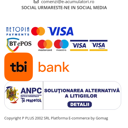
comenzi@e-acumulatori.ro
UPS
SOCIAL
URMARESTE-NE IN SOCIAL MEDIA
Acumulatori
Diverse
Invertoare
Sisteme de prindere
Statii de incarcare EV
OUTLET
Pompe de caldura
Copyright P PLUS 2002 SRL
Platforma E-commerce by Gomag