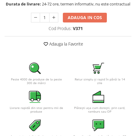
Durata de livrare:
24-72 ore, termen informativ, nu este contractual
Pachete complete stocare energie
Sisteme de Stocare Comerciale
ADAUGA IN COS
Sisteme fotovoltaice complete
Cod Produs:
V371
Sisteme fotovoltaice de putere
mica (rulota/caravan/case de
Adauga la Favorite
vacanta)
Sisteme fotovoltaice profesionale
Pachete sisteme fotovoltaice
Statii de incarcare vehicule
electrice
Peste 4000 de produse de la peste
Retur simplu și rapid în până la 14
Statii de incarcare
300 de mărci
zile
Cabluri de incarcare vehicule
electrice
Prize de incarcare vehicule
Livrare rapidă din stoc pentru mii de
Plătești așa cum dorești, prin card,
electrice
produse
ramburs sau OP
Accesorii
Turbine eoliene pentru casă