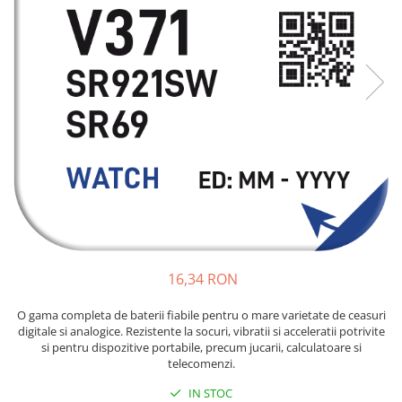
Incarcatoare acumulatori
Panouri fotovoltaice si accesorii
Panouri fotovoltaice
Sisteme prindere panouri
fotovoltaice
Accesorii
Invertoare
Invertoare Hibrid
Invertoare On-grid
Invertoare Off-grid
Controlere solare
16,34 RON
MPPT
O gama completa de baterii fiabile pentru o mare varietate de ceasuri
PWM
digitale si analogice. Rezistente la socuri, vibratii si acceleratii potrivite
Convertoare de tensiune
si pentru dispozitive portabile, precum jucarii, calculatoare si
telecomenzi.
Sisteme de stocare energie
LiFePO4
IN STOC