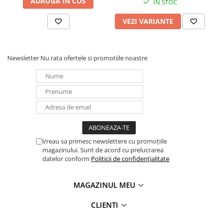
ADAUGA IN COS
IN STOC
Redresoare, incarcatoare si testere
VEZI VARIANTE
Redresoare auto, moto, barci si
stationare
Surse UPS
Newsletter
Nu rata ofertele si promotiile noastre
UPS pentru centrale termice si
sisteme de urgenta - acumulator
extern
UPS Calculatoare si Servere
UPS Trifazat
Stabilizatoare Tensiune
PDUs unitati de distributie a
energiei electrice
Vreau sa primesc newslettere cu promoțiile
magazinului. Sunt de acord cu prelucrarea
Cabinete baterii
datelor conform
Politicii de confidențialitate
Acumulatori UPS
MAGAZINUL MEU
Drumetii / Camping
Accesorii
CLIENTI
Frigidere portabile