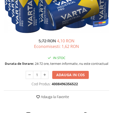
Incarcatoare acumulatori
Panouri fotovoltaice si accesorii
Panouri fotovoltaice
Sisteme prindere panouri
fotovoltaice
Accesorii
5,72 RON
4,10 RON
Invertoare
Economisesti:
1,62
RON
Invertoare Hibrid
IN STOC
Invertoare On-grid
Durata de livrare:
24-72 ore, termen informativ, nu este contractual
Invertoare Off-grid
Controlere solare
ADAUGA IN COS
MPPT
Cod Produs:
4008496356522
PWM
Convertoare de tensiune
Adauga la Favorite
Sisteme de stocare energie
LiFePO4