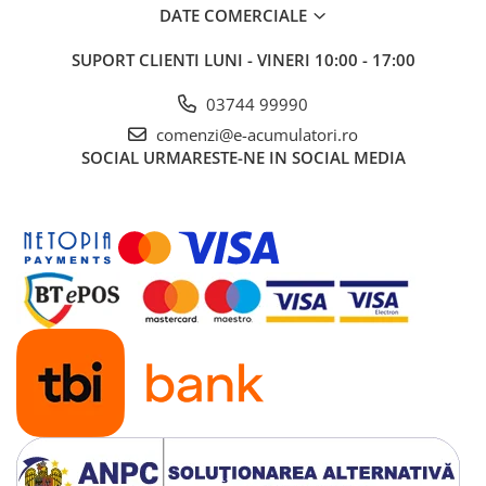
DATE COMERCIALE
Panouri portabile
Racire/Incalzire
SUPORT CLIENTI
LUNI - VINERI 10:00 - 17:00
Statii energie portabile
03744 99990
Diverse
comenzi@e-acumulatori.ro
Electrice
SOCIAL
URMARESTE-NE IN SOCIAL MEDIA
Intrerupatoare si prize
Dulapuri pentru cablare
structurata
Sigurante
Tablouri electrice
Lumina (Becuri si Lanterne)
Laptop & PC accesorii, baterii,
cabluri USB, prelungitoare USB
Cablu de date si Adaptoare
Solutii solare portabile
Lichidare de stoc