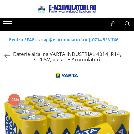
Toate Produsele
Reduceri de vara
Acumulatori, Baterii si Incarcatoare
Cabluri
Uzuale
Pentru SEAP:
sicap@e-acumulatori.ro
|
0734 523 766
Acumulatori
Baterii
Diverse
Baterie alcalina VARTA INDUSTRIAL 4014, R14,
Baterii alcaline
Prelungitoare
C, 1.5V, bulk | E-Acumulatori
Baterii litiu
Panouri fotovoltaice
Zinc-Carbon
Sisteme de prindere
Baterii rotunde argint
Invertoare
Baterii auditive
Statii de incarcare EV
Accesorii baterii
UPS
-28%
Baterii Industriale
Acumulatori
Ni-MH
Li-Ion