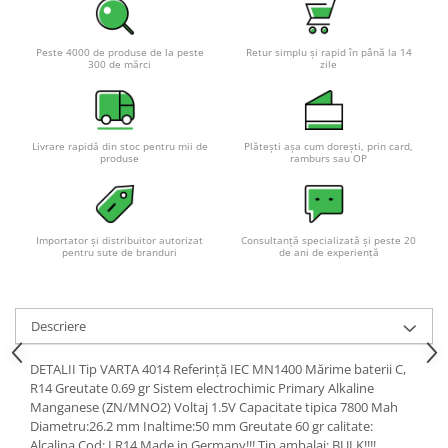
Pachete complete stocare energie
Sisteme de Stocare Comerciale
Peste 4000 de produse de la peste
Retur simplu și rapid în până la 14
300 de mărci
zile
Sisteme fotovoltaice complete
Sisteme fotovoltaice de putere
mica (rulota/caravan/case de
vacanta)
Livrare rapidă din stoc pentru mii de
Plătești așa cum dorești, prin card,
Sisteme fotovoltaice profesionale
produse
ramburs sau OP
Pachete sisteme fotovoltaice
Statii de incarcare vehicule
electrice
Importator și distribuitor autorizat
Consultanță specializată și peste 20
pentru sute de branduri
de ani de experiență
Statii de incarcare
Cabluri de incarcare vehicule
electrice
Descriere
Prize de incarcare vehicule
electrice
DETALII Tip VARTA 4014 Referinţă IEC MN1400 Mărime baterii C,
R14 Greutate 0.69 gr Sistem electrochimic Primary Alkaline
Accesorii
Manganese (ZN/MNO2) Voltaj 1.5V Capacitate tipica 7800 Mah
Diametru:26.2 mm Inaltime:50 mm Greutate 60 gr calitate:
Turbine eoliene pentru casă
Alcalina Cod: LR14 Made in Germany!!! Tip ambalaj: BULK!!!!