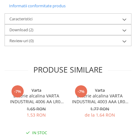
Informatii conformitate produs
Caracteristici
Download (2)
Review-uri
(0)
PRODUSE SIMILARE
Varta
Varta
-7%
-7%
Baterie alcalina VARTA
Baterie alcalina VARTA
INDUSTRIAL 4006 AA LR06
INDUSTRIAL 4003 AAA LR03
1.5V bulk
1.5V
1,65 RON
1,77 RON
1,53 RON
de la 1,64 RON
IN STOC