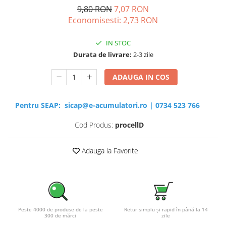
9,80 RON
7,07 RON
Sisteme de management (BMS)
Economisesti:
2,73
RON
Redresoare, incarcatoare si testere
IN STOC
Redresoare auto, moto, barci si
Durata de livrare:
2-3 zile
stationare
ADAUGA IN COS
Pentru SEAP:
sicap@e-acumulatori.ro
|
0734 523 766
Cod Produs:
procellD
Adauga la Favorite
Peste 4000 de produse de la peste
Retur simplu și rapid în până la 14
300 de mărci
zile