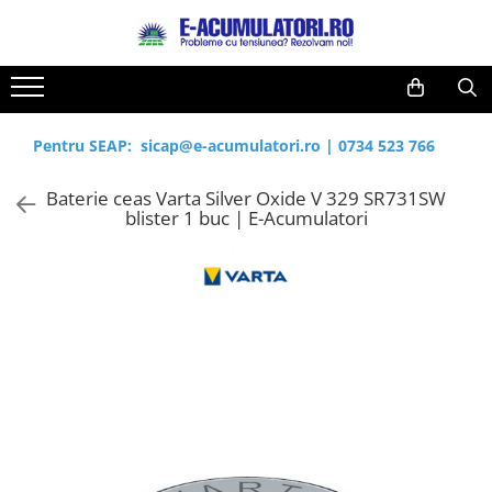
Toate Produsele
Reduceri de vara
Acumulatori, Baterii si Incarcatoare
Cabluri
Uzuale
Pentru SEAP:
sicap@e-acumulatori.ro
|
0734 523 766
Acumulatori
Baterii
Diverse
Baterie ceas Varta Silver Oxide V 329 SR731SW
Baterii alcaline
Prelungitoare
blister 1 buc | E-Acumulatori
Baterii litiu
Panouri fotovoltaice
Zinc-Carbon
Sisteme de prindere
Baterii rotunde argint
Invertoare
Baterii auditive
Statii de incarcare EV
Accesorii baterii
UPS
Baterii Industriale
Acumulatori
Ni-MH
Li-Ion