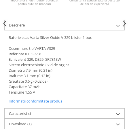
Importator și distribuitor autorizat
Consultanță specializată și peste 20
Acumulatori VRLA AGM/GEL /
pentru sute de branduri
de ani de experiență
Tractiune / LiFePo4
Baterii si acumulatori gel si VRLA
6-12 V
Descriere
Baterii si acumulatori AGM VRLA
de 6-12 V
Baterie ceas Varta Silver Oxide V 329 blister 1 buc
Acumulatori Moto, ATV
Desemnare tip VARTA V329
GEL
Referinte IEC SR731
Echivalent 329, D329, SR731SW
AGM
Sistem electrochimic Oxid de Argint
Li-Ion
Diametru 7.9 mm (0.31 in)
Inaltime 3.1 mm (0.12 in)
SLA AGM (Sealed Lead Acid)
Greutate 0.6 g (0.02 oz)
Deep Cycle - Tractiune/Semi-
Capacitate 37 mAh
Tractiune
Tensiune 1.55 V
Marine & Caravan
Informatii conformitate produs
APC
Caracteristici
Pachete acumulatori VRLA
Download (1)
Sisteme de management (BMS)