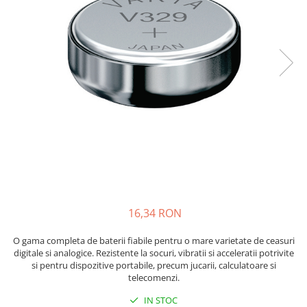
Incarcatoare acumulatori
Panouri fotovoltaice si accesorii
Panouri fotovoltaice
Sisteme prindere panouri
fotovoltaice
Accesorii
Invertoare
Invertoare Hibrid
Invertoare On-grid
Invertoare Off-grid
Controlere solare
16,34 RON
MPPT
O gama completa de baterii fiabile pentru o mare varietate de ceasuri
PWM
digitale si analogice. Rezistente la socuri, vibratii si acceleratii potrivite
Convertoare de tensiune
si pentru dispozitive portabile, precum jucarii, calculatoare si
telecomenzi.
Sisteme de stocare energie
LiFePO4
IN STOC