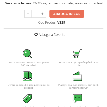
Durata de livrare:
24-72 ore, termen informativ, nu este contractual
Pachete complete stocare energie
Sisteme de Stocare Comerciale
ADAUGA IN COS
Sisteme fotovoltaice complete
Cod Produs:
V329
Sisteme fotovoltaice de putere
mica (rulota/caravan/case de
Adauga la Favorite
vacanta)
Sisteme fotovoltaice profesionale
Pachete sisteme fotovoltaice
Statii de incarcare vehicule
electrice
Peste 4000 de produse de la peste
Retur simplu și rapid în până la 14
Statii de incarcare
300 de mărci
zile
Cabluri de incarcare vehicule
electrice
Prize de incarcare vehicule
Livrare rapidă din stoc pentru mii de
Plătești așa cum dorești, prin card,
electrice
produse
ramburs sau OP
Accesorii
Turbine eoliene pentru casă