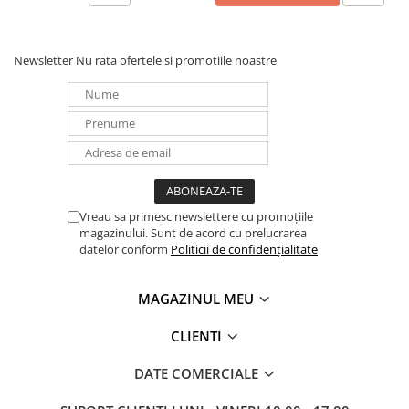
Panouri portabile
Racire/Incalzire
Newsletter
Nu rata ofertele si promotiile noastre
Statii energie portabile
Diverse
Electrice
Intrerupatoare si prize
Dulapuri pentru cablare
structurata
Vreau sa primesc newslettere cu promoțiile
Sigurante
magazinului. Sunt de acord cu prelucrarea
Tablouri electrice
datelor conform
Politicii de confidențialitate
Lumina (Becuri si Lanterne)
MAGAZINUL MEU
Laptop & PC accesorii, baterii,
cabluri USB, prelungitoare USB
CLIENTI
Cablu de date si Adaptoare
Solutii solare portabile
DATE COMERCIALE
Lichidare de stoc