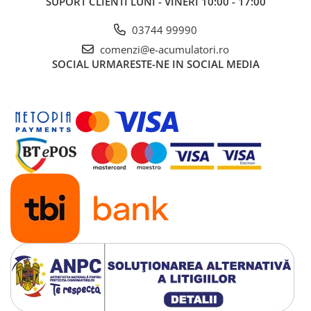
SUPORT CLIENTI
LUNI - VINERI 10:00 - 17:00
UPS
03744 99990
Acumulatori
comenzi@e-acumulatori.ro
Diverse
SOCIAL
URMARESTE-NE IN SOCIAL MEDIA
Invertoare
Sisteme de prindere
Statii de incarcare EV
OUTLET
Pompe de caldura