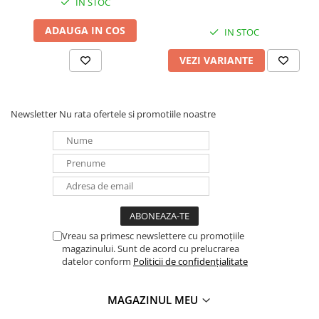
IN STOC
Redresoare, incarcatoare si testere
ADAUGA IN COS
IN STOC
Redresoare auto, moto, barci si
stationare
VEZI VARIANTE
Surse UPS
UPS pentru centrale termice si
sisteme de urgenta - acumulator
Newsletter
Nu rata ofertele si promotiile noastre
extern
UPS Calculatoare si Servere
UPS Trifazat
Stabilizatoare Tensiune
PDUs unitati de distributie a
energiei electrice
Cabinete baterii
Vreau sa primesc newslettere cu promoțiile
magazinului. Sunt de acord cu prelucrarea
Acumulatori UPS
datelor conform
Politicii de confidențialitate
Drumetii / Camping
Accesorii
MAGAZINUL MEU
Frigidere portabile