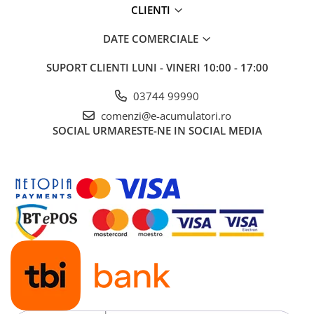
CLIENTI
Panouri portabile
Racire/Incalzire
DATE COMERCIALE
Statii energie portabile
SUPORT CLIENTI
LUNI - VINERI 10:00 - 17:00
Diverse
03744 99990
Electrice
comenzi@e-acumulatori.ro
Intrerupatoare si prize
SOCIAL
URMARESTE-NE IN SOCIAL MEDIA
Dulapuri pentru cablare
structurata
Sigurante
Tablouri electrice
Lumina (Becuri si Lanterne)
Laptop & PC accesorii, baterii,
cabluri USB, prelungitoare USB
Cablu de date si Adaptoare
Solutii solare portabile
Lichidare de stoc