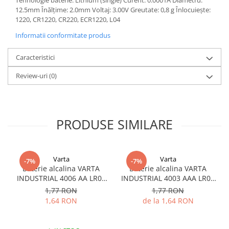
Acumulatori VRLA AGM/GEL /
12.5mm Înălțime: 2.0mm Voltaj: 3.00V Greutate: 0,8 g Înlocuiește:
Tractiune / LiFePo4
1220, CR1220, CR220, ECR1220, L04
Baterii si acumulatori gel si VRLA
Informatii conformitate produs
6-12 V
Baterii si acumulatori AGM VRLA
Caracteristici
de 6-12 V
Review-uri
(0)
Acumulatori Moto, ATV
GEL
AGM
PRODUSE SIMILARE
Li-Ion
SLA AGM (Sealed Lead Acid)
Deep Cycle - Tractiune/Semi-
Tractiune
Varta
Varta
-7%
-7%
Baterie alcalina VARTA
Baterie alcalina VARTA
Marine & Caravan
INDUSTRIAL 4006 AA LR06
INDUSTRIAL 4003 AAA LR03
1.5V bulk
1.5V
1,77 RON
1,77 RON
APC
1,64 RON
de la 1,64 RON
Pachete acumulatori VRLA
Sisteme de management (BMS)