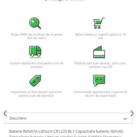
Pachete complete stocare energie
Sisteme de Stocare Comerciale
Sisteme fotovoltaice complete
Sisteme fotovoltaice de putere
Peste 4000 de produse de la peste
Retur simplu și rapid în până la 14
300 de mărci
zile
mica (rulota/caravan/case de
vacanta)
Sisteme fotovoltaice profesionale
Pachete sisteme fotovoltaice
Livrare rapidă din stoc pentru mii de
Plătești așa cum dorești, prin card,
Statii de incarcare vehicule
produse
ramburs sau OP
electrice
Statii de incarcare
Cabluri de incarcare vehicule
Importator și distribuitor autorizat
Consultanță specializată și peste 20
pentru sute de branduri
de ani de experiență
electrice
Prize de incarcare vehicule
electrice
Descriere
Accesorii
Baterie RENATA Lithium CR1220 BL1 Capacitate baterie: 40mAh
Turbine eoliene pentru casă
Tehnologie baterie: Lithium (single) Curent: 0.0001A Diametru: