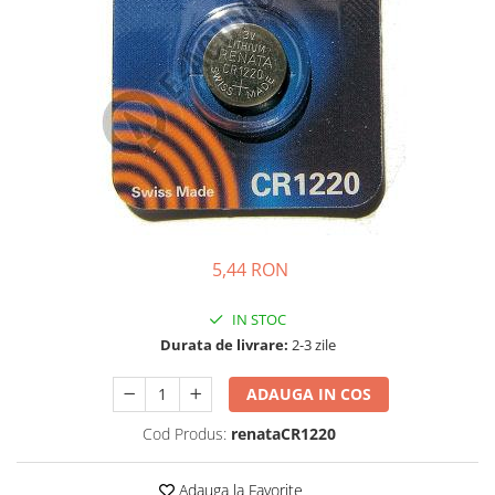
Incarcatoare acumulatori
Panouri fotovoltaice si accesorii
Panouri fotovoltaice
Sisteme prindere panouri
fotovoltaice
Accesorii
Invertoare
Invertoare Hibrid
Invertoare On-grid
5,44 RON
Invertoare Off-grid
IN STOC
Controlere solare
Durata de livrare:
2-3 zile
MPPT
PWM
ADAUGA IN COS
Convertoare de tensiune
Cod Produs:
renataCR1220
Sisteme de stocare energie
LiFePO4
Adauga la Favorite