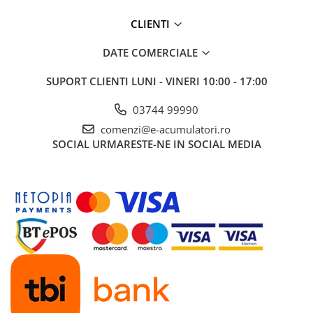
UPS
CLIENTI
Acumulatori
DATE COMERCIALE
Diverse
Invertoare
SUPORT CLIENTI
LUNI - VINERI 10:00 - 17:00
Sisteme de prindere
03744 99990
Statii de incarcare EV
comenzi@e-acumulatori.ro
OUTLET
SOCIAL
URMARESTE-NE IN SOCIAL MEDIA
Pompe de caldura