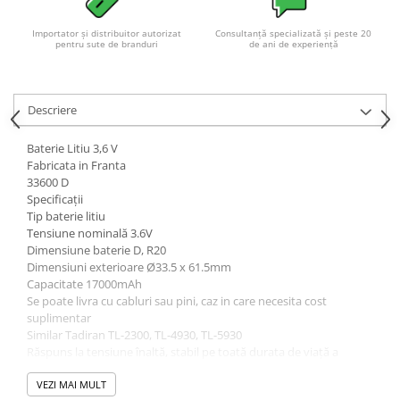
Acumulatori VRLA AGM/GEL /
Tractiune / LiFePo4
Importator și distribuitor autorizat
Consultanță specializată și peste 20
pentru sute de branduri
de ani de experiență
Baterii si acumulatori gel si VRLA
6-12 V
Baterii si acumulatori AGM VRLA
Descriere
de 6-12 V
Acumulatori Moto, ATV
Baterie Litiu 3,6 V
Fabricata in Franta
GEL
33600 D
AGM
Specificații
Li-Ion
Tip baterie litiu
Tensiune nominală 3.6V
SLA AGM (Sealed Lead Acid)
Dimensiune baterie D, R20
Deep Cycle - Tractiune/Semi-
Dimensiuni exterioare Ø33.5 x 61.5mm
Tractiune
Capacitate 17000mAh
Se poate livra cu cabluri sau pini, caz in care necesita cost
Marine & Caravan
suplimentar
APC
Similar Tadiran TL-2300, TL-4930, TL-5930
Răspuns la tensiune înaltă, stabil pe toată durata de viață a
Pachete acumulatori VRLA
aplicației.
Citiri superioare de tensiune după expunerea la temperatură
VEZI MAI MULT
Sisteme de management (BMS)