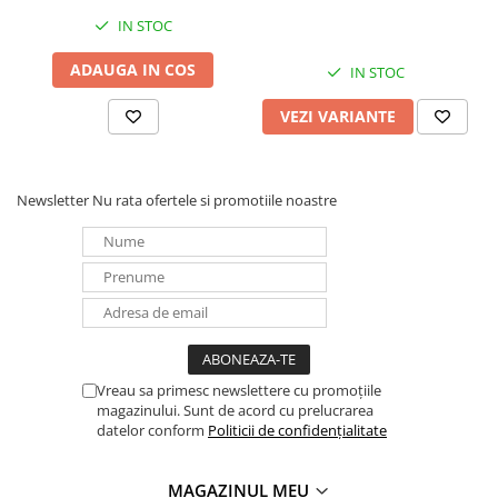
Panouri portabile
IN STOC
Racire/Incalzire
ADAUGA IN COS
IN STOC
Statii energie portabile
VEZI VARIANTE
Diverse
Electrice
Intrerupatoare si prize
Newsletter
Nu rata ofertele si promotiile noastre
Dulapuri pentru cablare
structurata
Sigurante
Tablouri electrice
Lumina (Becuri si Lanterne)
Laptop & PC accesorii, baterii,
cabluri USB, prelungitoare USB
Vreau sa primesc newslettere cu promoțiile
magazinului. Sunt de acord cu prelucrarea
Cablu de date si Adaptoare
datelor conform
Politicii de confidențialitate
Solutii solare portabile
Lichidare de stoc
MAGAZINUL MEU