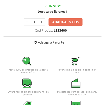
Pachete complete stocare energie
IN STOC
Sisteme de Stocare Comerciale
Durata de livrare:
1
Sisteme fotovoltaice complete
ADAUGA IN COS
Sisteme fotovoltaice de putere
mica (rulota/caravan/case de
Cod Produs:
LS33600
vacanta)
Sisteme fotovoltaice profesionale
Adauga la Favorite
Pachete sisteme fotovoltaice
Statii de incarcare vehicule
electrice
Statii de incarcare
Cabluri de incarcare vehicule
Peste 4000 de produse de la peste
Retur simplu și rapid în până la 14
300 de mărci
zile
electrice
Prize de incarcare vehicule
electrice
Livrare rapidă din stoc pentru mii de
Plătești așa cum dorești, prin card,
Accesorii
produse
ramburs sau OP
Turbine eoliene pentru casă