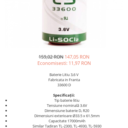
Incarcatoare acumulatori
Panouri fotovoltaice si accesorii
Panouri fotovoltaice
Sisteme prindere panouri
fotovoltaice
Accesorii
Invertoare
159,02 RON
147,05 RON
Invertoare Hibrid
Economisesti:
11,97
RON
Invertoare On-grid
Baterie Litiu 3,6 V
Invertoare Off-grid
Fabricata in Franta
Controlere solare
33600 D
MPPT
Specificații:
Tip baterie litiu
PWM
Tensiune nominală 3.6V
Convertoare de tensiune
Dimensiune baterie D, R20
Dimensiuni exterioare Ø33.5 x 61.5mm
Sisteme de stocare energie
Capacitate 17000mAh
LiFePO4
Similar Tadiran TL-2300, TL-4930, TL-5930