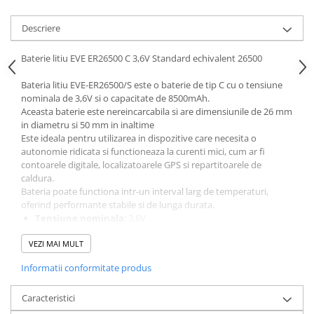
Descriere
Baterie litiu EVE ER26500 C 3,6V Standard echivalent 26500
Bateria litiu EVE-ER26500/S este o baterie de tip C cu o tensiune
nominala de 3,6V si o capacitate de 8500mAh.
Aceasta baterie este nereincarcabila si are dimensiunile de 26 mm
in diametru si 50 mm in inaltime
Este ideala pentru utilizarea in dispozitive care necesita o
autonomie ridicata si functioneaza la curenti mici, cum ar fi
contoarele digitale, localizatoarele GPS si repartitoarele de
caldura.
Bateria poate functiona intr-un interval larg de temperaturi,
oferind performante stabile si de lunga durata.
Tensiune nominala
: 3,6V
Capacitate nominala
: 8500mAh
VEZI MAI MULT
Dimensiuni
: Diametru de 26 mm si inaltime de 50 mm
Greutate
: Aproximativ 53 g
Informatii conformitate produs
Curent maxim continuu
: 150mA
Curent maxim de descarcare in impulsuri
: 250mA (pentru
Caracteristici
3 secunde, cu pauza de 27 secunde)
Interval de temperatura de operare
: -55°C pana la +85°C