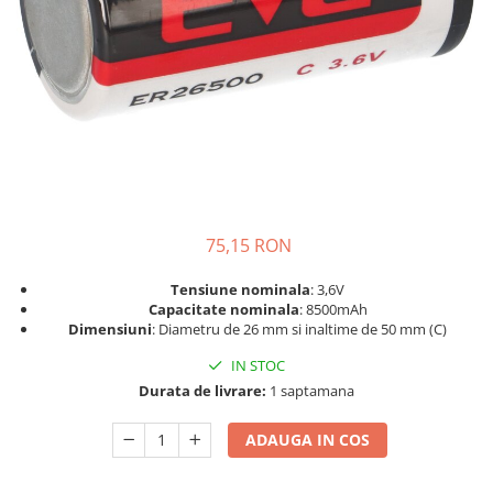
Sisteme de management (BMS)
Redresoare, incarcatoare si testere
Redresoare auto, moto, barci si
stationare
75,15 RON
Tensiune nominala
: 3,6V
Capacitate nominala
: 8500mAh
Dimensiuni
: Diametru de 26 mm si inaltime de 50 mm (C)
IN STOC
Durata de livrare:
1 saptamana
ADAUGA IN COS