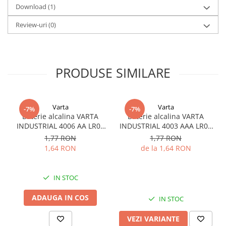
Download (1)
Durata de viata pe raft
: Pana la 10 ani (pierdere de
capacitate mai mica de 1% pe an la +25°C)
Review-uri
(0)
Material container
: Otel inoxidabil
Sigilare
: Ermetic, cu sticla si metal
PRODUSE SIMILARE
Varta
Varta
-7%
-7%
Baterie alcalina VARTA
Baterie alcalina VARTA
INDUSTRIAL 4006 AA LR06
INDUSTRIAL 4003 AAA LR03
1.5V bulk
1.5V
1,77 RON
1,77 RON
1,64 RON
de la 1,64 RON
IN STOC
ADAUGA IN COS
IN STOC
VEZI VARIANTE