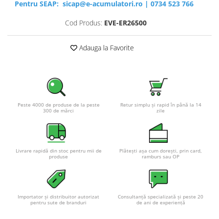
Pentru SEAP:
sicap@e-acumulatori.ro
|
0734 523 766
Cod Produs:
EVE-ER26500
Adauga la Favorite
Peste 4000 de produse de la peste
Retur simplu și rapid în până la 14
300 de mărci
zile
Livrare rapidă din stoc pentru mii de
Plătești așa cum dorești, prin card,
produse
ramburs sau OP
Importator și distribuitor autorizat
Consultanță specializată și peste 20
pentru sute de branduri
de ani de experiență