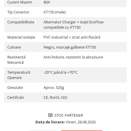
Curent Maxim
80A
Pachete complete stocare energie
Tip Conector
XT150 (male)
Sisteme de Stocare Comerciale
Compatibilitate
Alternator Charger + stații EcoFlow
Sisteme fotovoltaice complete
compatibile cu XT150
Sisteme fotovoltaice de putere
mica (rulota/caravan/case de
Material Izolație
PVC industrial + strat anti-flacără
vacanta)
Sisteme fotovoltaice profesionale
Culoare
Negru, marcaje galbene XT150
Pachete sisteme fotovoltaice
Rezistență
Anti-îndoire, rezistent la abraziune
Mecanică
Statii de incarcare vehicule
electrice
Temperatură
-20°C până la +70°C
Operare
Statii de incarcare
Cabluri de incarcare vehicule
Greutate
Aprox. 520g
electrice
Certificări
CE, RoHS, ISO
Prize de incarcare vehicule
electrice
STOC PARTENER
Accesorii
Data de livrare:
Vineri, 28.08.2026
Turbine eoliene pentru casă