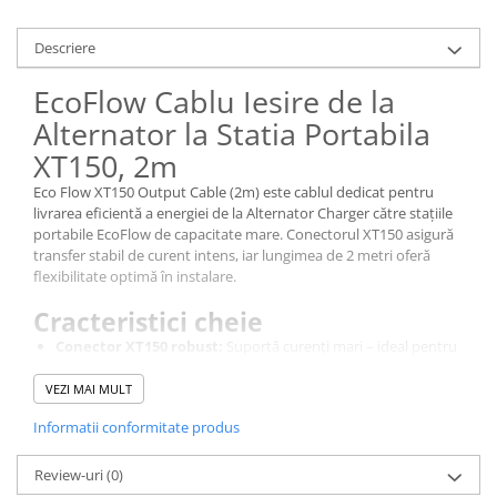
Redresoare, incarcatoare si testere
Descriere
Redresoare auto, moto, barci si
stationare
EcoFlow Cablu Iesire de la
Surse UPS
Alternator la Statia Portabila
UPS pentru centrale termice si
XT150, 2m
sisteme de urgenta - acumulator
extern
Eco Flow XT150 Output Cable (2m) este cablul dedicat pentru
UPS Calculatoare si Servere
livrarea eficientă a energiei de la Alternator Charger către stațiile
UPS Trifazat
portabile EcoFlow de capacitate mare. Conectorul XT150 asigură
transfer stabil de curent intens, iar lungimea de 2 metri oferă
Stabilizatoare Tensiune
flexibilitate optimă în instalare.
PDUs unitati de distributie a
Cracteristici cheie
energiei electrice
Conector XT150 robust:
Suportă curenți mari – ideal pentru
Cabinete baterii
sisteme de stocare de înaltă putere.
Lungime generoasă de 2m:
Permite instalare flexibilă în
Acumulatori UPS
VEZI MAI MULT
rulote, van-uri sau bărci.
Drumetii / Camping
Informatii conformitate produs
Transfer eficient:
Minimizează pierderile de tensiune la
curenți ridicați.
Accesorii
Construcție profesională:
Izolație dublă și materiale
Review-uri
(0)
Frigidere portabile
rezistente la temperatură și uzură.