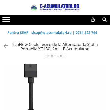
Toate Produsele
Reduceri de vara
Acumulatori, Baterii si Incarcatoare
Cabluri
Uzuale
Pentru SEAP:
sicap@e-acumulatori.ro
|
0734 523 766
Acumulatori
Baterii
Diverse
EcoFlow Cablu Iesire de la Alternator la Statia
Baterii alcaline
Prelungitoare
Portabila XT150, 2m | E-Acumulatori
Baterii litiu
Panouri fotovoltaice
Zinc-Carbon
Sisteme de prindere
Baterii rotunde argint
Invertoare
Baterii auditive
Statii de incarcare EV
Accesorii baterii
UPS
Baterii Industriale
Acumulatori
Ni-MH
Li-Ion