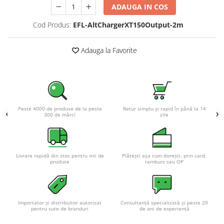
Acumulatori VRLA AGM/GEL /
ADAUGA IN COS
Tractiune / LiFePo4
Cod Produs:
EFL-AltChargerXT150Output-2m
Baterii si acumulatori gel si VRLA
6-12 V
Adauga la Favorite
Baterii si acumulatori AGM VRLA
de 6-12 V
Acumulatori Moto, ATV
GEL
AGM
Peste 4000 de produse de la peste
Retur simplu și rapid în până la 14
300 de mărci
zile
Li-Ion
SLA AGM (Sealed Lead Acid)
Deep Cycle - Tractiune/Semi-
Tractiune
Livrare rapidă din stoc pentru mii de
Plătești așa cum dorești, prin card,
produse
ramburs sau OP
Marine & Caravan
APC
Pachete acumulatori VRLA
Importator și distribuitor autorizat
Consultanță specializată și peste 20
pentru sute de branduri
de ani de experiență
Sisteme de management (BMS)