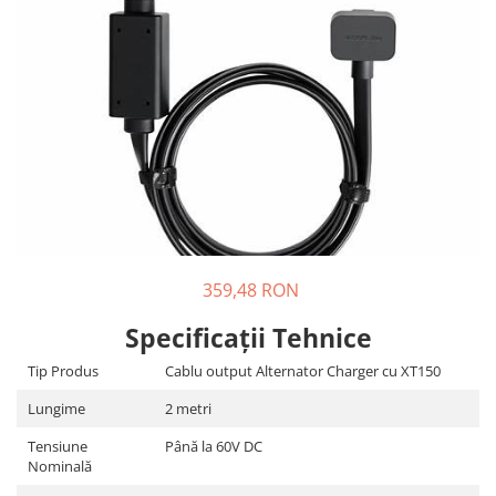
Incarcatoare acumulatori
Panouri fotovoltaice si accesorii
Panouri fotovoltaice
Sisteme prindere panouri
fotovoltaice
Accesorii
Invertoare
Invertoare Hibrid
Invertoare On-grid
359,48 RON
Invertoare Off-grid
Controlere solare
Specificații Tehnice
MPPT
Tip Produs
Cablu output Alternator Charger cu XT150
PWM
Lungime
2 metri
Convertoare de tensiune
Tensiune
Până la 60V DC
Sisteme de stocare energie
Nominală
LiFePO4