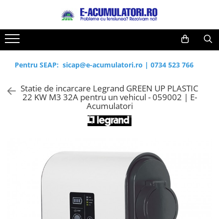
Toate Produsele
Reduceri de vara
Acumulatori, Baterii si Incarcatoare
Cabluri
Uzuale
Pentru SEAP:
sicap@e-acumulatori.ro
|
0734 523 766
Acumulatori
Baterii
Diverse
Statie de incarcare Legrand GREEN UP PLASTIC
Baterii alcaline
Prelungitoare
22 KW M3 32A pentru un vehicul - 059002 | E-
Baterii litiu
Panouri fotovoltaice
Acumulatori
Zinc-Carbon
Sisteme de prindere
Baterii rotunde argint
Invertoare
Baterii auditive
Statii de incarcare EV
Accesorii baterii
UPS
Baterii Industriale
Acumulatori
Ni-MH
Li-Ion