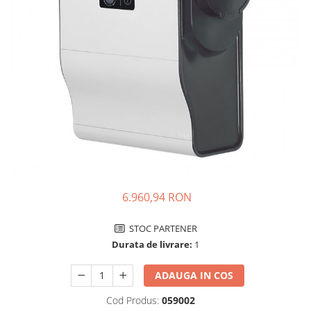
Incarcatoare acumulatori
Panouri fotovoltaice si accesorii
Panouri fotovoltaice
Sisteme prindere panouri
fotovoltaice
Accesorii
Invertoare
Invertoare Hibrid
Invertoare On-grid
Invertoare Off-grid
6.960,94 RON
Controlere solare
MPPT
STOC PARTENER
Durata de livrare:
1
PWM
Convertoare de tensiune
ADAUGA IN COS
Sisteme de stocare energie
Cod Produs:
059002
LiFePO4