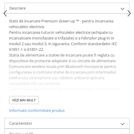
Acumulatori VRLA AGM/GEL /
Descriere
Tractiune / LiFePo4
Baterii si acumulatori gel si VRLA
Statii de incarcare Premium Green'up ™ - pentru incarcarea
6-12 V
vehiculelor electrice.
Baterii si acumulatori AGM VRLA
Pentru incarcarea tuturor vehiculelor electrice (echipate cu
de 6-12 V
incarcatoare monofazate si trifazate) si a hibrizilor plug-in in
modul 2 sau modul 3, in siguranta. Conform standardelor IEC
Acumulatori Moto, ATV
61851-1 si 61851-22.
Statia de alimentare a statiei de incarcare poate fi reglata cu
GEL
dispozitive de protectie adaptate si cu circuite de alimentare.
AGM
Comunicare wireless locala prin Bluetooth incorporat pentru
Li-Ion
configurarea si controlul statiei de incarcare prin intermediul
telefonului smartphone sau tabletei utilizand aplicatia
SLA AGM (Sealed Lead Acid)
compatibila IOS sau Android.
Deep Cycle - Tractiune/Semi-
Functii disponibile: statusul de incarcare a statiei, programul de
Tractiune
incarcare zilnica, activarea / dezactivarea statiei de incarcare,
gestionarea alimentarii, actualizarile firmware-ului
VEZI MAI MULT
Marine & Caravan
Aplicatii suplimentare: program de incarcare saptamanala,
Informatii conformitate produs
APC
monitorizare consum cu stocare in cloud pentru date, notificare
stare
Pachete acumulatori VRLA
Comunicare IP wireless la distanta cu kit de comunicare(nu este
Caracteristici
inclus, Cat.No 0 590 56)
Sisteme de management (BMS)
Review-uri
(0)