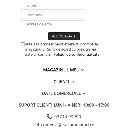
Pentru incarcarea unui vehicul
Panouri portabile
Racire/Incalzire
Statii energie portabile
Diverse
Electrice
Vreau sa primesc newslettere cu promoțiile
magazinului. Sunt de acord cu prelucrarea
Intrerupatoare si prize
datelor conform
Politicii de confidențialitate
Dulapuri pentru cablare
structurata
MAGAZINUL MEU
Sigurante
Tablouri electrice
CLIENTI
Lumina (Becuri si Lanterne)
DATE COMERCIALE
Laptop & PC accesorii, baterii,
cabluri USB, prelungitoare USB
SUPORT CLIENTI
LUNI - VINERI 10:00 - 17:00
Cablu de date si Adaptoare
Solutii solare portabile
03744 99990
comenzi@e-acumulatori.ro
Lichidare de stoc