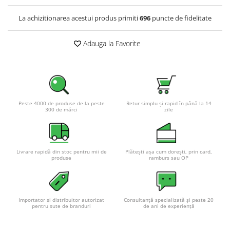
Pachete complete stocare energie
La achizitionarea acestui produs primiti
696
puncte de fidelitate
Sisteme de Stocare Comerciale
Sisteme fotovoltaice complete
Adauga la Favorite
Sisteme fotovoltaice de putere
mica (rulota/caravan/case de
vacanta)
Sisteme fotovoltaice profesionale
Pachete sisteme fotovoltaice
Peste 4000 de produse de la peste
Retur simplu și rapid în până la 14
300 de mărci
zile
Statii de incarcare vehicule
electrice
Statii de incarcare
Cabluri de incarcare vehicule
Livrare rapidă din stoc pentru mii de
Plătești așa cum dorești, prin card,
produse
ramburs sau OP
electrice
Prize de incarcare vehicule
electrice
Importator și distribuitor autorizat
Consultanță specializată și peste 20
Accesorii
pentru sute de branduri
de ani de experiență
Turbine eoliene pentru casă