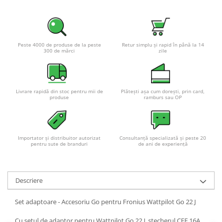
Peste 4000 de produse de la peste
Retur simplu și rapid în până la 14
300 de mărci
zile
Livrare rapidă din stoc pentru mii de
Plătești așa cum dorești, prin card,
produse
ramburs sau OP
Importator și distribuitor autorizat
Consultanță specializată și peste 20
pentru sute de branduri
de ani de experiență
Descriere
Set adaptoare - Accesoriu Go pentru Fronius Wattpilot Go 22 J
Cu setul de adaptor pentru Wattpilot Go 22 J, ștecherul CEE 16A