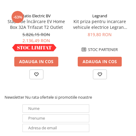
Ratio Electric BV
Legrand
-63%
Stație de încărcare EV Home
Kit priza pentru incarcare
Box 32A Trifazat T2 Outlet
vehicule electrice Legrand
Green'up 3.7kw IP55
5.826,15 RON
819,80 RON
2.136,49 RON
IN STOC
STOC PARTENER
ADAUGA IN COS
ADAUGA IN COS
Newsletter
Nu rata ofertele si promotiile noastre