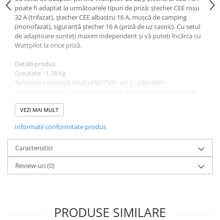
poate fi adaptat la următoarele tipuri de priză: ștecher CEE roșu
32 A (trifazat), ștecher CEE albastru 16 A, mușcă de camping
(monofazat), siguranță ștecher 16 A (priză de uz casnic). Cu setul
de adaptoare sunteți maxim independent și vă puteți încărca cu
Wattpilot la orice priză.
Detalii produs
Greutate - 1,38 kg
Tensiune nominală U/U0 (450/750V, etc.) - 230/400V
Curentul maxim de încărcare al mufei de încărcare/bornelor de
încărcare conform. la fișa de date - 16 A
Tipuri de conector:
VEZI MAI MULT
Informatii conformitate produs
ștecher CEE roșu 16 A (trifazat)
ștecher CEE albastru 16 A, ștecher de camping (monofazat)
ștecher cu împământare 16 A (priză de uz casnic)
Caracteristici
Lungime cablu adaptor CEE albastru 16 A - 295 mm
Review-uri
(0)
Lungimea cablului adaptor, ștecher cu împământare 16 A - 295
mm
Lungime cablu adaptor CEE roșu 32 A - 295 mm
Secțiunea cablului 2,5 mm²
PRODUSE SIMILARE