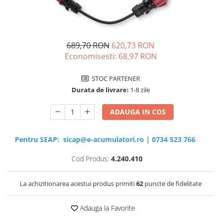
Sisteme de management (BMS)
Redresoare, incarcatoare si testere
689,70 RON
620,73 RON
Redresoare auto, moto, barci si
stationare
Economisesti:
68,97
RON
STOC PARTENER
Durata de livrare:
1-8 zile
ADAUGA IN COS
Pentru SEAP:
sicap@e-acumulatori.ro
|
0734 523 766
Cod Produs:
4.240.410
La achizitionarea acestui produs primiti
62
puncte de fidelitate
Adauga la Favorite