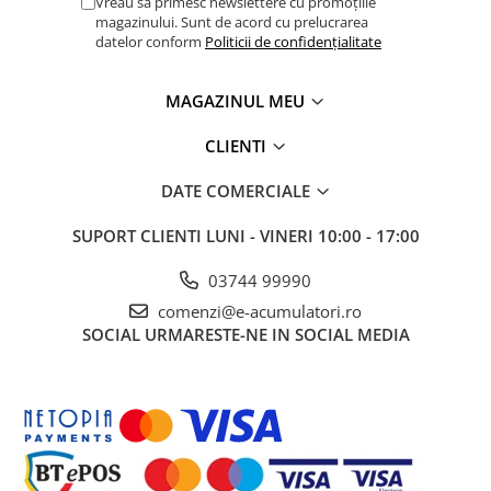
Vreau sa primesc newslettere cu promoțiile
UPS
magazinului. Sunt de acord cu prelucrarea
datelor conform
Politicii de confidențialitate
Acumulatori
Diverse
MAGAZINUL MEU
Invertoare
CLIENTI
Sisteme de prindere
Statii de incarcare EV
DATE COMERCIALE
OUTLET
SUPORT CLIENTI
LUNI - VINERI 10:00 - 17:00
Pompe de caldura
03744 99990
comenzi@e-acumulatori.ro
SOCIAL
URMARESTE-NE IN SOCIAL MEDIA