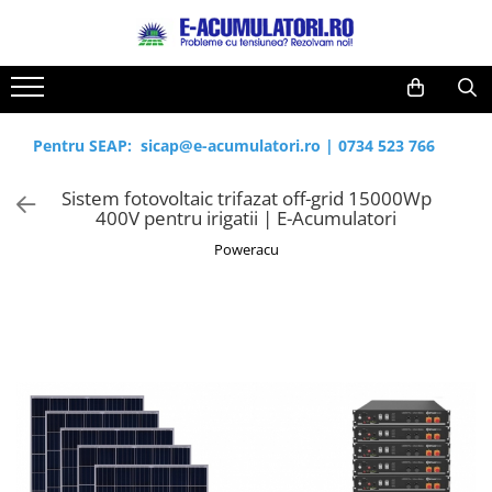
Toate Produsele
Reduceri de vara
Acumulatori, Baterii si Incarcatoare
Cabluri
Uzuale
Pentru SEAP:
sicap@e-acumulatori.ro
|
0734 523 766
Acumulatori
Baterii
Diverse
Sistem fotovoltaic trifazat off-grid 15000Wp
Baterii alcaline
Prelungitoare
400V pentru irigatii | E-Acumulatori
Baterii litiu
Panouri fotovoltaice
Poweracu
Zinc-Carbon
Sisteme de prindere
Baterii rotunde argint
Invertoare
Baterii auditive
Statii de incarcare EV
Accesorii baterii
UPS
Baterii Industriale
Acumulatori
Ni-MH
Li-Ion