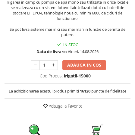
Irigarea in camp cu pompa de apa mono sau trifazata in orice locatie
Pachete complete stocare energie
se realizeaza cu un sistem fotovoltaic trifazat dotat cu baterii de
stocare LIFEPO4, tehnologie noua cu minim 6000 de cicluri de
Sisteme de Stocare Comerciale
functionare.
Sisteme fotovoltaice complete
Se pot livra sisteme mai mici sau mai mari in functie de cerinta de
Sisteme fotovoltaice de putere
putere.
mica (rulota/caravan/case de
vacanta)
IN STOC
Sisteme fotovoltaice profesionale
Data de livrare:
Vineri, 14.08.2026
Pachete sisteme fotovoltaice
ADAUGA IN COS
Statii de incarcare vehicule
electrice
Cod Produs:
irigatii-15000
Statii de incarcare
Cabluri de incarcare vehicule
La achizitionarea acestui produs primiti
16120
puncte de fidelitate
electrice
Prize de incarcare vehicule
Adauga la Favorite
electrice
Accesorii
Turbine eoliene pentru casă