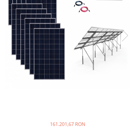
Incarcatoare acumulatori
Panouri fotovoltaice si accesorii
Panouri fotovoltaice
Sisteme prindere panouri
fotovoltaice
Accesorii
Invertoare
Invertoare Hibrid
Invertoare On-grid
Invertoare Off-grid
Controlere solare
MPPT
PWM
Convertoare de tensiune
Sisteme de stocare energie
161.201,67 RON
LiFePO4