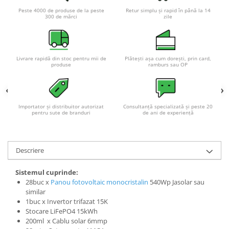
Acumulatori VRLA AGM/GEL /
Peste 4000 de produse de la peste
Retur simplu și rapid în până la 14
Tractiune / LiFePo4
300 de mărci
zile
Baterii si acumulatori gel si VRLA
6-12 V
Baterii si acumulatori AGM VRLA
Livrare rapidă din stoc pentru mii de
Plătești așa cum dorești, prin card,
de 6-12 V
produse
ramburs sau OP
Acumulatori Moto, ATV
GEL
Importator și distribuitor autorizat
Consultanță specializată și peste 20
AGM
pentru sute de branduri
de ani de experiență
Li-Ion
SLA AGM (Sealed Lead Acid)
Deep Cycle - Tractiune/Semi-
Descriere
Tractiune
Sistemul cuprinde:
Marine & Caravan
28buc x
Panou fotovoltaic monocristalin
540Wp Jasolar sau
APC
similar
1buc x Invertor trifazat 15K
Pachete acumulatori VRLA
Stocare LiFePO4 15kWh
200ml x Cablu solar 6mmp
Sisteme de management (BMS)