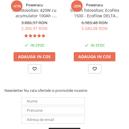
Poweracu
Poweracu
-41%
-20%
Kit fotovoltaic 420W cu
Sistem fotovoltaic EcoFlex
acumulator 100Ah -
1500 - EcoFlow DELTA
utilizare 12Vcc
1500+Panou Solar Semi-
3.886,97 RON
6.983,48 RON
Flexibil SOLARFAM 100W
2.300,97 RON
5.580,08 RON
CPC
IN STOC
IN STOC
ADAUGA IN COS
ADAUGA IN COS
Newsletter
Nu rata ofertele si promotiile noastre