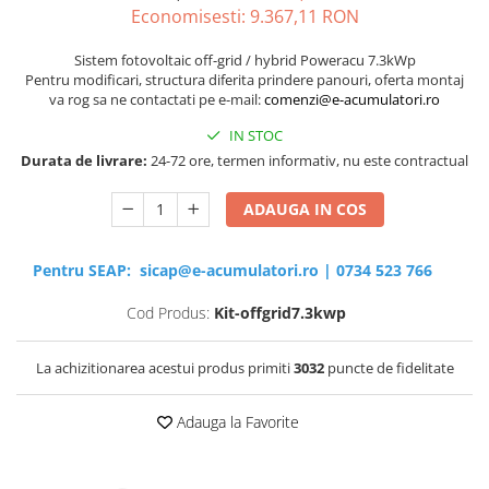
Economisesti:
9.367,11
RON
Sisteme de management (BMS)
Sistem fotovoltaic off-grid / hybrid Poweracu 7.3kWp
Redresoare, incarcatoare si testere
Pentru modificari, structura diferita prindere panouri, oferta montaj
va rog sa ne contactati pe e-mail:
comenzi@e-acumulatori.ro
Redresoare auto, moto, barci si
stationare
IN STOC
Durata de livrare:
24-72 ore, termen informativ, nu este contractual
ADAUGA IN COS
Pentru SEAP:
sicap@e-acumulatori.ro
|
0734 523 766
Cod Produs:
Kit-offgrid7.3kwp
La achizitionarea acestui produs primiti
3032
puncte de fidelitate
Adauga la Favorite