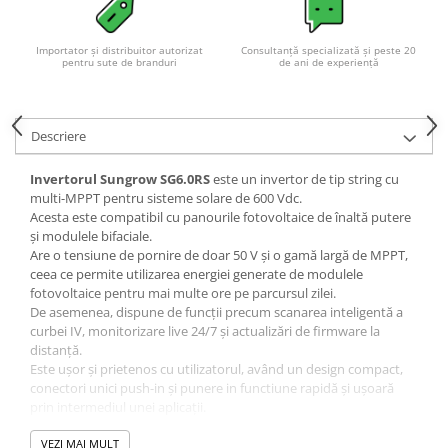
Importator și distribuitor autorizat
Consultanță specializată și peste 20
pentru sute de branduri
de ani de experiență
Descriere
Invertorul Sungrow SG6.0RS
este un invertor de tip string cu
multi-MPPT pentru sisteme solare de 600 Vdc.
Acesta este compatibil cu panourile fotovoltaice de înaltă putere
și modulele bifaciale.
Are o tensiune de pornire de doar 50 V și o gamă largă de MPPT,
ceea ce permite utilizarea energiei generate de modulele
fotovoltaice pentru mai multe ore pe parcursul zilei.
De asemenea, dispune de funcții precum scanarea inteligentă a
curbei IV, monitorizare live 24/7 și actualizări de firmware la
distanță.
Este ușor și prietenos cu utilizatorul, având un design compact,
conectori unici push-in și punere in functiune rapidă și ușoară
prin intermediul unei aplicații.
Despre Sungrow:
VEZI MAI MULT