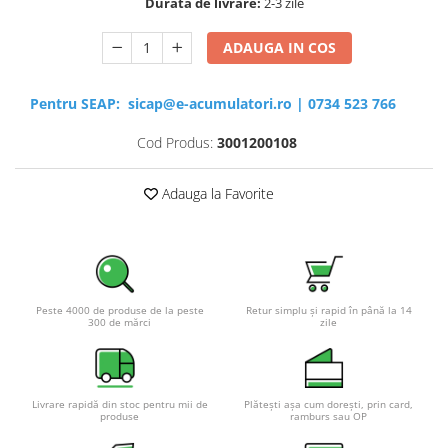
Durata de livrare:
2-3 zile
ADAUGA IN COS
Pentru SEAP:
sicap@e-acumulatori.ro
|
0734 523 766
Cod Produs:
3001200108
Adauga la Favorite
Peste 4000 de produse de la peste
Retur simplu și rapid în până la 14
300 de mărci
zile
Livrare rapidă din stoc pentru mii de
Plătești așa cum dorești, prin card,
produse
ramburs sau OP