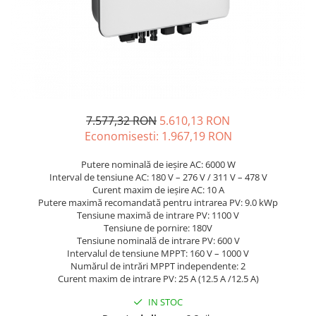
Sisteme de management (BMS)
Redresoare, incarcatoare si testere
Redresoare auto, moto, barci si
stationare
7.577,32 RON
5.610,13 RON
Economisesti:
1.967,19
RON
Putere nominală de ieșire AC: 6000 W
Interval de tensiune AC: 180 V – 276 V / 311 V – 478 V
Curent maxim de ieșire AC: 10 A
Putere maximă recomandată pentru intrarea PV: 9.0 kWp
Tensiune maximă de intrare PV: 1100 V
Tensiune de pornire: 180V
Tensiune nominală de intrare PV: 600 V
Intervalul de tensiune MPPT: 160 V – 1000 V
Numărul de intrări MPPT independente: 2
Curent maxim de intrare PV: 25 A (12.5 A /12.5 A)
IN STOC